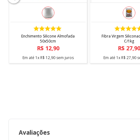
COMPRAR
COMPRAR
Enchimento Silicone Almofada
Fibra Virgem Silicona
50x50cm
C/1kg
R$
12
,
90
R$
27
,
9
Em até
1
x
R$
12
,
90
sem juros
Em até
1
x
R$
27
,
90
s
Avaliações