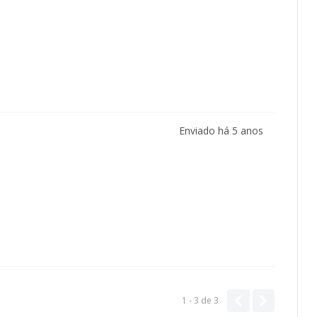
Enviado há
5 anos
1 - 3
de
3