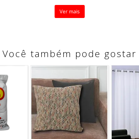
Ver mais
ro, secar com pano seco.
sentido único nos movimentos para evitar riscos.
S PODEM VARIAR ENTRE AS IMAGENS MOSTRADAS ACIMA,
Você também pode gostar