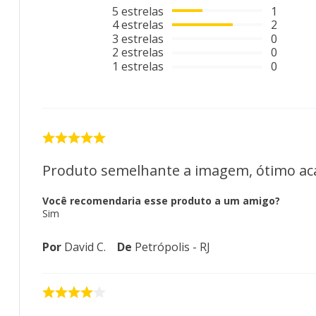
5
estrelas
1
4
estrelas
2
3
estrelas
0
2
estrelas
0
1
estrelas
0
Produto semelhante a imagem, ótimo a
Você recomendaria esse produto a um amigo?
Sim
Por
David C.
De
Petrópolis - RJ