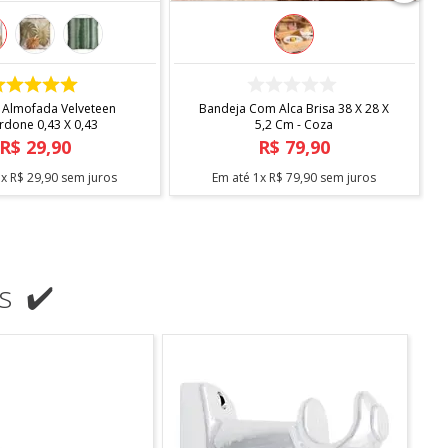
COMPRAR
COMPRAR
ndard Com Sapateira -
Escorredor Desmontavel Master
Arthi
Cromado Blac C/bandeja Bica -
Arthi
R$
138
,
90
R$
104
,
90
3
x
R$
46
,
30
sem juros
Em até
2
x
R$
52
,
45
sem juros
s ✔️