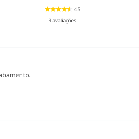
4.5
3
avaliações
cabamento.