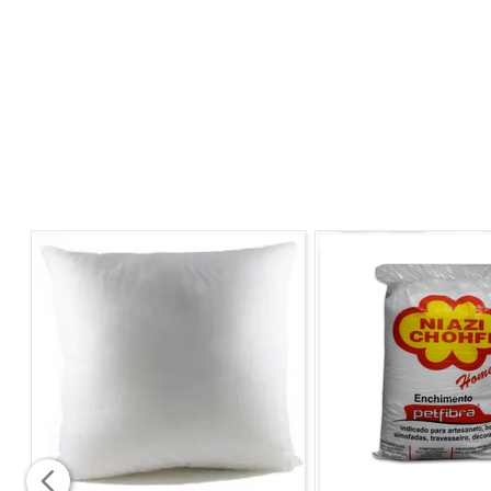
INSTRUÇÕES DE LAVAGEM
- Passar um pano úmido com detergente ou sabão neut
- Realizar fricção com leve pressão, utilizando sempre 
*IMAGEM MERAMENTE ILUSTRATIVA, AS TONALIDADE