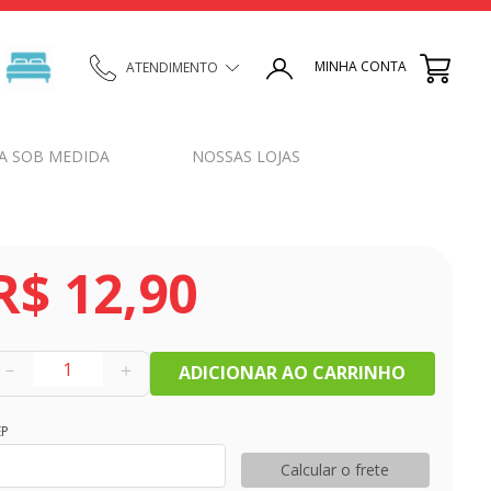
MINHA CONTA
ATENDIMENTO
A SOB MEDIDA
NOSSAS LOJAS
R$
12
,
90
－
＋
ADICIONAR AO CARRINHO
EP
Calcular o frete