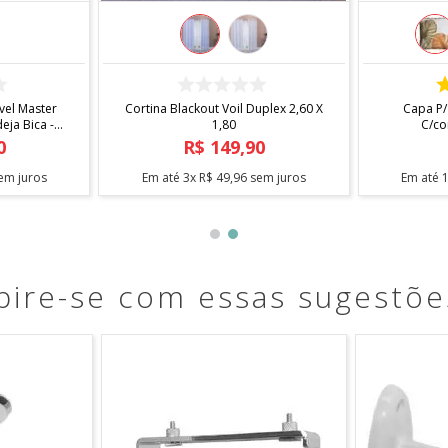
COMPRAR
 X 1,40
Fita Antiderrapante Para Tapetes
Arara Sta
1,20m
0
R$
12
,
90
em juros
Em até
1
x
R$
12
,
90
sem juros
Em até
pire-se com essas sugestõe