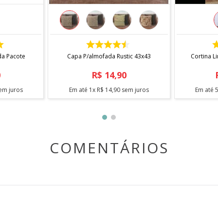
COMPRAR
da Pacote
Capa P/almofada Rustic 43x43
Cortina L
0
R$
14
,
90
em juros
Em até
1
x
R$
14
,
90
sem juros
Em até
COMENTÁRIOS