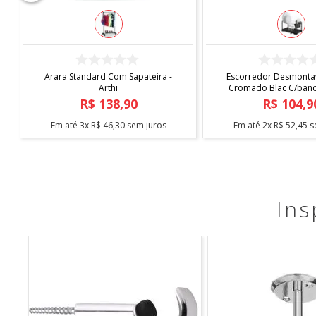
COMPRAR
COMPRAR
Capa de Cadeira Malha
Tapete Elysia 1,00
Estampada
R$
19
,
90
R$
219
,
9
Em até
1
x
R$
19
,
90
sem juros
Em até
5
x
R$
43
,
98
s
Ins