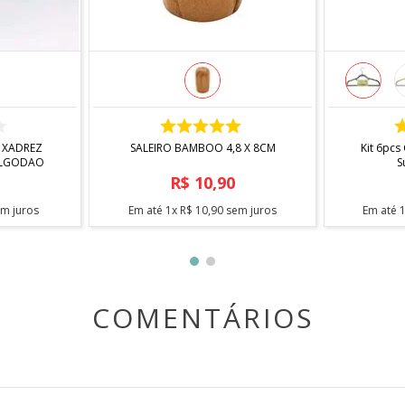
COMPRAR
 XADREZ
SALEIRO BAMBOO 4,8 X 8CM
Kit 6pcs
ALGODAO
S
R$
10
,
90
m juros
Em até
1
x
R$
10
,
90
sem juros
Em até
COMENTÁRIOS