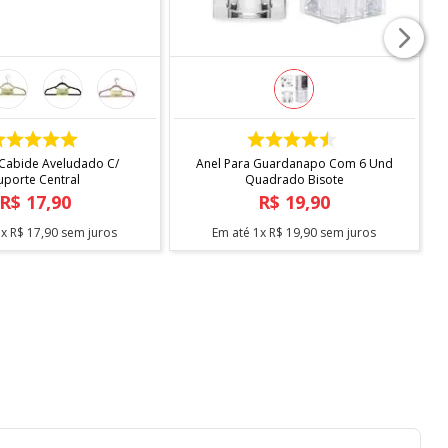
COMPRAR
COMPRAR
 Cabide Aveludado C/
Anel Para Guardanapo Com 6 Und
uporte Central
Quadrado Bisote
R$
17
,
90
R$
19
,
90
1
x
R$
17
,
90
sem juros
Em até
1
x
R$
19
,
90
sem juros