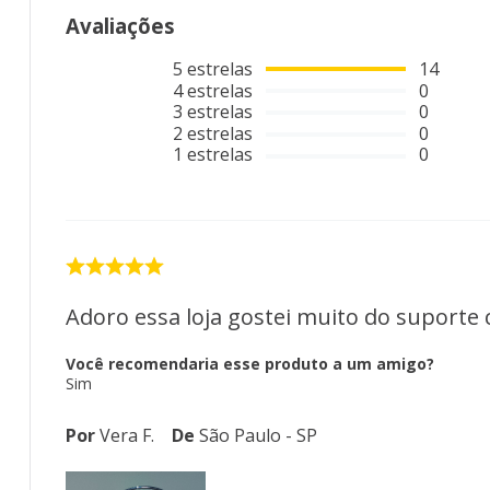
Avaliações
5
estrelas
14
4
estrelas
0
3
estrelas
0
2
estrelas
0
1
estrelas
0
Adoro essa loja gostei muito do suporte
Você recomendaria esse produto a um amigo?
Sim
Por
Vera F.
De
São Paulo - SP