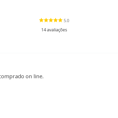
5.0
14
avaliações
 comprado on line.