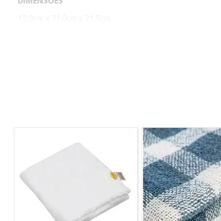
DIMENSÕES
13,0cm x 21,0cm x 21,5cm
Contém: 01 Peça
*Imagem meramente ilustrativa.