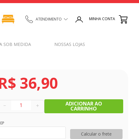
MINHA CONTA
ATENDIMENTO
A SOB MEDIDA
NOSSAS LOJAS
R$
36
,
90
ADICIONAR AO
－
＋
CARRINHO
EP
Calcular o frete