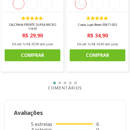
CALCINHA FRENTE DUPLA MICRO
Cueca Lupo Boxer 00671-002
11919
R$
29
,
90
R$
34
,
90
Em até
1
x
R$
29
,
90
sem juros
Em até
1
x
R$
34
,
90
sem juros
COMPRAR
COMPRAR
COMENTÁRIOS
Avaliações
5
estrelas
6
4
estrelas
0