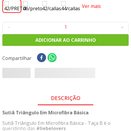
8
º
tricoline digital
Ver mais
9
º
tecido oxford
10
º
tapete sisal
－
＋
ADICIONAR AO CARRINHO
Compartilhar
DESCRIÇÃO
Sutiã Triângulo Em Microfibra Básica
Sutiã Triângulo Em Microfibra Básica - Taça B é o
queridinho das
#liebelovers