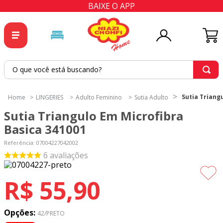
BAIXE O APP
O que você está buscando?
TERMOS MAIS BUSCADOS
Sutia Triang
LINGERIES
Adulto Feminino
Sutia Adulto
1
º
tricoline
Sutia Triangulo Em Microfibra
2
º
tapete
Basica 341001
3
º
cortina
Referência
:
07004227042002
6
avaliações
4
º
tecido percal
5
º
tapetes
R$
55
,
90
6
º
percal
7
º
tecido tricoline
Opções:
42/PRETO