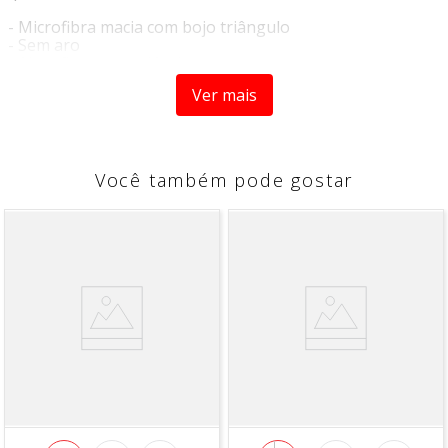
- Microfibra macia com bojo triângulo
- Sem aro
- Alças fixas e reguláveis
- Ideal para leve e média sustentação
Ver mais
- Perfeito para o dia a dia
*Imagem meramente ilustrativa*
Você também pode gostar