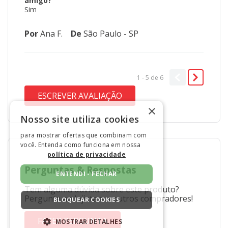
amigo?
Sim
Por
Ana F.
De
São Paulo - SP
1 - 5
de
6
ESCREVER AVALIAÇÃO
×
Nosso site utiliza cookies
para mostrar ofertas que combinam com
você. Entenda como funciona em nossa
política de privacidade
Perguntas
&
Respostas
ENTENDI - FECHAR
Tem alguma dúvida sobre este produto?
Pergunte ao lojista e a outros compradores!
BLOQUEAR COOKIES
FAZER PERGUNTA
MOSTRAR DETALHES