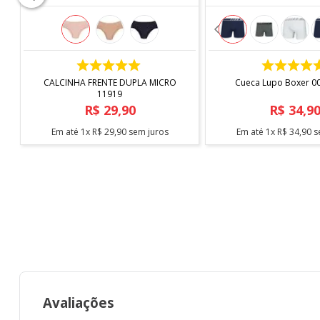
COMPRAR
COMPRAR
CALCINHA FRENTE DUPLA MICRO
Cueca Lupo Boxer 0
11919
R$
29
,
90
R$
34
,
9
Em até
1
x
R$
29
,
90
sem juros
Em até
1
x
R$
34
,
90
s
Avaliações