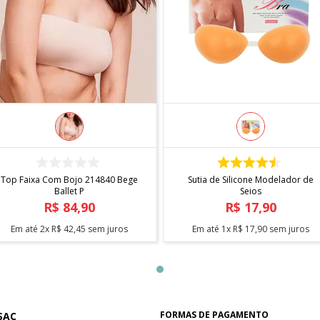
COMPRAR
COMPRAR
Top Faixa Com Bojo 214840 Bege
Sutia de Silicone Modelador de
Ballet P
Seios
R$
84
,
90
R$
17
,
90
Em até
2
x
R$
42
,
45
sem juros
Em até
1
x
R$
17
,
90
sem juros
FORMAS DE PAGAMENTO
SAC