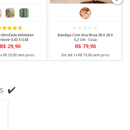
COMPRAR
COMPRAR
 Almofada Velveteen
Bandeja Com Alca Brisa 38 X 28 X
rdone 0,43 X 0,43
5,2 Cm - Coza
R$
29
,
90
R$
79
,
90
1
x
R$
29
,
90
sem juros
Em até
1
x
R$
79
,
90
sem juros
s ✔️