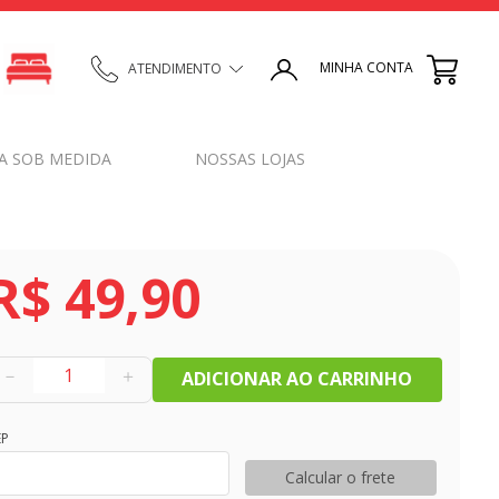
MINHA CONTA
ATENDIMENTO
A SOB MEDIDA
NOSSAS LOJAS
R$
49
,
90
－
＋
ADICIONAR AO CARRINHO
EP
Calcular o frete