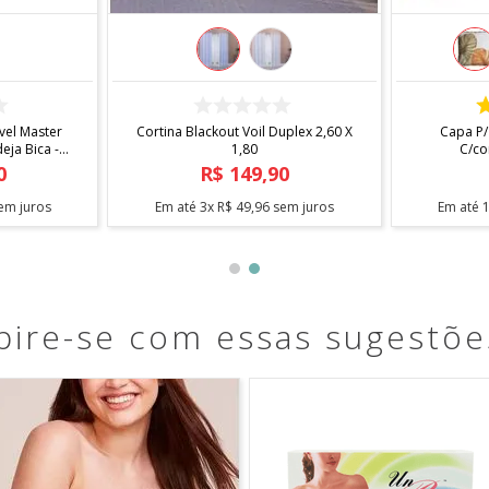
COMPRAR
el Master
Cortina Blackout Voil Duplex 2,60 X
Capa P/
ja Bica -
1,80
C/co
0
R$
149
,
90
em juros
Em até
3
x
R$
49
,
96
sem juros
Em até
pire-se com essas sugestõe