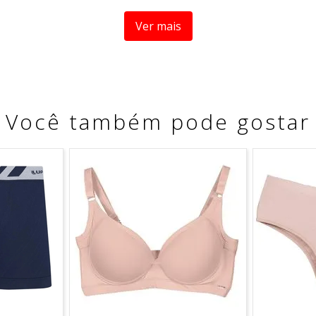
m drapeado anatômico.
Ver mais
sem regulagem.
do de amamentação.
Você também pode gostar