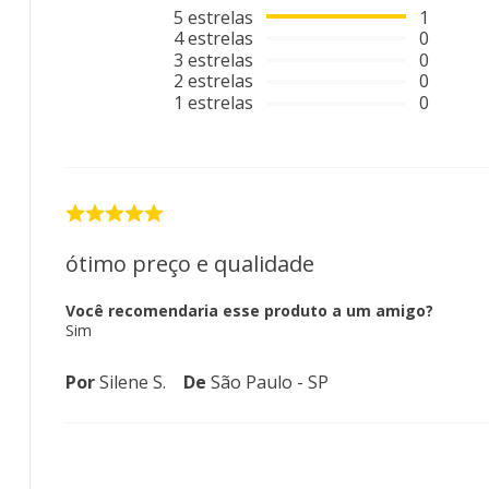
5
estrelas
1
4
estrelas
0
3
estrelas
0
2
estrelas
0
1
estrelas
0
ótimo preço e qualidade
Você recomendaria esse produto a um amigo?
Sim
Por
Silene S.
De
São Paulo - SP