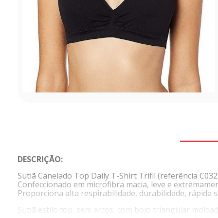
DESCRIÇÃO:
Sutiã Canelado Top Daily T-Shirt Trifil (referência C032
Confeccionado em microfibra macia, leve e extremamen
Proporciona alta respirabilidade, durabilidade, rápid
Sutiã estilo top, sem arcos, com bojo triangular mold