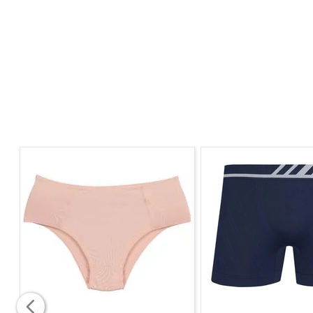
Sub busto com elástico embutido para ajuste perfeito.
Decote com acabamento em viés. Centro do decote co
Laterais largas para maior sustentação. Alças largas 
Indicado para a prática de esporte e durante o perío
Tabela de Tamanhos:
42 (84 - 88 cm de busto)
44 (89 - 93 cm de busto)
46 (94 a 98 cm de busto)
Composição:
98% Poliamida e 02% Elastano.
Forro:
100% Poliéster.