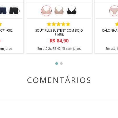
COMPRAR
0671-002
SOUT PLUS SUSTENT COM BOJO
CALCINHA
81658
0
R$
84
,
90
em juros
Em até
2
x
R$
42
,
45
sem juros
Em até
COMENTÁRIOS