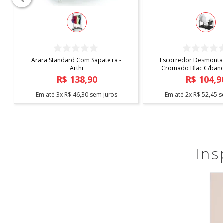
COMPRAR
COMPRAR
Arara Standard Com Sapateira -
Escorredor Desmontav
Arthi
Cromado Blac C/bande
Arthi
R$
138
,
90
R$
104
,
9
Em até
3
x
R$
46
,
30
sem juros
Em até
2
x
R$
52
,
45
s
Ins