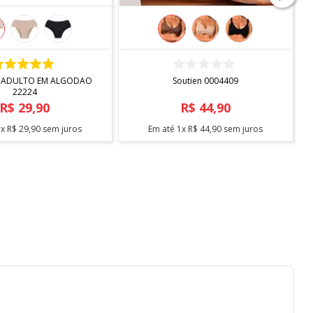
COMPRAR
COMPRAR
 ADULTO EM ALGODAO
Soutien 0004409
22224
R$
29
,
90
R$
44
,
90
1
x
R$
29
,
90
sem juros
Em até
1
x
R$
44
,
90
sem juros