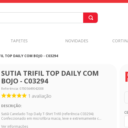
TAPETES
NOVIDADES
CORTIN
FIL TOP DAILY COM BOJO - C03294
SUTIA TRIFIL TOP DAILY COM
BOJO - C03294
Referência
:
07005649042008
1
avaliação
DESCRIÇÃO:
C
Sutiã Canelado Top Daily T-Shirt Trifil (referência C03294)
Confeccionado em microfibra macia, leve e extremamente c...
Ver informações