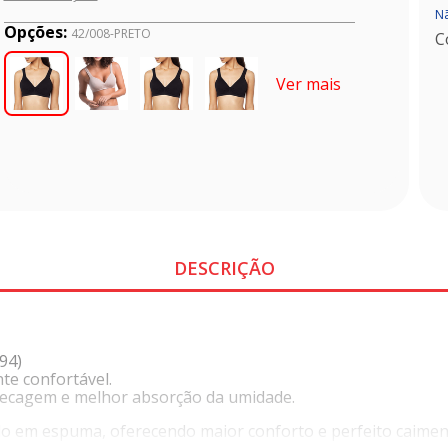
Nã
Opções:
42/008-PRETO
C
Ver mais
DESCRIÇÃO
94)
te confortável.
a secagem e melhor absorção da umidade.
ado em espuma, oferecendo maior conforto e perfeito caimen