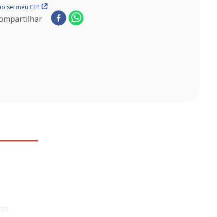
o sei meu CEP
ompartilhar
to.