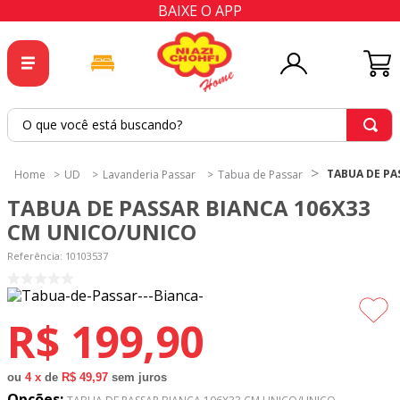
BAIXE O APP
O que você está buscando?
TERMOS MAIS BUSCADOS
TABUA DE PA
UD
Lavanderia Passar
Tabua de Passar
1
º
tricoline
TABUA DE PASSAR BIANCA 106X33
2
º
tapete
CM UNICO/UNICO
3
º
cortina
Referência
:
10103537
4
º
tapetes
5
º
tecido percal
R$
199
,
90
6
º
tecido tricoline
7
º
percal
ou
4
x
de
R$ 49,97
sem juros
Opções: