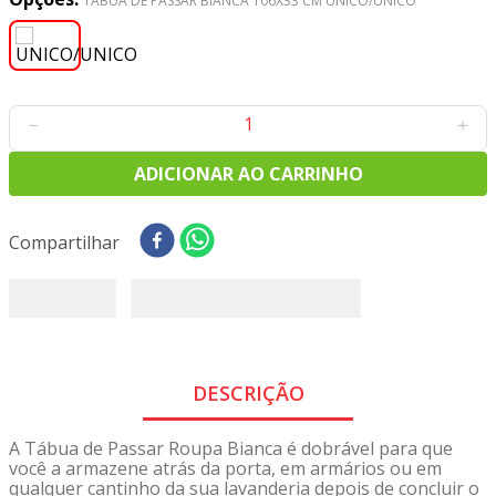
TABUA DE PASSAR BIANCA 106X33 CM UNICO/UNICO
8
º
tecido oxford
9
º
tricoline digital
10
º
tecidos
－
＋
ADICIONAR AO CARRINHO
Compartilhar
DESCRIÇÃO
A Tábua de Passar Roupa Bianca é dobrável para que
você a armazene atrás da porta, em armários ou em
qualquer cantinho da sua lavanderia depois de concluir o