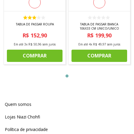
TABUA DE PASSAR ROUPA
TABUA DE PASSAR BIANCA
106X33 CM UNICO/UNICO
R$
152
,
90
R$
199
,
90
Em até
3
x
R$
50
,
96
sem juros
Em até
4
x
R$
49
,
97
sem juros
COMPRAR
COMPRAR
Quem somos
Lojas Niazi Chohfi
Política de privacidade