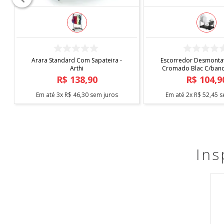
COMPRAR
COMPRAR
Arara Standard Com Sapateira -
Escorredor Desmontav
Arthi
Cromado Blac C/bande
Arthi
R$
138
,
90
R$
104
,
9
Em até
3
x
R$
46
,
30
sem juros
Em até
2
x
R$
52
,
45
s
Ins