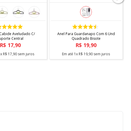
COMPRAR
COMPRAR
 Cabide Aveludado C/
Anel Para Guardanapo Com 6 Und
uporte Central
Quadrado Bisote
R$
17
,
90
R$
19
,
90
1
x
R$
17
,
90
sem juros
Em até
1
x
R$
19
,
90
sem juros