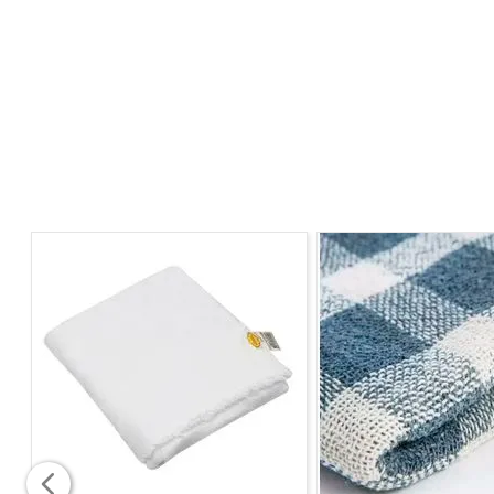
Largura 30cm
Altura aberta 89cm
Altura fechada 4cm
Profundidade: 116cm
MATERIAL
Prancha: Madeira
Estrutura: Aço caborno com pintura epóxi
Ponteira: Termoplástico
Forro: 100% Algodão Metalizado
Espuma: Poliuretano
Porta Ferro: Arame Zincado.
COR
Forro: Cinza Claro Metalizado
Estrutura: Branca
Ponteiras: Laranjas
CUIDADOS
Não deixar o ferro ligado sobre a mesa de passar por
Não deixar em Lugar umido.
Guardar em Local Seco.
Deixar longe do alcance das crianças.