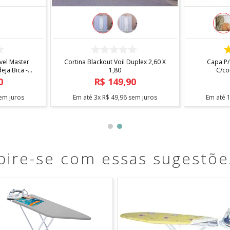
COMPRAR
el Master
Cortina Blackout Voil Duplex 2,60 X
Capa P/
ja Bica -
1,80
C/co
0
R$
149
,
90
em juros
Em até
3
x
R$
49
,
96
sem juros
Em até
pire-se com essas sugestõe