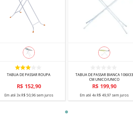
COMPRAR
COMPRAR
TABUA DE PASSAR ROUPA
TABUA DE PASSAR BIANCA 106X3
CM UNICO/UNICO
R$
152
,
90
R$
199
,
90
Em até
3
x
R$
50
,
96
sem juros
Em até
4
x
R$
49
,
97
sem juros