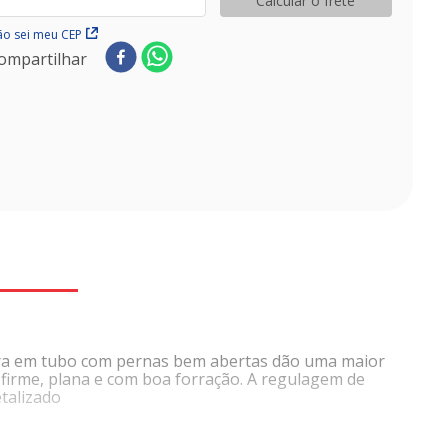
Calcular o frete
o sei meu CEP
ompartilhar
utura em tubo com pernas bem abertas dão uma maior
, firme, plana e com boa forração. A regulagem de
etalizado