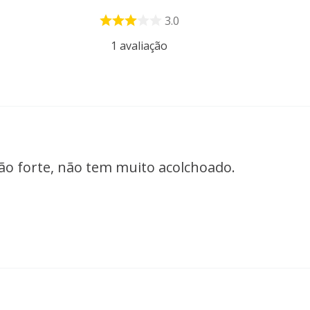
3.0
1
avaliação
tão forte, não tem muito acolchoado.