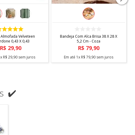
COMPRAR
COMPRAR
 Almofada Velveteen
Bandeja Com Alca Brisa 38 X 28 X
rdone 0,43 X 0,43
5,2 Cm - Coza
R$
29
,
90
R$
79
,
90
1
x
R$
29
,
90
sem juros
Em até
1
x
R$
79
,
90
sem juros
s ✔️