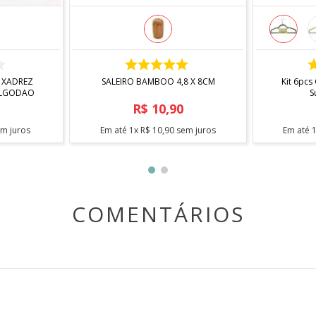
COMPRAR
 XADREZ
SALEIRO BAMBOO 4,8 X 8CM
Kit 6pcs
ALGODAO
S
R$
10
,
90
m juros
Em até
1
x
R$
10
,
90
sem juros
Em até
COMENTÁRIOS