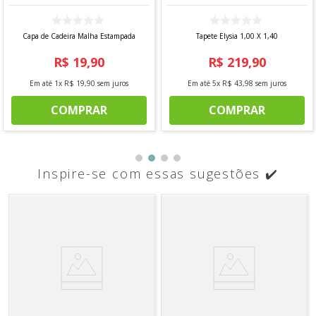
Capa de Cadeira Malha Estampada
Tapete Elysia 1,00 X 1,40
R$
19
,
90
R$
219
,
90
Em até
1
x
R$
19
,
90
sem juros
Em até
5
x
R$
43
,
98
sem juros
COMPRAR
COMPRAR
Inspire-se com essas sugestões ✔️