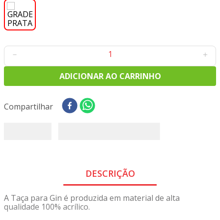
8
º
tricoline digital
9
º
tecido oxford
10
º
toalha mesa
－
＋
ADICIONAR AO CARRINHO
Compartilhar
DESCRIÇÃO
A Taça para Gin é produzida em material de alta
qualidade 100% acrílico.