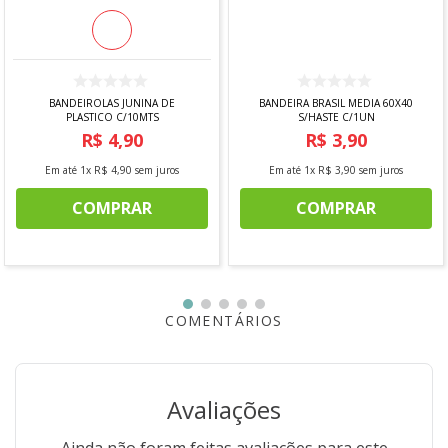
BANDEIROLAS JUNINA DE
BANDEIRA BRASIL MEDIA 60X40
PLASTICO C/10MTS
S/HASTE C/1UN
R$
4
,
90
R$
3
,
90
Em até
1
x
R$
4
,
90
sem juros
Em até
1
x
R$
3
,
90
sem juros
COMPRAR
COMPRAR
COMENTÁRIOS
Avaliações
Ainda não foram feitas avaliações para este