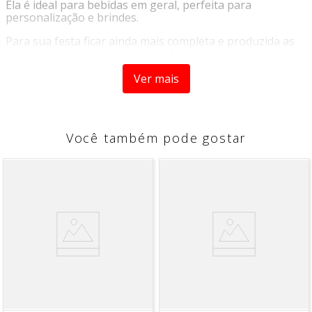
Ela é ideal para bebidas em geral, perfeita para
personalização e brindes.
Para sua festa ficar ainda mais completa e produzida as
taças para gin são essenciais, são prática se encaixa nas
melhores ocasiões!
Ver mais
INSTRUÇÕES DE CUIDADO:
Taça gin de acrílico rígido, possui uma parede grossa e
resistente, produto reutilizável.
Você também pode gostar
Lavar com esponja macia de preferência para não riscar e
conservar o produto.
MATERIAL:
Acrílico (poliestireno)
LARGURA:
10cm
ALTURA:
20cm
COMPRIMENTO:
10cm
PESO DE PRODUTO:
96g
*Imagem meramente ilustrativa