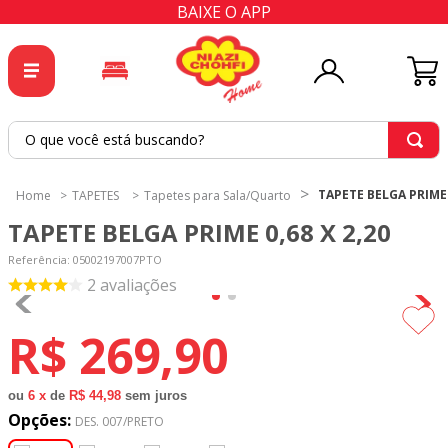
BAIXE O APP
O que você está buscando?
TERMOS MAIS BUSCADOS
TAPETE BELGA PRIME 0
TAPETES
Tapetes para Sala/Quarto
1
º
tricoline
TAPETE BELGA PRIME 0,68 X 2,20
2
º
tapete
Referência
:
05002197007PTO
3
º
cortina
2
avaliações
4
º
tecido percal
R$
269
,
90
5
º
tapetes
6
º
tecido tricoline
ou
6
x
de
R$ 44,98
sem juros
Opções:
7
º
percal
DES. 007/PRETO