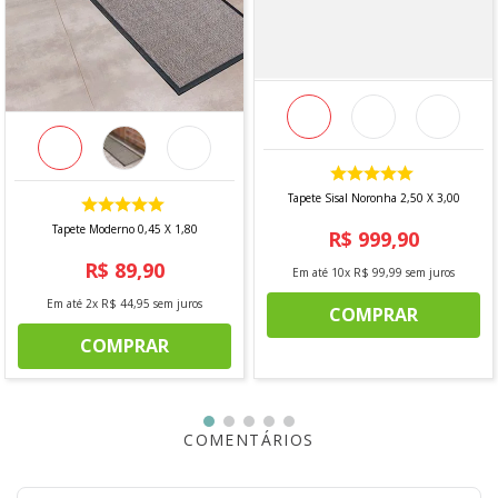
- Base: 95% acrílico + 5% poliéster
DIMENSÕES DO PRODUTO
- Largura: 0,68
- Comprimento: 2,20
CONTÉM
- 1 unidade
Tapete Sisal Noronha 2,50 X 3,00
Tapete Moderno 0,45 X 1,80
*imagem meramente ilustrativa
R$
999
,
90
R$
89
,
90
Em até
10
x
R$
99
,
99
sem juros
Em até
2
x
R$
44
,
95
sem juros
COMPRAR
COMPRAR
COMENTÁRIOS