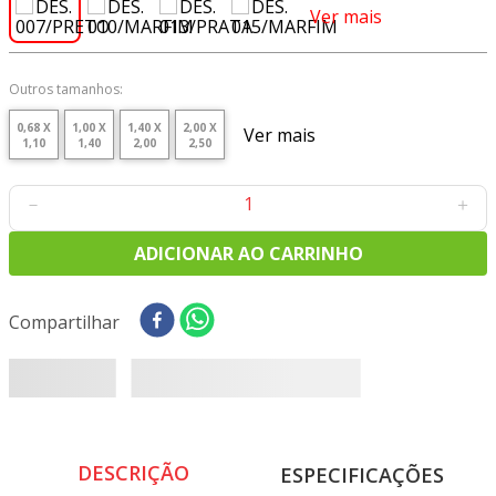
8
º
tricoline digital
Ver mais
9
º
tecido oxford
10
º
toalha mesa
Outros tamanhos:
0,68 X
1,00 X
1,40 X
2,00 X
Ver mais
1,10
1,40
2,00
2,50
－
＋
ADICIONAR AO CARRINHO
1 disponível
Compartilhar
DESCRIÇÃO
ESPECIFICAÇÕES