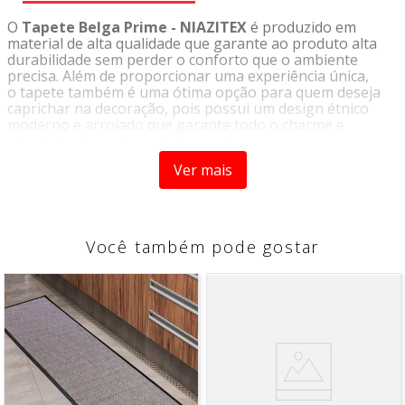
O
Tapete Belga Prime - NIAZITEX
é produzido em
material de alta qualidade que garante ao produto alta
durabilidade sem perder o conforto que o ambiente
precisa. Além de proporcionar uma experiência única,
o tapete também é uma ótima opção para quem deseja
caprichar na decoração, pois possui um design étnico
moderno e arrojado que garante todo o charme e
elegância do produto. A riqueza das estampas tornam o
tapete um ítem único e indispensável para quem não
Ver mais
abre mão do bom gosto.
Origem:
Importado
Tipo:
Tapete
Marca:
Niazitex
Você também pode gostar
CARACTERÍSTICAS
- Alta qualidade
- Desenhos modernos
COMPOSIÇÃO
- Superfície: 80% viscose + 20% algodão