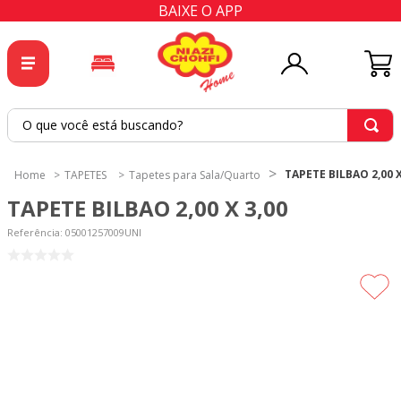
BAIXE O APP
O que você está buscando?
TERMOS MAIS BUSCADOS
TAPETE BILBAO 2,00 X
TAPETES
Tapetes para Sala/Quarto
1
º
tricoline
TAPETE BILBAO 2,00 X 3,00
2
º
tapete
Referência
:
05001257009UNI
3
º
cortina
4
º
tecido percal
5
º
tapetes
6
º
tecido tricoline
7
º
percal