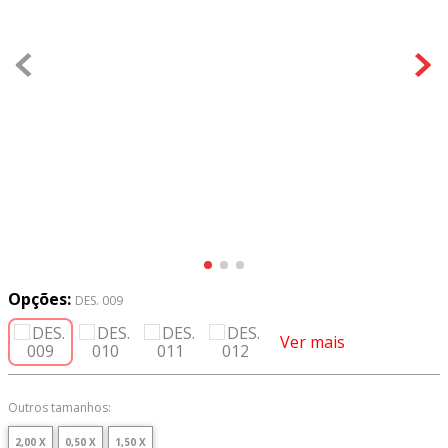
8
º
tricoline digital
9
º
tecido oxford
10
º
toalha mesa
Opções:
DES. 009
Ver mais
Outros tamanhos:
2,00 X
0,50 X
1,50 X