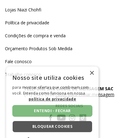
Lojas Niazi Chohfi
Política de privacidade
Condições de compra e venda
Orçamento Produtos Sob Medida
Fale conosco
×
Trabalhe conosco
Nosso site utiliza cookies
para mostrar ofertas que combinam com
TELEFONE SAC
CANAL DE MENSAGEM SAC
você. Entenda como funciona em nossa
(11) 3385-2700
Clique para enviar mensagem
política de privacidade
REDES SOCIAIS
ENTENDI - FECHAR
BLOQUEAR COOKIES