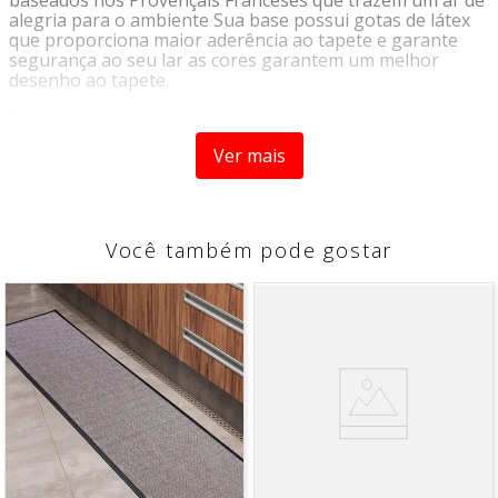
baseados nos Provençais Franceses que trazem um ar de
alegria para o ambiente Sua base possui gotas de látex
que proporciona maior aderência ao tapete e garante
segurança ao seu lar as cores garantem um melhor
desenho ao tapete.
Origem:
Importado
Tipo:
Tapete
Ver mais
Marca:
Niazitex
CARACTERISTICAS
- Material de alta qualidade
Você também pode gostar
- Possui estampas florais chinesas
- Base com gotas de látex
- Possui tecido em Chenille com brilho
- Ideal para ambientes clássicos e sofisticados
COMPOSIÇÃO
- Superfície: 95% poliéster e 5% algodão
- Base: 100% Poliéster
DIMENSÕES DO PRODUTO