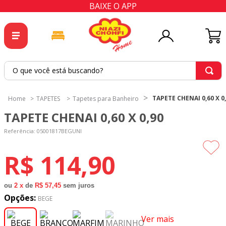
BAIXE O APP
O que você está buscando?
TERMOS MAIS BUSCADOS
TAPETE CHENAI 0,60 X 0
TAPETES
Tapetes para Banheiro
1
º
tricoline
TAPETE CHENAI 0,60 X 0,90
2
º
tapete
Referência
:
05001817BEGUNI
3
º
cortina
R$
114
,
90
4
º
tecido percal
5
º
tapetes
ou
2
x
de
R$ 57,45
sem juros
6
º
percal
Opções:
BEGE
7
º
tecido tricoline
Ver mais