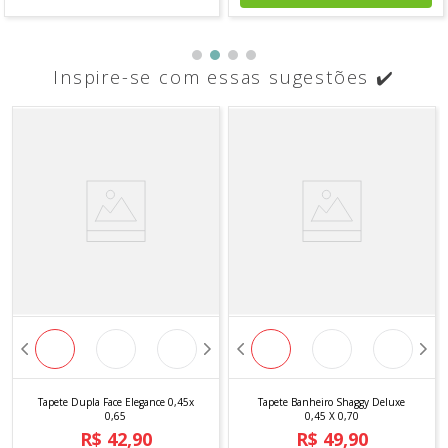
Inspire-se com essas sugestões ✔️
Tapete Dupla Face Elegance 0,45x
Tapete Banheiro Shaggy Deluxe
0,65
0,45 X 0,70
R$
42
,
90
R$
49
,
90