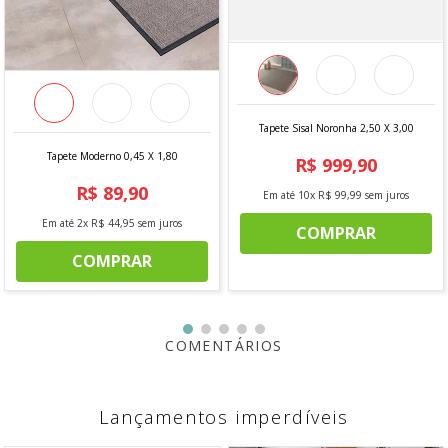
DIMENSÕES
- Tapete - 60 cm X 90 cm
ITENS INCLUSOS
- 01 Tapete de Banheiro 60cm x 90cm
Tapete Sisal Noronha 2,50 X 3,00
Tapete Moderno 0,45 X 1,80
R$
999
,
90
*imagem meramente ilustrativa
R$
89
,
90
Em até
10
x
R$
99
,
99
sem juros
Em até
2
x
R$
44
,
95
sem juros
COMPRAR
COMPRAR
COMENTÁRIOS
Lançamentos imperdíveis