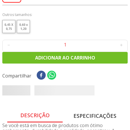
8
º
tricoline digital
9
º
tecido oxford
Outros tamanhos:
10
º
tapete sisal
0,45 X
0,60 x
0,75
1,20
－
＋
ADICIONAR AO CARRINHO
Compartilhar
DESCRIÇÃO
ESPECIFICAÇÕES
Se você está em busca de produtos com ótimo