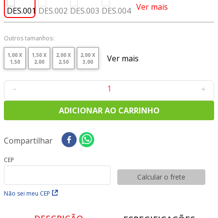
8
º
tecido tricoline
Ver mais
9
º
tecido oxford
10
º
toalha mesa
Outros tamanhos:
1,00 X
1,50 X
2,00 X
2,00 X
Ver mais
1,50
2,00
2,50
3,00
－
＋
ADICIONAR AO CARRINHO
Compartilhar
CEP
Calcular o frete
Não sei meu CEP