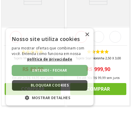
Composição
- 100% Poliéster
Dimensões
×
- Comprimento: 3,50m
Nosso site utiliza cookies
- Largura: 2,50m
para mostrar ofertas que combinam com
Contém
você. Entenda como funciona em nossa
Tapete Moderno 0,45 X 1,80
Tapete Sisal Noronha 2,50 X 3,00
política de privacidade
- 1 unidade
R$
89
,
90
R$
999
,
90
ENTENDI - FECHAR
*imagens meramente ilustrativas
Em até
2
x
R$
44
,
95
sem juros
Em até
10
x
R$
99
,
99
sem juros
BLOQUEAR COOKIES
COMPRAR
COMPRAR
MOSTRAR DETALHES
ESTRITAMENTE NECESSÁRIOS
DESEMPENHO
COMENTÁRIOS
SEGMENTAÇÃO