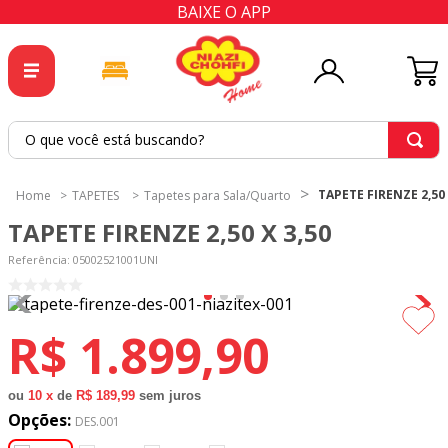
BAIXE O APP
O que você está buscando?
TERMOS MAIS BUSCADOS
TAPETE FIRENZE 2,50 
TAPETES
Tapetes para Sala/Quarto
1
º
tricoline
TAPETE FIRENZE 2,50 X 3,50
2
º
tapete
Referência
:
05002521001UNI
3
º
cortina
4
º
tapetes
R$
1
.
899
,
90
5
º
tecido percal
6
º
tricoline digital
ou
10
x
de
R$ 189,99
sem juros
Opções:
7
º
percal
DES.001