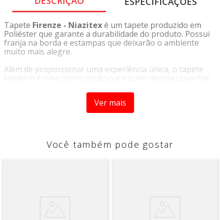
DESCRIÇÃO
ESPECIFICAÇÕES
Tapete
Firenze - Niazitex
é um tapete produzido em
Poliéster que garante a durabilidade do produto. Possui
franja na borda e estampas que deixarão o ambiente
muito mais alegre.
Além de proporcionar uma experiência única, o tapete
também é uma ótima opção para quem deseja caprichar
na decoração, pois possui um design clássico que
garante todo o charme e elegância do produto. A riqueza
Ver mais
das detalhes tornam o tapete um ítem único e
indispensável para quem não abre mão do bom gosto.
Origem:
Importado
Tipo:
Tapete
Você também pode gostar
Marca:
Niazitex
Características
- Pelo costurado
- Tapete Turco
- Ideal para salas e quartos
- Acabamento em franja