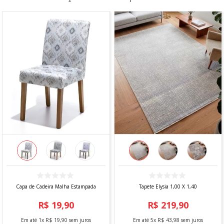
Capa de Cadeira Malha Estampada
Tapete Elysia 1,00 X 1,40
R$
19
,
90
R$
219
,
90
Em até
1
x
R$
19
,
90
sem juros
Em até
5
x
R$
43
,
98
sem juros