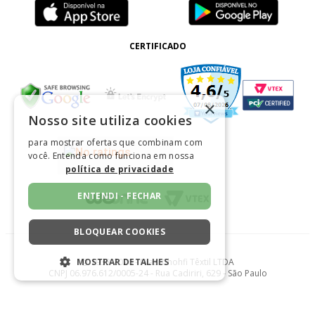
CERTIFICADO
×
Nosso site utiliza cookies
para mostrar ofertas que combinam com
você. Entenda como funciona em nossa
política de privacidade
ENTENDI - FECHAR
BLOQUEAR COOKIES
@ 1933-2026 - Niazi Chohfi Têxtil LTDA
MOSTRAR DETALHES
CNPJ 06.976.612/0005-24 - Rua Cadiriri, 629 - São Paulo
ESTRITAMENTE NECESSÁRIOS
DESEMPENHO