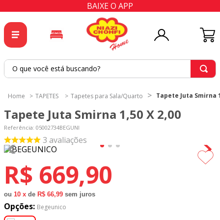
BAIXE O APP
O que você está buscando?
TERMOS MAIS BUSCADOS
Tapete Juta Smirna 1
TAPETES
Tapetes para Sala/Quarto
1
º
tricoline
Tapete Juta Smirna 1,50 X 2,00
2
º
tapete
Referência
:
05002734BEGUNI
3
º
cortina
3
avaliações
4
º
tapetes
R$
669
,
90
5
º
tecido percal
6
º
tecido tricoline
ou
10
x
de
R$ 66,99
sem juros
Opções:
7
º
percal
Begeunico