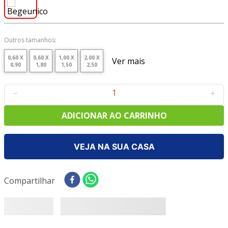
8
º
tricoline digital
9
º
tecido oxford
10
º
toalha mesa
Outros tamanhos:
0,60 X
0,60 X
1,00 X
2,00 X
Ver mais
0,90
1,80
1,50
2,50
－
＋
ADICIONAR AO CARRINHO
VEJA NA SUA CASA
Compartilhar