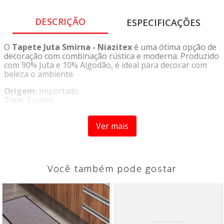
DESCRIÇÃO
ESPECIFICAÇÕES
O
Tapete Juta Smirna - Niazitex
é uma ótima opção de
decoração com combinação rústica e moderna. Produzido
com 90% Juta e 10% Algodão, é ideal para decorar com
beleza o ambiente.
Origem:
Importado
Tipo:
Tapete
Marca:
Niazitex
CARACTERÍSTICAS:
Ver mais
- Design rústico e moderno
- Variações de desenhos
Você também pode gostar
COMPOSIÇÃO:
- 90% Juta
- 10% Algodão
MEDIDAS: