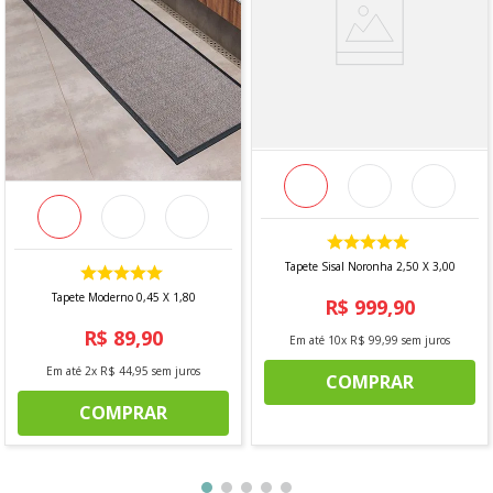
- Largura: 1,50 cm
- Comprimento: 2,00 m
*imagem meramente ilustrativa*
Tapete Sisal Noronha 2,50 X 3,00
Tapete Moderno 0,45 X 1,80
R$
999
,
90
R$
89
,
90
Em até
10
x
R$
99
,
99
sem juros
Em até
2
x
R$
44
,
95
sem juros
COMPRAR
COMPRAR