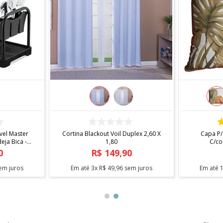
COMPRAR
el Master
Cortina Blackout Voil Duplex 2,60 X
Capa P/
ja Bica -
1,80
C/co
0
R$
149
,
90
em juros
Em até
3
x
R$
49
,
96
sem juros
Em até