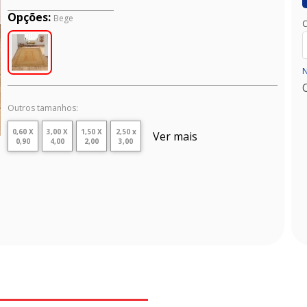
Opções:
Bege
C
N
Outros tamanhos:
0,60 X
3,00 X
1,50 X
2,50 x
Ver mais
0,90
4,00
2,00
3,00