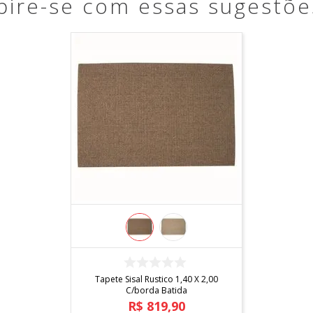
pire-se com essas sugestõe
COMPRAR
Tapete Sisal Rustico 1,40 X 2,00
C/borda Batida
R$
819
,
90