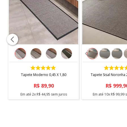
COMPRAR
COMPRAR
Tapete Moderno 0,45 X 1,80
Tapete Sisal Noronha 2
R$
89
,
90
R$
999
,
9
Em até
2
x
R$
44
,
95
sem juros
Em até
10
x
R$
99
,
99
s