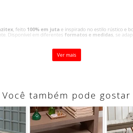
azitex
, feito
100% em juta
e inspirado no estilo rústico e 
nte. Disponível em diferentes
formatos e medidas
, se ada
Ver mais
Você também pode gostar