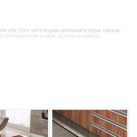
boho chic. Com um trançado artesanal e toque natural,
pta perfeitamente a salas, quartos e espaços