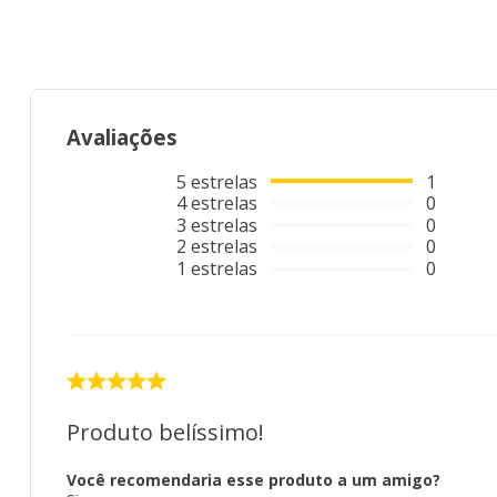
Avaliações
5
estrelas
1
4
estrelas
0
3
estrelas
0
2
estrelas
0
1
estrelas
0
Produto belíssimo!
Você recomendaria esse produto a um amigo?