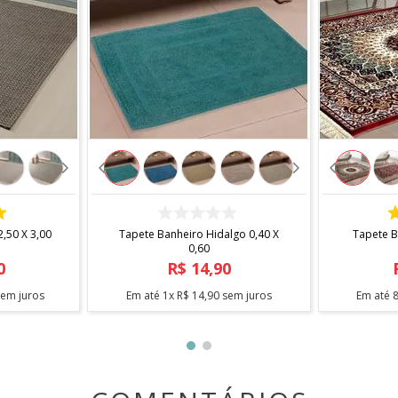
COMPRAR
,50 X 3,00
Tapete Banheiro Hidalgo 0,40 X
Tapete B
0,60
0
R$
14
,
90
em juros
Em até
1
x
R$
14
,
90
sem juros
Em até