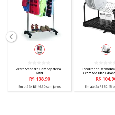
COMPRAR
COMPRAR
Arara Standard Com Sapateira -
Escorredor Desmontav
Arthi
Cromado Blac C/bande
Arthi
R$
138
,
90
R$
104
,
9
Em até
3
x
R$
46
,
30
sem juros
Em até
2
x
R$
52
,
45
s