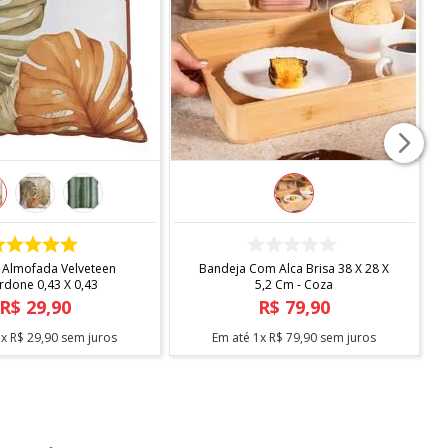
COMPRAR
COMPRAR
 Almofada Velveteen
Bandeja Com Alca Brisa 38 X 28 X
rdone 0,43 X 0,43
5,2 Cm - Coza
R$
29
,
90
R$
79
,
90
1
x
R$
29
,
90
sem juros
Em até
1
x
R$
79
,
90
sem juros