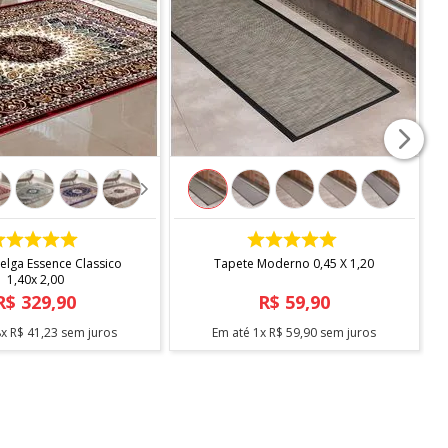
COMPRAR
COMPRAR
elga Essence Classico
Tapete Moderno 0,45 X 1,20
1,40x 2,00
R$
329
,
90
R$
59
,
90
8
x
R$
41
,
23
sem juros
Em até
1
x
R$
59
,
90
sem juros