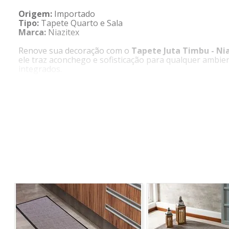
Origem:
Importado
Tipo:
Tapete Quarto e Sala
Marca:
Niazitex
Renove sua decoração com o
Tapete Juta Timbu - Ni
ele traz aconchego e sofisticação para qualquer ambie
integrados.
CARACTERÍSTICAS
-
Estilo boho chic e rústico
-
Fibras naturais e sustentáveis
-
Versátil para diversos ambientes
COMPOSIÇÃO
- 100% juta
DIMENSÕES DO PRODUTO
- 2,00m x 2,50m
*imagem meramente ilustrativa