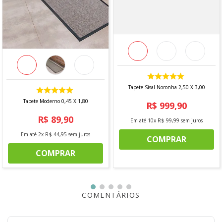
Dimesões
- Largura: 0,60
- Comprimento: 1,80
Contém
- 1 unidade
Tapete Sisal Noronha 2,50 X 3,00
*imagens meramente ilustrativas
Tapete Moderno 0,45 X 1,80
R$
999
,
90
R$
89
,
90
Em até
10
x
R$
99
,
99
sem juros
Em até
2
x
R$
44
,
95
sem juros
COMPRAR
COMPRAR
COMENTÁRIOS