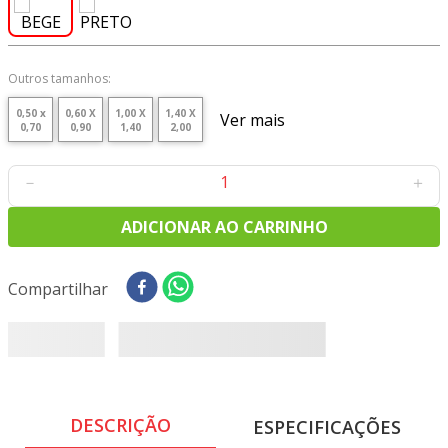
8
º
tricoline digital
9
º
tecido oxford
10
º
toalha mesa
Outros tamanhos:
0,50 x
0,60 X
1,00 X
1,40 X
Ver mais
0,70
0,90
1,40
2,00
－
＋
ADICIONAR AO CARRINHO
Compartilhar
DESCRIÇÃO
ESPECIFICAÇÕES