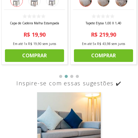
Capa de Cadeira Malha Estampada
Tapete Elysia 1,00 X 1,40
R$
19
,
90
R$
219
,
90
Em até
1
x
R$
19
,
90
sem juros
Em até
5
x
R$
43
,
98
sem juros
COMPRAR
COMPRAR
Inspire-se com essas sugestões ✔️