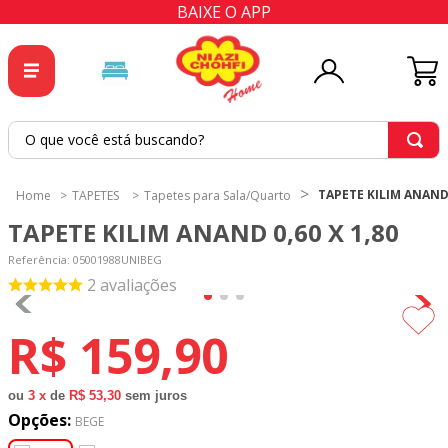
BAIXE O APP
O que você está buscando?
TERMOS MAIS BUSCADOS
TAPETE KILIM ANAND 
TAPETES
Tapetes para Sala/Quarto
1
º
tricoline
TAPETE KILIM ANAND 0,60 X 1,80
2
º
tapete
Referência
:
05001988UNIBEG
3
º
cortina
2
avaliações
4
º
tecido percal
R$
159
,
90
5
º
tapetes
6
º
tecido tricoline
ou
3
x
de
R$ 53,30
sem juros
Opções:
7
º
percal
BEGE