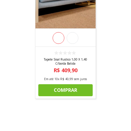
Tapete Sisal Rustico 1,00 X 1,40
C/borda Batida
R$
409
,
90
Em até
10
x
R$
40
,
99
sem juros
COMPRAR