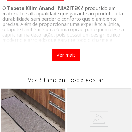
O
Tapete Kilim Anand - NIAZITEX
é produzido em
material de alta qualidade que garante ao produto alta
durabilidade sem perder o conforto que o ambiente
precisa. Além de proporcionar uma experiência única,
o tapete também é uma ótima opção para quem deseja
caprichar na decoração, pois possui um design étnico
moderno e arrojado que garante todo o charme e
elegância do produto. A riqueza das estampas tornam o
tapete um ítem único e indispensável para quem não
Ver mais
abre mão do bom gosto.
Origem:
Importado
Tipo:
Tapete
Marca:
Niazitex
Você também pode gostar
Características
- Variações de desenhos
- Alta qualidade
Composição
- 100% Algodão