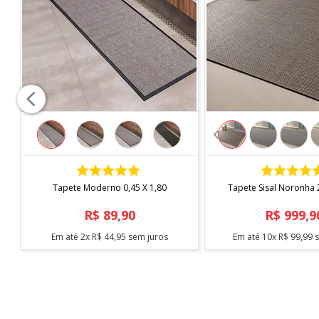
*imagem meramente ilustrativa
COMPRAR
COMPRAR
Tapete Moderno 0,45 X 1,80
Tapete Sisal Noronha 2
R$
89
,
90
R$
999
,
9
Em até
2
x
R$
44
,
95
sem juros
Em até
10
x
R$
99
,
99
s