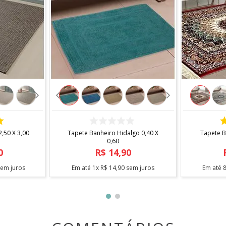
COMPRAR
,50 X 3,00
Tapete Banheiro Hidalgo 0,40 X
Tapete B
0,60
0
R$
14
,
90
em juros
Em até
1
x
R$
14
,
90
sem juros
Em até