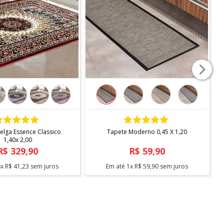
COMPRAR
COMPRAR
elga Essence Classico
Tapete Moderno 0,45 X 1,20
1,40x 2,00
R$
329
,
90
R$
59
,
90
8
x
R$
41
,
23
sem juros
Em até
1
x
R$
59
,
90
sem juros