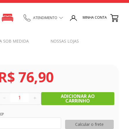
MINHA CONTA
ATENDIMENTO
A SOB MEDIDA
NOSSAS LOJAS
R$
76
,
90
ADICIONAR AO
－
＋
CARRINHO
EP
Calcular o frete