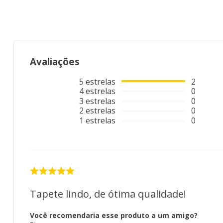
Avaliações
5
estrelas
2
4
estrelas
0
3
estrelas
0
2
estrelas
0
1
estrelas
0
Tapete lindo, de ótima qualidade!
Você recomendaria esse produto a um amigo?