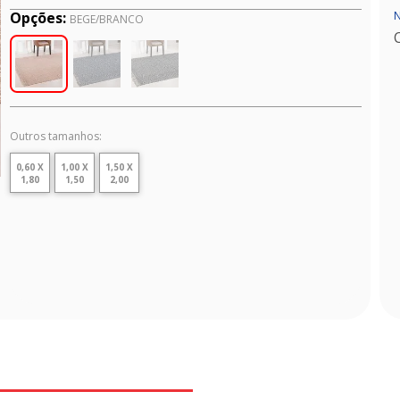
N
Opções:
BEGE/BRANCO
Outros tamanhos:
0,60 X
1,00 X
1,50 X
1,80
1,50
2,00