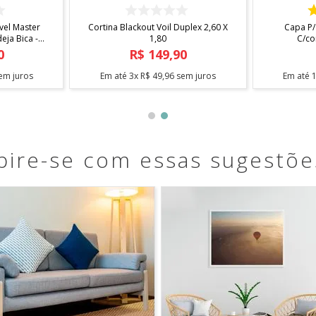
COMPRAR
 X 1,40
Fita Antiderrapante Para Tapetes
Arara Sta
1,20m
0
R$
12
,
90
em juros
Em até
1
x
R$
12
,
90
sem juros
Em até
pire-se com essas sugestõe