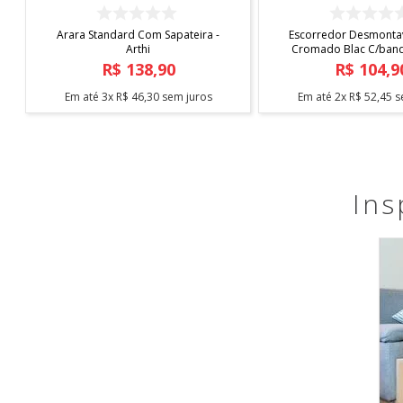
COMPRAR
COMPRAR
Capa de Cadeira Malha
Tapete Elysia 1,00
Estampada
R$
19
,
90
R$
219
,
9
Em até
1
x
R$
19
,
90
sem juros
Em até
5
x
R$
43
,
98
s
Ins