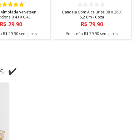
COMPRAR
COMPRAR
ndard Com Sapateira -
Escorredor Desmontavel Master
Arthi
Cromado Blac C/bandeja Bica -
Arthi
R$
138
,
90
R$
104
,
90
3
x
R$
46
,
30
sem juros
Em até
2
x
R$
52
,
45
sem juros
s ✔️