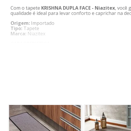
Com o tapete
KRISHNA DUPLA FACE - Niazitex
, você 
qualidade é ideal para levar conforto e caprichar na d
Origem:
Importado
Tipo:
Tapete
Marca:
Niazitex
CARACTERISTICA
- Dupla face
- Possui franja
COMPOSIÇÃO
- 100% Algodão
MEDIDAS
- 0,60 x 0,90
CONTÉM
- 1 unidade