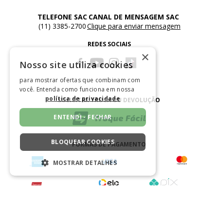
×
Nosso site utiliza cookies
COMENTÁRIOS
para mostrar ofertas que combinam com
você. Entenda como funciona em nossa
política de privacidade
Avaliações
ENTENDI - FECHAR
Ainda não foram feitas avaliações para este
produto, o que acha de deixar uma?
BLOQUEAR COOKIES
MOSTRAR DETALHES
ESCREVER AVALIAÇÃO
ESTRITAMENTE NECESSÁRIOS
DESEMPENHO
SEGMENTAÇÃO