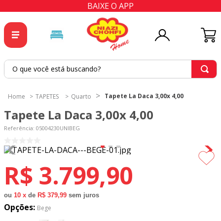
BAIXE O APP
O que você está buscando?
TERMOS MAIS BUSCADOS
1
º
tricoline
Tapete La Daca 3,00x
TAPETES
Tapetes para Sala/Quarto
2
º
tapete
Tapete La Daca 3,00x 4,00
3
º
cortina
Referência
:
05004230UNIBEG
4
º
tecido percal
5
º
tapetes
R$
3
.
799
,
90
6
º
percal
7
º
tecido tricoline
ou
10
x
de
R$ 379,99
sem juros
Opções:
Bege
8
º
tricoline digital