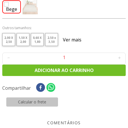
9
º
tecido oxford
10
º
tapete sisal
Outros tamanhos:
2,00 X
1,50 X
0,60 X
2,50 x
Ver mais
2,50
2,00
1,80
3,50
－
＋
ADICIONAR AO CARRINHO
1 disponível
Compartilhar
Calcular o frete
DESCRIÇÃO
ESPECIFICAÇÕES