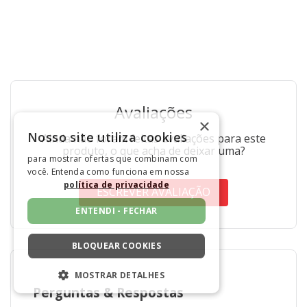
Avaliações
×
Nosso site utiliza cookies
Ainda não foram feitas avaliações para este
produto, o que acha de deixar uma?
para mostrar ofertas que combinam com
você. Entenda como funciona em nossa
política de privacidade
ESCREVER AVALIAÇÃO
ENTENDI - FECHAR
BLOQUEAR COOKIES
MOSTRAR DETALHES
Perguntas
&
Respostas
ESTRITAMENTE NECESSÁRIOS