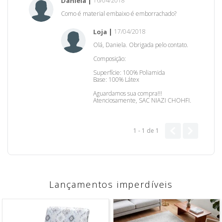
Daniela
16/04/2018
Como é material embaixo é emborrachado?
Loja
17/04/2018
Olá, Daniela. Obrigada pelo contato.
Composição:
Superfície: 100% Poliamida
Base: 100% Látex
Aguardamos sua compra!!!
Atenciosamente, SAC NIAZI CHOHFI.
1 - 1
de
1
Lançamentos imperdíveis