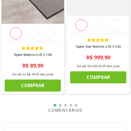
- Base: 100% Látex
Caracteristicas
- Variações de desenhos
- Design clássico
DIMENSÕES
- Largura: 45 cm
Tapete Sisal Noronha 2,50 X 3,00
- Comprimento: 1,80 m
Tapete Moderno 0,45 X 1,80
R$
999
,
90
R$
89
,
90
Em até
10
x
R$
99
,
99
sem juros
*Imagem meramente ilustrativa
Em até
2
x
R$
44
,
95
sem juros
COMPRAR
COMPRAR
COMENTÁRIOS