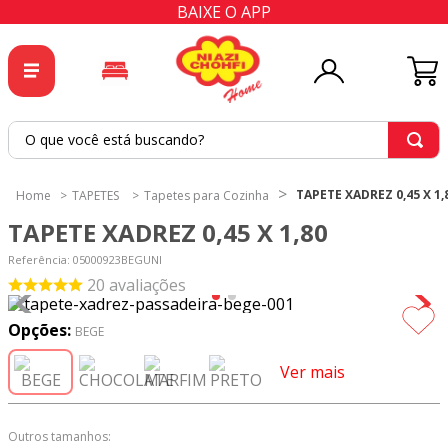
BAIXE O APP
O que você está buscando?
TERMOS MAIS BUSCADOS
TAPETE XADREZ 0,45 X 1,
TAPETES
Tapetes para Cozinha
1
º
tricoline
TAPETE XADREZ 0,45 X 1,80
2
º
tapete
Referência
:
05000923BEGUNI
3
º
cortina
20
avaliações
4
º
tecido percal
Opções:
BEGE
5
º
tapetes
Ver mais
6
º
tecido tricoline
7
º
percal
Outros tamanhos: