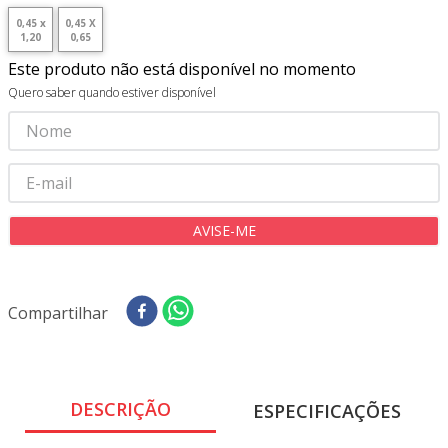
8
º
tricoline digital
0,45 x
0,45 X
1,20
0,65
9
º
tecido oxford
Este produto não está disponível no momento
10
º
toalha mesa
Quero saber quando estiver disponível
Compartilhar
DESCRIÇÃO
ESPECIFICAÇÕES