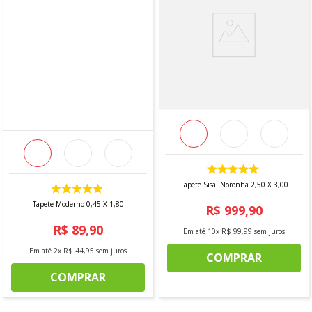
COMPOSIÇÃO
- 50% Polipropileno
- 50% Poliéster
CARACTERÍSTICAS
- Pelo costurado
- Ideal para áreas internas e externas
Tapete Sisal Noronha 2,50 X 3,00
Tapete Moderno 0,45 X 1,80
R$
999
,
90
MEDIDAS
R$
89
,
90
Em até
10
x
R$
99
,
99
sem juros
Em até
2
x
R$
44
,
95
sem juros
2,00 m x 3,00 m
COMPRAR
COMPRAR
PRODUTO ACOMPANHA: