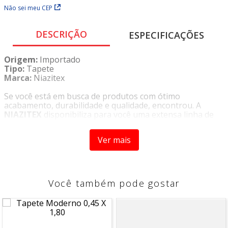
Não sei meu CEP
DESCRIÇÃO
ESPECIFICAÇÕES
Origem:
Importado
Tipo:
Tapete
Marca:
Niazitex
Se você está em busca de produtos com ótimo
acabamento, durabilidade e qualidade, encontrou. A
NIAZITEX
disponibiliza para você uma extensa linha de
produtos importados que vão complementar com muita
elegância a decoração do seu ambiente, seja ele uma
Ver mais
residência, uma empresa, uma loja e etc.
O
Tapete Sisal Santana - Niazitex
possui altíssima
Você também pode gostar
durabilidade e o seu maior diferencial é poder ser
utilizado em áreas internas e externas. Com desenhos
super modernos que vão decorar o seu ambiente, fácil
manutenção e limpeza.