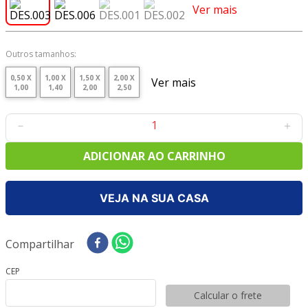
8
º
tecido tricoline
Ver mais
9
º
tecido oxford
10
º
toalha mesa
Outros tamanhos:
0,50 X
1,00 X
1,50 X
2,00 X
Ver mais
1,00
1,40
2,00
2,50
－
＋
ADICIONAR AO CARRINHO
1 disponível
VEJA NA SUA CASA
Compartilhar
CEP
Calcular o frete