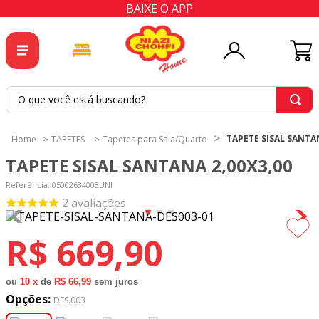
BAIXE O APP
O que você está buscando?
TERMOS MAIS BUSCADOS
TAPETE SISAL SANTAN
TAPETES
Tapetes para Sala/Quarto
1
º
tricoline
TAPETE SISAL SANTANA 2,00X3,00
2
º
tapete
Referência
:
05002634003UNI
3
º
cortina
2
avaliações
4
º
tapetes
R$
669
,
90
5
º
tecido percal
6
º
tricoline digital
ou
10
x
de
R$ 66,99
sem juros
Opções:
7
º
percal
DES.003