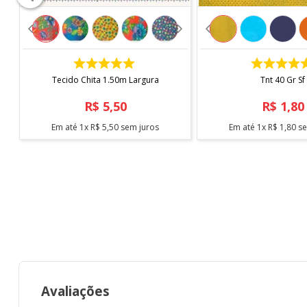
COMPRAR
COMPRAR
Tecido Chita 1.50m Largura
Tnt 40 Gr Sf
R$
5
,
50
R$
1
,
80
Em até
1
x
R$
5
,
50
sem juros
Em até
1
x
R$
1
,
80
se
Avaliações