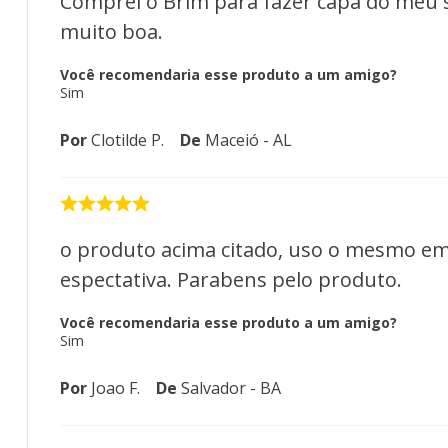
Comprei o Brim para fazer capa do meu so
muito boa.
Você recomendaria esse produto a um amigo?
Sim
Por
Clotilde P.
De
Maceió - AL
o produto acima citado, uso o mesmo em s
espectativa. Parabens pelo produto.
Você recomendaria esse produto a um amigo?
Sim
Por
Joao F.
De
Salvador - BA