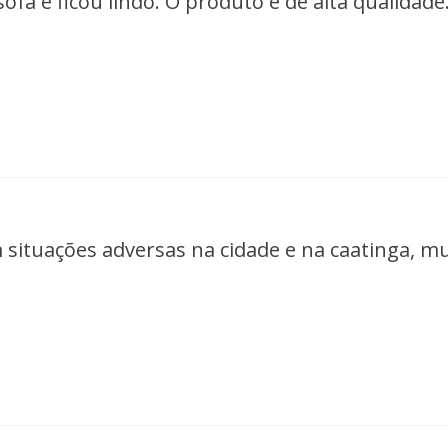
fá e ficou lindo. O produto é de alta qualidad
ituações adversas na cidade e na caatinga, mui