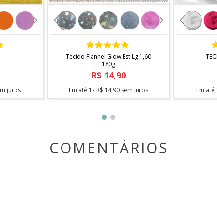
COMPRAR
Tecido Flannel Glow Est Lg 1,60
TEC
180g
R$
14
,
90
m juros
Em até
1
x
R$
14
,
90
sem juros
Em até
COMENTÁRIOS