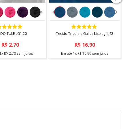
COMPRAR
COMPRAR
IDO TULE LG1,20
Tecido Tricoline Galles Liso Lg 1,48
R$
2
,
70
R$
16
,
90
1
x
R$
2
,
70
sem juros
Em até
1
x
R$
16
,
90
sem juros