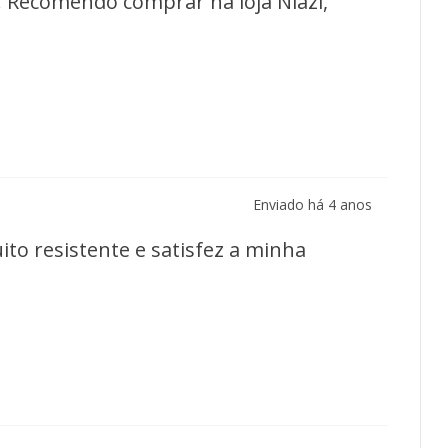
e. Recomendo comprar na loja Niazi,
Enviado há
4 anos
to resistente e satisfez a minha