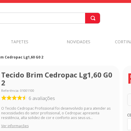
TAPETES
NOVIDADES
CORTIN
im Cedropac Lg1,60 G0 2
Tecido Brim Cedropac Lg1,60 G0
2
Referência
:
01001100
6
avaliações
O Tecido Cedropac Profissional foi desenvolvido para atender as
necessidades do setor profissional, o Cedropac apresenta
C
resistência, alta solidez de cor e conforto aos seus us...
Ver informações