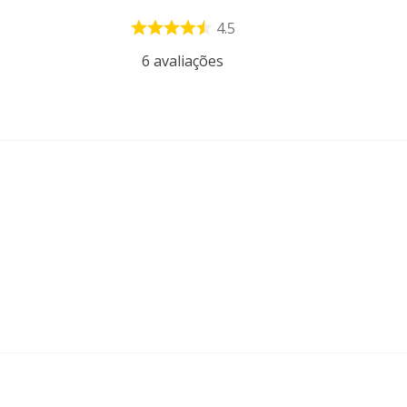
4.5
6
avaliações