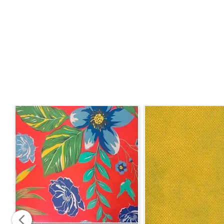
Armação:
3X1
Largura:
1,60
Instrução de Lavagem:
- Temperatura máxima de Lavagem 60°C
- Não é permitida a lavagem com produtos que conten
- Permitido secadora à temperatura máxima de 65°C
- Passar ferro no máximo a 150°C
- Permitida lavagem a seco
- Limpeza a úmido profissional