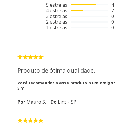
5
estrelas
4
4
estrelas
2
3
estrelas
0
2
estrelas
0
1
estrelas
0
Produto de ótima qualidade.
Você recomendaria esse produto a um amigo?
Sim
Por
Mauro S.
De
Lins - SP