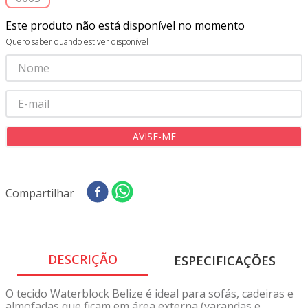
8
º
tricoline digital
Este produto não está disponível no momento
9
º
tecido oxford
Quero saber quando estiver disponível
10
º
tapete sisal
Compartilhar
DESCRIÇÃO
ESPECIFICAÇÕES
O tecido Waterblock Belize é ideal para sofás, cadeiras e
almofadas que ficam em área externa (varandas e