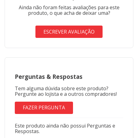
metro de comprimento pela largura do tecido.
Caso seja solicitado 2 metros, será enviado metragem
Ainda não foram feitas avaliações para este
corrida, sem cortes.
produto, o que acha de deixar uma?
Para pedidos acima de 15 metros, é possível que haja
fracionamento do corte.
ESCREVER AVALIAÇÃO
* Imagem meramente ilustrativa.
Perguntas
&
Respostas
Tem alguma dúvida sobre este produto?
Pergunte ao lojista e a outros compradores!
FAZER PERGUNTA
Este produto ainda não possui Perguntas e
Respostas.