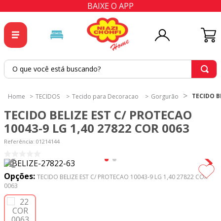
BAIXE O APP
O que você está buscando?
TERMOS MAIS BUSCADOS
TECIDO B
TECIDOS
Tecido para Decoracao
Gorgurão
1
º
tricoline
TECIDO BELIZE EST C/ PROTECAO
2
º
tapete
10043-9 LG 1,40 27822 COR 0063
3
º
cortina
Referência
:
01214144
4
º
tecido percal
5
º
tapetes
Opções:
TECIDO BELIZE EST C/ PROTECAO 10043-9 LG 1,40 27822 COR
0063
6
º
percal
7
º
tecido tricoline