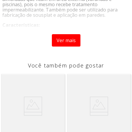
piscinas), pois o mesmo recebe tratamento
impermeabilizante. Também pode ser utilizado para
fabricação de sousplat e aplicação em paredes.
Características:
-Impermeável
Ver mais
Com uma combinação de resinas, os tecidos Waterblock
tem grande resistência à penetração de água e poeira,
mantendo o arejamento e conferindo um toque
agradável ao tecido.
Você também pode gostar
-Resistência a luz
As cores dos tecidos com acabamento Waterblock
permanecem inalteradas por muito mais tempo quando
comparadas com outros tecidos sem proteção.
-Resistente a tração
O acabamento Waterblock proporciona ao tecido maior
resistência superior à tração.
-Resistente à formação de bolor