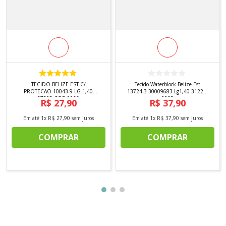
TECIDO BELIZE EST C/
Tecido Waterblock Belize Est
PROTECAO 10043-9 LG 1,40
13724-3 30009683 Lg1,40 31221-
27808 COR 0066
0063
R$
27
,
90
R$
37
,
90
Em até
1
x
R$
27
,
90
sem juros
Em até
1
x
R$
37
,
90
sem juros
COMPRAR
COMPRAR