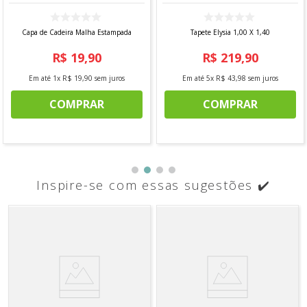
Capa de Cadeira Malha Estampada
Tapete Elysia 1,00 X 1,40
R$
19
,
90
R$
219
,
90
Em até
1
x
R$
19
,
90
sem juros
Em até
5
x
R$
43
,
98
sem juros
COMPRAR
COMPRAR
Inspire-se com essas sugestões ✔️