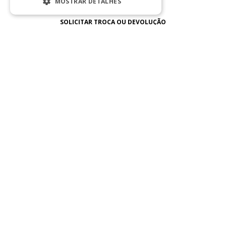
MOSTRAR DETALHES
ESTRITAMENTE NECESSÁRIOS
SOLICITAR TROCA OU DEVOLUÇÃO
DESEMPENHO
SEGMENTAÇÃO
FORMAS DE PAGAMENTO
FUNCIONALIDADE
NÃO CLASSIFICADO
BAIXE NOSSO APLICATIVO
Estritamente necessários
Desempenho
Segmentação
Funcionalidade
Não classificado
Strictly necessary cookies allow core
CERTIFICADO
website functionality such as user login and
account management. The website cannot
be used properly without strictly necessary
cookies.