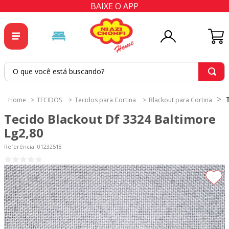
BAIXE O APP
O que você está buscando?
TERMOS MAIS BUSCADOS
TECIDOS
Tecidos para Cortina
Blackout para Cortina
1
º
tricoline
Tecido Blackout Df 3324 Baltimore
2
º
tapete
Lg2,80
3
º
cortina
Referência
:
01232518
4
º
tapetes
5
º
tecido percal
6
º
tricoline digital
7
º
percal