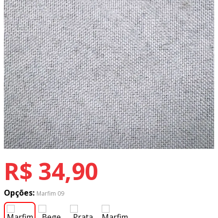
8
º
tecido tricoline
9
º
tecido oxford
10
º
toalha mesa
R$
34
,
90
Opções:
Marfim 09