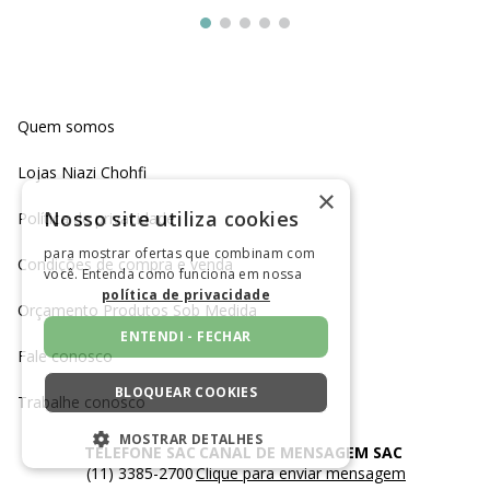
Quem somos
Lojas Niazi Chohfi
×
Nosso site utiliza cookies
Política de privacidade
para mostrar ofertas que combinam com
Condições de compra e venda
você. Entenda como funciona em nossa
política de privacidade
Orçamento Produtos Sob Medida
ENTENDI - FECHAR
Fale conosco
BLOQUEAR COOKIES
Trabalhe conosco
MOSTRAR DETALHES
TELEFONE SAC
CANAL DE MENSAGEM SAC
(11) 3385-2700
Clique para enviar mensagem
ESTRITAMENTE NECESSÁRIOS