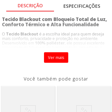
DESCRIÇÃO
ESPECIFICAÇÕES
Tecido Blackout com Bloqueio Total de Luz,
Conforto Térmico e Alta Funcionalidade
O
Tecido Blackout
é a escolha ideal para quem deseja
mais conforto, privacidade e proteção no ambiente.
Desenvolvido em
100% poliéster
, ele possui excelente
capacidade de bloqueio da luminosidade, impedindo a
entrada dos raios solares e auxiliando na redução do
calor, proporcionando espaços mais frescos,
Ver mais
aconchegantes e agradáveis em qualquer estação do ano.
Seu grande diferencial é a alta eficiência no
escurecimento, podendo bloquear
até 100% da luz
natural
quando utilizado sozinho, sendo perfeito para
Você também pode gostar
quem busca descanso, proteção dos móveis e maior
controle da temperatura interna.
Além de funcional, o tecido apresenta ótimo caimento e
resistência, tornando-se ideal para projetos residenciais
e comerciais com acabamento elegante e prático.