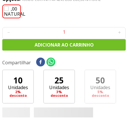
8
º
tricoline digital
9
º
tecido oxford
10
º
tapete sisal
－
＋
ADICIONAR AO CARRINHO
Compartilhar
10
25
50
Unidades
Unidades
Unidades
2
%
3
%
5
%
desconto
desconto
desconto