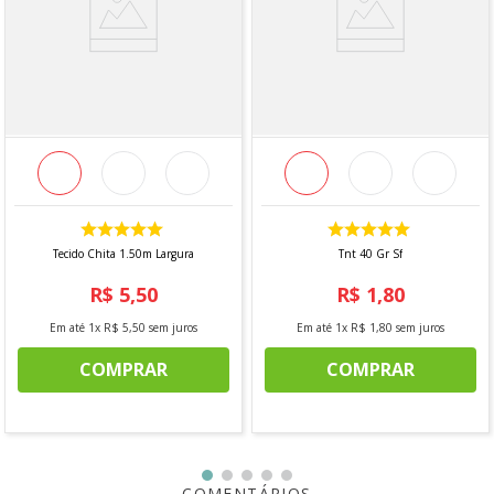
INFORMAÇÕES ADICIONAIS:
Vendido a cada 1,00 MT
onde a medida se refere a um metro de comprimento
pela largura do tecido. Caso seja solicitado 2 mts, será
enviado metragem corrida, sem cortes. *A imagem do
produto apresentada pode conter diferença de cores com
relação a realidade. Isso ocorre de acordo com a
configuração de cada monitor e exposição do produto à
luz.
Para pedidos acima de 15 metros, é possível que haja
fracionamento do corte.
Tecido Chita 1.50m Largura
Tnt 40 Gr Sf
R$
5
,
50
R$
1
,
80
Em até
1
x
R$
5
,
50
sem juros
Em até
1
x
R$
1
,
80
sem juros
COMPRAR
COMPRAR
COMENTÁRIOS