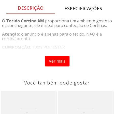
DESCRIÇÃO
ESPECIFICAÇÕES
O
Tecido Cortina AM
proporciona um ambiente gostoso
e aconchegante, ele é ideal para confecção de Cortinas.
Atenção:
o anúncio é apenas para o tecido, NÃO é a
cortina pronta.
COMPOSIÇÃO:
100% POLIESTER
DIMENSÕES:
Largura de 3,0 M
Ver mais
INSTRUÇÕES DE LAVAGEM:
•Temperatura máxima da
base do ferro 110ºC sem vapor. Vapor pode causar danos
Você também pode gostar
Irreversíveis.
•Temperatura máxima de lavagem 30ºC. Processo Suave.
•Possível secagem em tambor. Temperatura baixa,
temperatura de exaustão máxima 60ºC.
•Não limpar a seco.
•Não Alvejar.