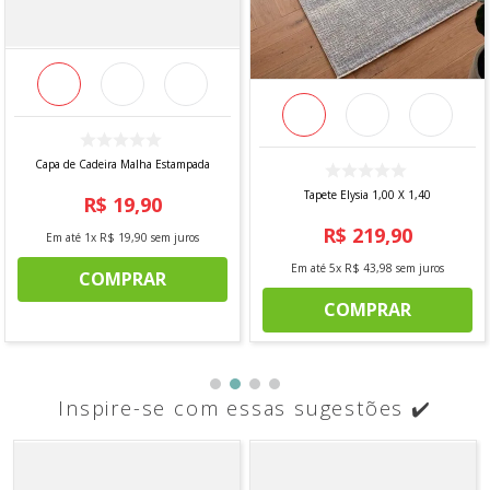
Capa de Cadeira Malha Estampada
Tapete Elysia 1,00 X 1,40
R$
19
,
90
R$
219
,
90
Em até
1
x
R$
19
,
90
sem juros
Em até
5
x
R$
43
,
98
sem juros
COMPRAR
COMPRAR
Inspire-se com essas sugestões ✔️