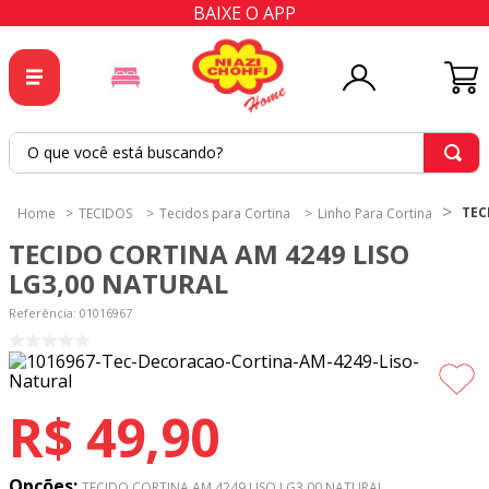
BAIXE O APP
O que você está buscando?
TERMOS MAIS BUSCADOS
TEC
TECIDOS
Tecidos para Cortina
Linho Para Cortina
1
º
tricoline
TECIDO CORTINA AM 4249 LISO
2
º
tapete
LG3,00 NATURAL
3
º
cortina
Referência
:
01016967
4
º
tecido percal
5
º
tapetes
R$
49
,
90
6
º
percal
7
º
tecido tricoline
Opções:
TECIDO CORTINA AM 4249 LISO LG3,00 NATURAL