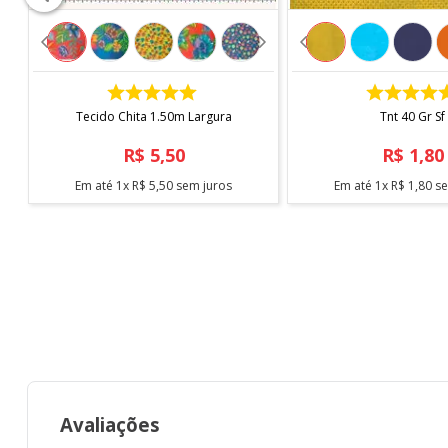
- Lavar mão
- Não usar alvejante
- Não secar em tambor
- Passar Max. 200°
- Não lavar a seco
COMPRAR
COMPRAR
Tecido Chita 1.50m Largura
Tnt 40 Gr Sf
* Imagens meramente ilustrativas.
R$
5
,
50
R$
1
,
80
Em até
1
x
R$
5
,
50
sem juros
Em até
1
x
R$
1
,
80
se
Avaliações