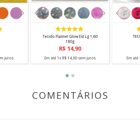
COMPRAR
Tecido Flannel Glow Est Lg 1,60
TEC
180g
R$
14
,
90
m juros
Em até
1
x
R$
14
,
90
sem juros
Em até
COMENTÁRIOS