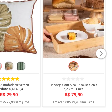
COMPRAR
COMPRAR
 Almofada Velveteen
Bandeja Com Alca Brisa 38 X 28 X
rdone 0,43 X 0,43
5,2 Cm - Coza
R$
29
,
90
R$
79
,
90
1
x
R$
29
,
90
sem juros
Em até
1
x
R$
79
,
90
sem juros