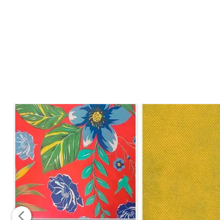
utilizado na aplicação de paredes, confecção de toalha
Sua variedade de cores e estampas proporciona infinitas
sofisticação à sua casa, e suas peças.
CARACTERÍSTICAS
- Resistente
- Versátil
- Estampados
- Não impermeável
COMPOSIÇÃO
- 58% Algodão
- 42% Poliéster
LARGURA
- 1,40m
MODO DE LAVAGEM