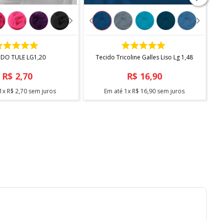
COMPRAR
COMPRAR
IDO TULE LG1,20
Tecido Tricoline Galles Liso Lg 1,48
R$
2
,
70
R$
16
,
90
1
x
R$
2
,
70
sem juros
Em até
1
x
R$
16
,
90
sem juros