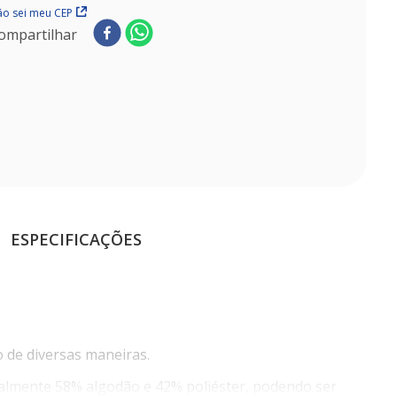
o sei meu CEP
ompartilhar
ESPECIFICAÇÕES
o de diversas maneiras.
inalmente 58% algodão e 42% poliéster, podendo ser