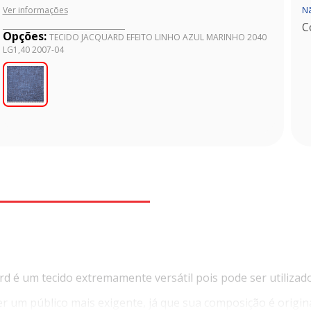
Nã
Ver informações
C
Opções:
TECIDO JACQUARD EFEITO LINHO AZUL MARINHO 2040
LG1,40 2007-04
d é um tecido extremamente versátil pois pode ser utilizad
nder um público mais exigente, já que sua composição é orig