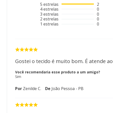
5
estrelas
2
4
estrelas
0
3
estrelas
0
2
estrelas
0
1
estrelas
0
Gostei o tecido é muito bom. É atende ao
Você recomendaria esse produto a um amigo?
Sim
Por
Zenilde C.
De
João Pessoa - PB