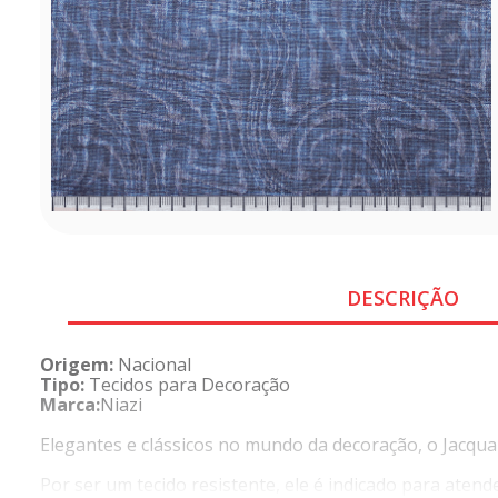
DESCRIÇÃO
Origem:
Nacional
Tipo:
Tecidos para Decoração
Marca:
Niazi
Elegantes e clássicos no mundo da decoração, o Jacquar
Por ser um tecido resistente, ele é indicado para ate