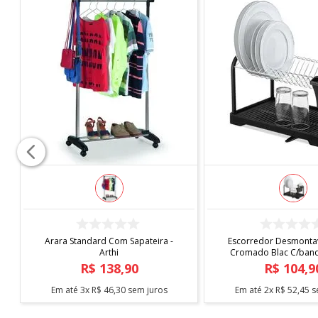
COMPRAR
COMPRAR
Arara Standard Com Sapateira -
Escorredor Desmontav
Arthi
Cromado Blac C/bande
Arthi
R$
138
,
90
R$
104
,
9
Em até
3
x
R$
46
,
30
sem juros
Em até
2
x
R$
52
,
45
s