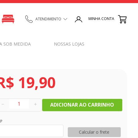
MINHA CONTA
ATENDIMENTO
A SOB MEDIDA
NOSSAS LOJAS
R$
19
,
90
－
＋
ADICIONAR AO CARRINHO
EP
Calcular o frete