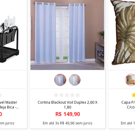
COMPRAR
el Master
Cortina Blackout Voil Duplex 2,60 X
Capa P/
ja Bica -
1,80
C/co
0
R$
149
,
90
em juros
Em até
3
x
R$
49
,
96
sem juros
Em até