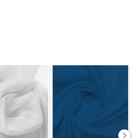
a, almofadas, colchas, forrar cadeiras e poltronas.
 a qualidade altamente resistente, irá trazer, mas