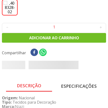
8
º
tricoline digital
9
º
tecido oxford
10
º
toalha mesa
－
＋
ADICIONAR AO CARRINHO
Compartilhar
DESCRIÇÃO
ESPECIFICAÇÕES
Origem:
Nacional
Tipo:
Tecidos para Decoração
Marca:
Niazi