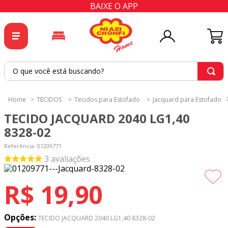
BAIXE O APP
O que você está buscando?
TERMOS MAIS BUSCADOS
TECIDOS
Tecidos para Estofado
Jacquard para Estofado
1
º
tricoline
TECIDO JACQUARD 2040 LG1,40
2
º
tapete
8328-02
3
º
cortina
Referência
:
01209771
3
avaliações
4
º
tecido percal
5
º
tapetes
R$
19
,
90
6
º
tecido tricoline
7
º
percal
Opções:
TECIDO JACQUARD 2040 LG1,40 8328-02