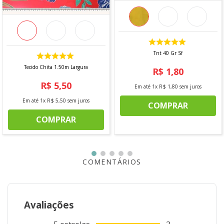
COMPOSIÇÃO
- 58% Algodão
- 42% Poliéster
LARGURA
Tnt 40 Gr Sf
Tecido Chita 1.50m Largura
- 1,40m
R$
1
,
80
R$
5
,
50
Em até
1
x
R$
1
,
80
sem juros
MODO DE LAVAGEM
Em até
1
x
R$
5
,
50
sem juros
COMPRAR
- Lavar mão
COMPRAR
- Não usar alvejante
- Não secar em tambor
- Passar Max. 200°
- Não lavar a seco
COMENTÁRIOS
* Imagens meramente ilustrativas.
Avaliações