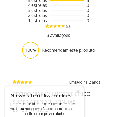
5
estrelas
3
4
estrelas
0
3
estrelas
0
2
estrelas
0
1
estrelas
0
5.0
3
avaliações
100%
Recomendam este produto
Enviado há
2 anos
×
TECIDO MARAVILHOSO E LINDO
Nosso site utiliza cookies
SUPER ATENDEU MINHAS
para mostrar ofertas que combinam com
ESPECTATIVAS.
você. Entenda como funciona em nossa
política de privacidade