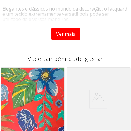
Elegantes e clássicos no mundo da decoração, o Jacquard
é um tecido extremamente versátil pois pode ser
utilizado de diversas maneiras.
Por ser um tecido resistente, ele é indicado para atender
Ver mais
um público mais exigente, já que sua composição é
originalmente 58% algodão e 42% poliéster, podendo ser
utilizado na aplicação de paredes, confecção de toalhas
de mesa, sousplat, jogo americano, cortinas, roupas de
cama, almofadas, colchas, forrar cadeiras e poltronas.
Você também pode gostar
Sua variedade de cores e estampas proporciona infinitas
possibilidades de criação de acordo com a sua
criatividade, a qualidade altamente resistente, irá trazer,
mas sofisticação à sua casa, e suas peças.
CARACTERÍSTICAS
- Resistente
- Versátil
- Estampados
- Não impermeável