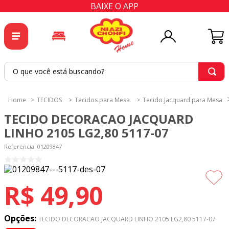
BAIXE O APP
O que você está buscando?
TERMOS MAIS BUSCADOS
TECIDOS
Tecidos para Mesa
Tecido Jacquard para Mesa
1
º
tricoline
TECIDO DECORACAO JACQUARD
2
º
tapete
LINHO 2105 LG2,80 5117-07
3
º
cortina
Referência
:
01209847
4
º
tapetes
5
º
tecido percal
R$
49
,
90
6
º
tecido tricoline
7
º
percal
Opções:
TECIDO DECORACAO JACQUARD LINHO 2105 LG2,80 5117-07