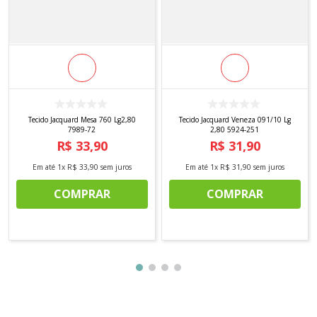
Tecido Jacquard Mesa 760 Lg2,80
Tecido Jacquard Veneza 091/10 Lg
7989-72
2,80 5924-251
R$
33
,
90
R$
31
,
90
Em até
1
x
R$
33
,
90
sem juros
Em até
1
x
R$
31
,
90
sem juros
COMPRAR
COMPRAR