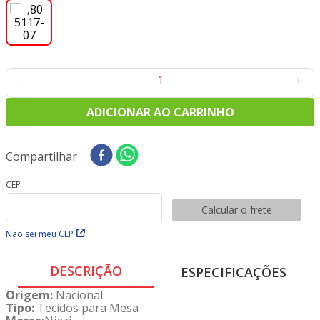
8
º
tecido oxford
9
º
tecidos
10
º
toalha mesa
－
＋
ADICIONAR AO CARRINHO
Compartilhar
CEP
Calcular o frete
Não sei meu CEP
DESCRIÇÃO
ESPECIFICAÇÕES
Origem:
Nacional
Tipo:
Tecidos para Mesa