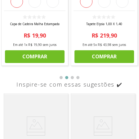
Capa de Cadeira Malha Estampada
Tapete Elysia 1,00 X 1,40
R$
19
,
90
R$
219
,
90
Em até
1
x
R$
19
,
90
sem juros
Em até
5
x
R$
43
,
98
sem juros
COMPRAR
COMPRAR
Inspire-se com essas sugestões ✔️