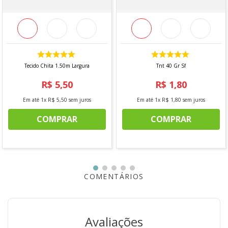
- 10% Linho
- 90% Poliéster
LARGURA
- 2,80m
Tecido Chita 1.50m Largura
Tnt 40 Gr Sf
R$
5
,
50
R$
1
,
80
MODO DE LAVAGEM
Em até
1
x
R$
5
,
50
sem juros
Em até
1
x
R$
1
,
80
sem juros
COMPRAR
COMPRAR
- Lavar mão
- Não usar alvejante
- Não secar em tambor
- Passar Max. 200°
- Não lavar a seco
COMENTÁRIOS
* Imagens meramente ilustrativas.
Avaliações