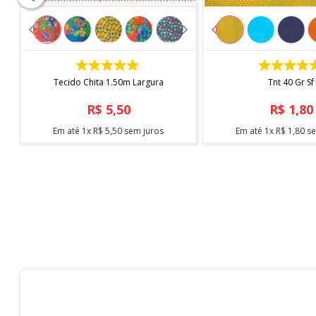
- Não secar em tambor
- Passar Max. 200°
- Não lavar a seco
COMPRAR
COMPRAR
*Imagem meramente ilustrativa"
Tecido Chita 1.50m Largura
Tnt 40 Gr Sf
R$
5
,
50
R$
1
,
80
Em até
1
x
R$
5
,
50
sem juros
Em até
1
x
R$
1
,
80
se