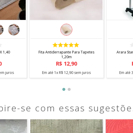
COMPRAR
 X 1,40
Fita Antiderrapante Para Tapetes
Arara Sta
1,20m
0
R$
12
,
90
em juros
Em até
1
x
R$
12
,
90
sem juros
Em até
pire-se com essas sugestõe