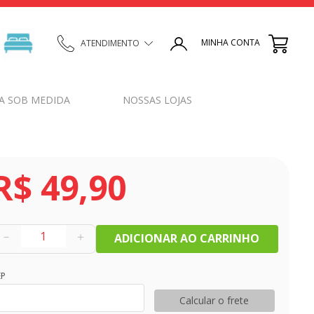
MINHA CONTA
ATENDIMENTO
A SOB MEDIDA
NOSSAS LOJAS
R$
49
,
90
－
＋
ADICIONAR AO CARRINHO
EP
Calcular o frete