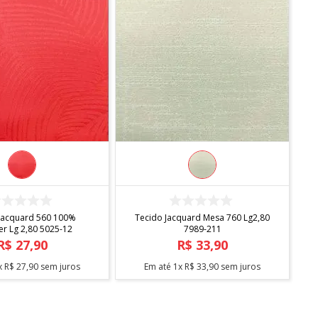
COMPRAR
COMPRAR
Jacquard 560 100%
Tecido Jacquard Mesa 760 Lg2,80
er Lg 2,80 5025-12
7989-211
R$
27
,
90
R$
33
,
90
x
R$
27
,
90
sem juros
Em até
1
x
R$
33
,
90
sem juros