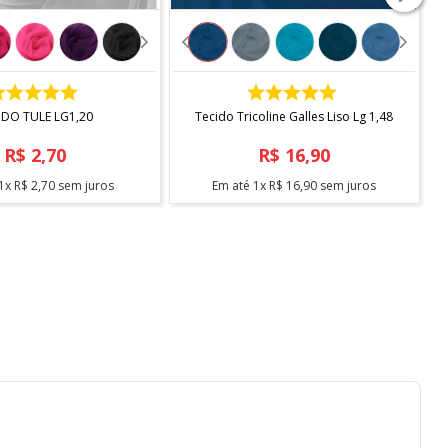
COMPRAR
COMPRAR
IDO TULE LG1,20
Tecido Tricoline Galles Liso Lg 1,48
R$
2
,
70
R$
16
,
90
1
x
R$
2
,
70
sem juros
Em até
1
x
R$
16
,
90
sem juros