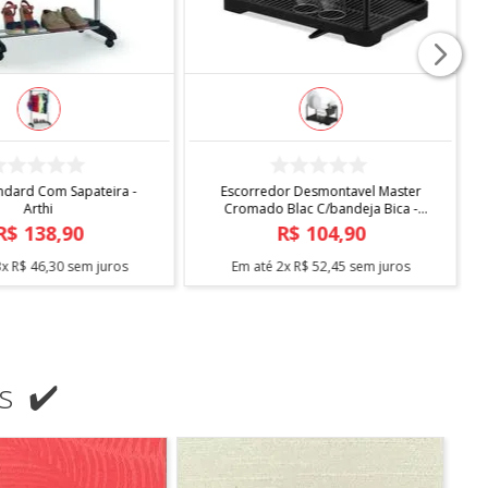
COMPRAR
COMPRAR
ndard Com Sapateira -
Escorredor Desmontavel Master
Arthi
Cromado Blac C/bandeja Bica -
Arthi
R$
138
,
90
R$
104
,
90
3
x
R$
46
,
30
sem juros
Em até
2
x
R$
52
,
45
sem juros
s ✔️