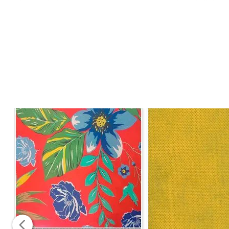
A variedade de cores e estampas proporciona infinitas p
sofisticação à sua casa, e suas peças.
*Esse tecido não é indicado para tapeçaria e pared
CARACTERÍSTICAS
- Resistente
- Versátil
- Estampados
- Não impermeável
- Possuí dupla face
COMPOSIÇÃO
- 10% Linho
- 90% Poliéster
LARGURA:
- 2,80m
MODO DE LAVAGEM
- Lavar mão
- Não usar alvejante