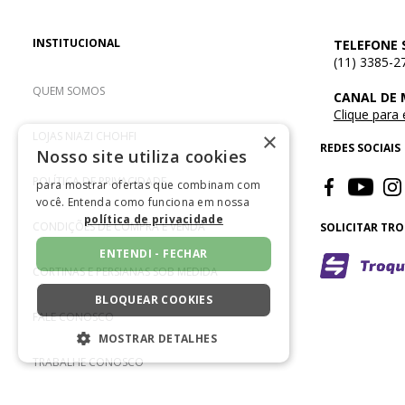
INSTITUCIONAL
TELEFONE 
(11) 3385-2
QUEM SOMOS
CANAL DE
Clique para
×
LOJAS NIAZI CHOHFI
REDES SOCIAIS
Nosso site utiliza cookies
POLÍTICA DE PRIVACIDADE
para mostrar ofertas que combinam com
você. Entenda como funciona em nossa
política de privacidade
CONDIÇÕES DE COMPRA E VENDA
SOLICITAR TR
ENTENDI - FECHAR
CORTINAS E PERSIANAS SOB MEDIDA
BLOQUEAR COOKIES
FALE CONOSCO
MOSTRAR DETALHES
TRABALHE CONOSCO
ESTRITAMENTE NECESSÁRIOS
DESEMPENHO