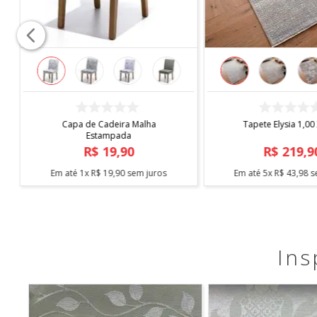
COMPRAR
COMPRAR
Capa de Cadeira Malha
Tapete Elysia 1,00
Estampada
R$
19
,
90
R$
219
,
9
Em até
1
x
R$
19
,
90
sem juros
Em até
5
x
R$
43
,
98
s
Ins