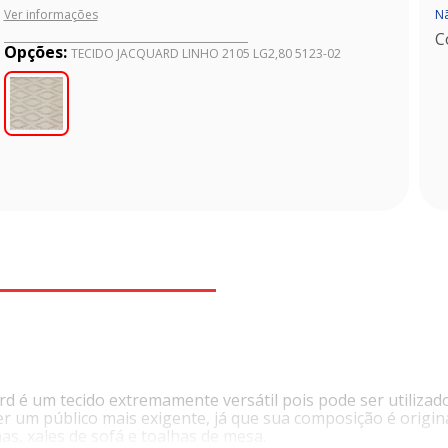
Nã
Ver informações
C
Opções:
TECIDO JACQUARD LINHO 2105 LG2,80 5123-02
d é um tecido extremamente versátil pois pode ser utilizad
der um público mais exigente, já que sua composição é origi
has, xales de sofá e toalhas de mesa.