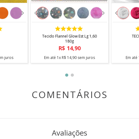
COMPRAR
Tecido Flannel Glow Est Lg 1,60
TEC
180g
R$
14
,
90
m juros
Em até
1
x
R$
14
,
90
sem juros
Em até
COMENTÁRIOS
Avaliações