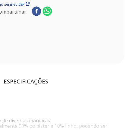
o sei meu CEP
ompartilhar
ESPECIFICAÇÕES
o de diversas maneiras.
nalmente 90% poliéster e 10% linho, podendo ser