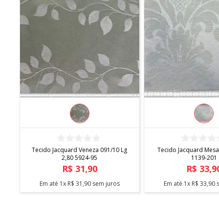
COMPRAR
COMPRA
D
Tecido Jacquard Veneza 091/10 Lg
Tecido Jacquard Mesa
2,80 5924-95
1139-201
R$
31
,
90
R$
33
,
9
Em até
1
x
R$
31
,
90
sem juros
Em até
1
x
R$
33
,
90
s