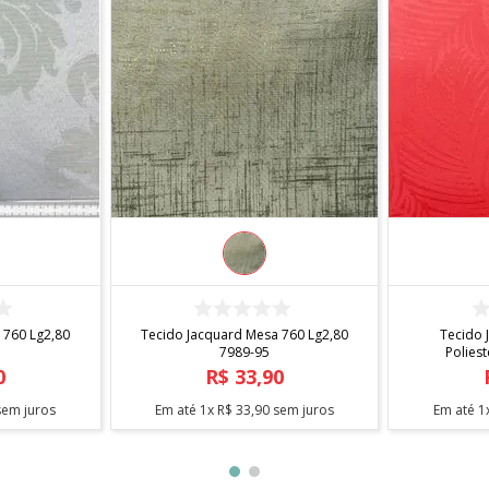
R
COMPRAR
 760 Lg2,80
Tecido Jacquard Mesa 760 Lg2,80
Tecido 
7989-95
Poliest
0
R$
33
,
90
em juros
Em até
1
x
R$
33
,
90
sem juros
Em até
1