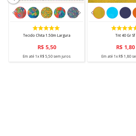
Informações Importantes
O produto é vendido
a cada 1 metro
, sendo a medida 
COMPRAR
COMPRAR
Caso sejam solicitados 2 metros ou mais, o tecido ser
Tecido Chita 1.50m Largura
Tnt 40 Gr Sf
corte.
R$
5
,
50
R$
1
,
80
*Imagem meramente ilustrativa.
Em até
1
x
R$
5
,
50
sem juros
Em até
1
x
R$
1
,
80
se