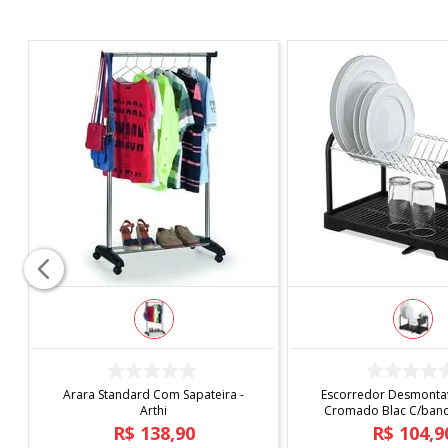
COMPRAR
COMPRAR
Capa de Cadeira Malha
Tapete Elysia 1,00
Estampada
R$
19
,
90
R$
219
,
9