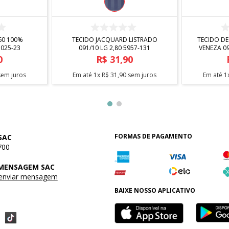
R
COMPRAR
560 100%
TECIDO JACQUARD LISTRADO
TECIDO D
 5025-23
091/10 LG 2,80 5957-131
VENEZA 09
0
R$
31
,
90
em juros
Em até
1
x
R$
31
,
90
sem juros
Em até
1
FORMAS DE PAGAMENTO
SAC
700
 MENSAGEM SAC
 enviar mensagem
BAIXE NOSSO APLICATIVO