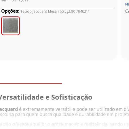
Ver informações
Nã
Opções:
C
Tecido Jacquard Mesa 760 Lg2,80 7940211
ersatilidade e Sofisticação
Jacquard
é extremamente versátil e pode ser utilizado em div
escolha para quem busca qualidade e durabilidade em projet
 tecido oferece equilíbrio entre maciez e resistência, sendo