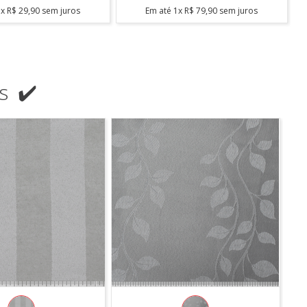
3
x
R$
46
,
30
sem juros
Em até
2
x
R$
52
,
45
sem juros
s ✔️