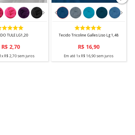
tecido.
COMPRAR
COMPRAR
os acima de 15 metros, pode ocorrer fracionamento do
IDO TULE LG1,20
Tecido Tricoline Galles Liso Lg 1,48
R$
2
,
70
R$
16
,
90
1
x
R$
2
,
70
sem juros
Em até
1
x
R$
16
,
90
sem juros