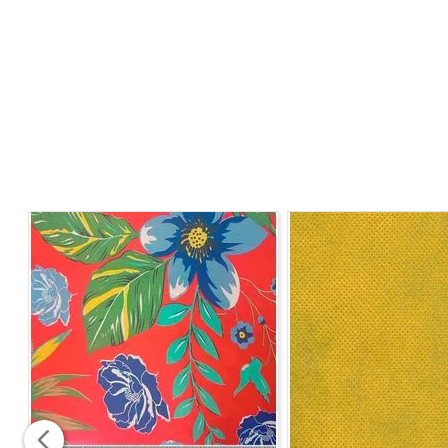
paredes, confecção de toalhas de mesa, guardanapos, s
geral.
A grande variedade de cores e estampas permite inúmer
Características
Tecido resistente e durável
Textura sofisticada típica do Jacquard
Ideal para projetos de decoração e tapeçaria
Grande versatilidade de aplicação
Especificações Técnicas
Composição:
58% Algodão / 42% Poliéster
Gramatura:
590 g/ml
Largura:
2,80 m
Instruções de Lavagem
Lavar à mão
Não usar alvejante
Não secar em tambor
Passar ferro até 200°C
Não lavar a seco