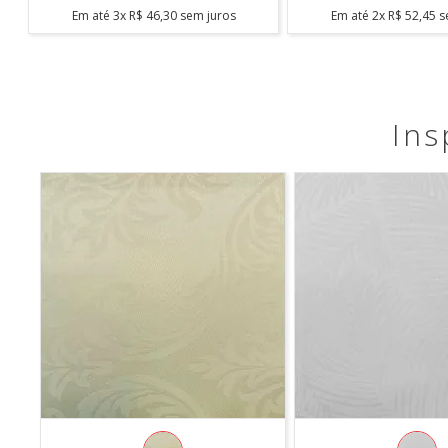
Em até
1
x
R$
19
,
90
sem juros
Em até
5
x
R$
43
,
98
s
Ins