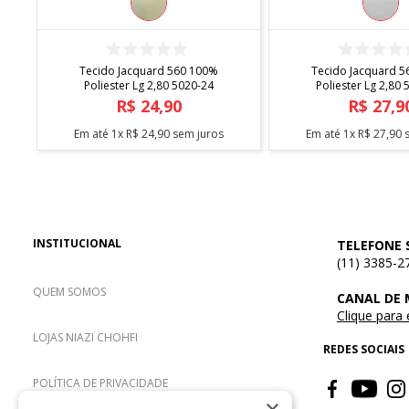
COMPRAR
COMPRA
D
Tecido Jacquard 560 100%
Tecido Jacquard 
Poliester Lg 2,80 5020-24
Poliester Lg 2,80
R$
24
,
90
R$
27
,
9
Em até
1
x
R$
24
,
90
sem juros
Em até
1
x
R$
27
,
90
s
INSTITUCIONAL
TELEFONE 
(11) 3385-2
QUEM SOMOS
CANAL DE
Clique para
LOJAS NIAZI CHOHFI
REDES SOCIAIS
POLÍTICA DE PRIVACIDADE