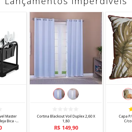
Lançamentos imperdíveis
COMPRAR
 X 1,40
Fita Antiderrapante Para Tapetes
Arara Sta
1,20m
0
R$
12
,
90