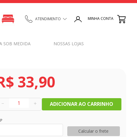
MINHA CONTA
ATENDIMENTO
A SOB MEDIDA
NOSSAS LOJAS
R$
33
,
90
－
＋
ADICIONAR AO CARRINHO
EP
Calcular o frete