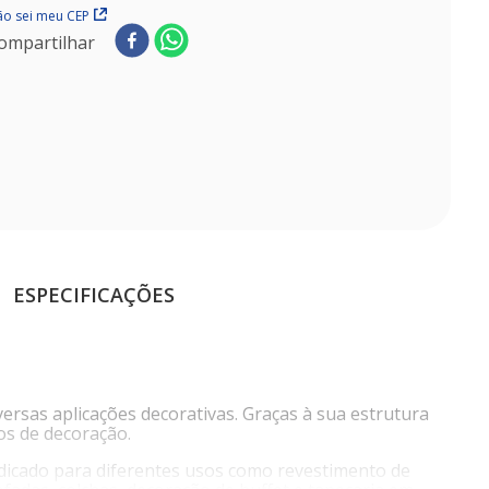
o sei meu CEP
ompartilhar
ESPECIFICAÇÕES
ersas aplicações decorativas. Graças à sua estrutura
os de decoração.
 indicado para diferentes usos como revestimento de