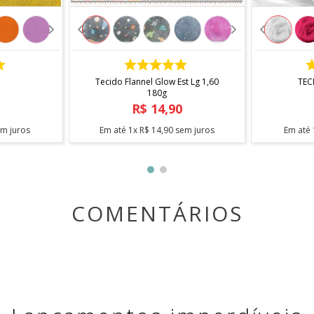
referente a um metro de comprimento pela largura total do 
COMPRAR
á enviado em
metragem contínua, sem cortes
. Para pedid
Tecido Flannel Glow Est Lg 1,60
TEC
180g
R$
14
,
90
m juros
Em até
1
x
R$
14
,
90
sem juros
Em até
COMENTÁRIOS