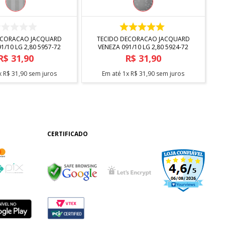
COMPRAR
COMPRAR
ECORACAO JACQUARD
TECIDO DECORACAO JACQUARD
1/10 LG 2,80 5957-72
VENEZA 091/10 LG 2,80 5924-72
R$
31
,
90
R$
31
,
90
x
R$
31
,
90
sem juros
Em até
1
x
R$
31
,
90
sem juros
CERTIFICADO