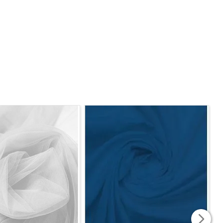
fadas, colchas, decoração de buffet e tapeçaria em
sofisticado, elegante e personalizado.