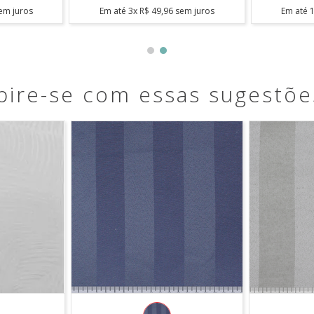
em juros
Em até
1
x
R$
12
,
90
sem juros
Em até
pire-se com essas sugestõe