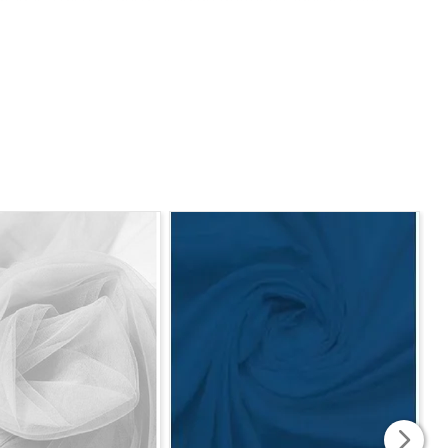
fadas, colchas, decoração de buffet e tapeçaria em
sofisticado, elegante e personalizado.