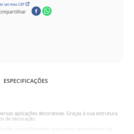
o sei meu CEP
ompartilhar
ESPECIFICAÇÕES
ersas aplicações decorativas. Graças à sua estrutura
os de decoração.
 indicado para diferentes usos como revestimento de