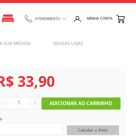
MINHA CONTA
ATENDIMENTO
A SOB MEDIDA
NOSSAS LOJAS
R$
33
,
90
－
＋
ADICIONAR AO CARRINHO
EP
Calcular o frete