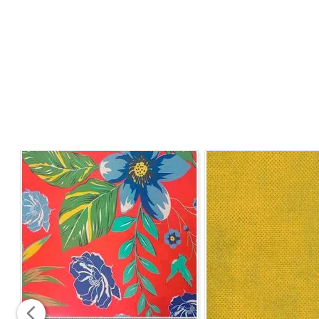
paredes, confecção de toalhas de mesa, guardanapos, s
geral.
A grande variedade de cores e estampas permite inúmer
Características
Tecido resistente e durável
Textura sofisticada típica do Jacquard
Ideal para projetos de decoração e tapeçaria
Grande versatilidade de aplicação
Especificações Técnicas
Composição:
58% Algodão / 42% Poliéster
Gramatura:
590 g/ml
Largura:
2,80 m
Instruções de Lavagem
Lavar à mão
Não usar alvejante
Não secar em tambor
Passar ferro até 200°C
Não lavar a seco