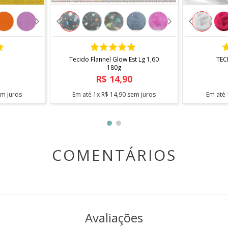
referente a um metro de comprimento pela largura total do 
COMPRAR
á enviado em
metragem contínua, sem cortes
. Para pedid
Tecido Flannel Glow Est Lg 1,60
TEC
180g
R$
14
,
90
m juros
Em até
1
x
R$
14
,
90
sem juros
Em até
COMENTÁRIOS
Avaliações