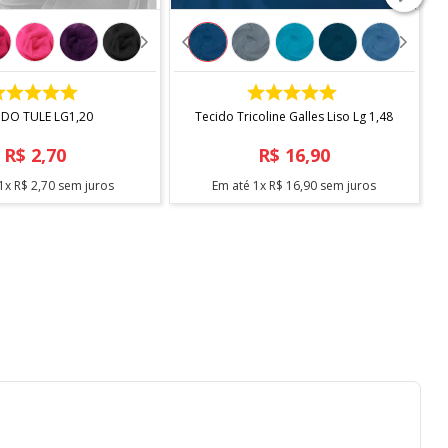
tecido.
COMPRAR
COMPRAR
os acima de 15 metros, pode ocorrer fracionamento do
IDO TULE LG1,20
Tecido Tricoline Galles Liso Lg 1,48
R$
2
,
70
R$
16
,
90
1
x
R$
2
,
70
sem juros
Em até
1
x
R$
16
,
90
sem juros