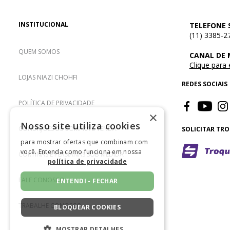
INSTITUCIONAL
TELEFONE 
(11) 3385-2
QUEM SOMOS
CANAL DE
Clique para
LOJAS NIAZI CHOHFI
REDES SOCIAIS
POLÍTICA DE PRIVACIDADE
×
Nosso site utiliza cookies
CONDIÇÕES DE COMPRA E VENDA
SOLICITAR TR
para mostrar ofertas que combinam com
você. Entenda como funciona em nossa
CORTINAS E PERSIANAS SOB MEDIDA
política de privacidade
FALE CONOSCO
ENTENDI - FECHAR
TRABALHE CONOSCO
BLOQUEAR COOKIES
MOSTRAR DETALHES