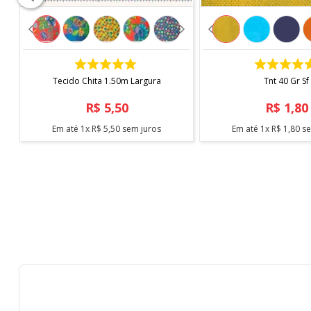
Informações Importantes
O produto é vendido
a cada 1 metro
, sendo a medida 
COMPRAR
COMPRAR
Caso sejam solicitados 2 metros ou mais, o tecido ser
Tecido Chita 1.50m Largura
Tnt 40 Gr Sf
corte.
R$
5
,
50
R$
1
,
80
*Imagem meramente ilustrativa.
Em até
1
x
R$
5
,
50
sem juros
Em até
1
x
R$
1
,
80
se