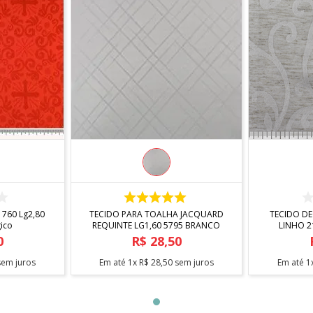
R
COMPRAR
 760 Lg2,80
TECIDO PARA TOALHA JACQUARD
TECIDO D
gico
REQUINTE LG1,60 5795 BRANCO
LINHO 2
0
R$
28
,
50
em juros
Em até
1
x
R$
28
,
50
sem juros
Em até
1