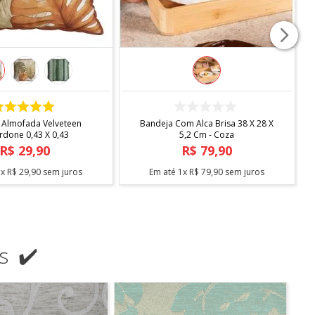
COMPRAR
COMPRAR
 Almofada Velveteen
Bandeja Com Alca Brisa 38 X 28 X
rdone 0,43 X 0,43
5,2 Cm - Coza
R$
29
,
90
R$
79
,
90
1
x
R$
29
,
90
sem juros
Em até
1
x
R$
79
,
90
sem juros
s ✔️