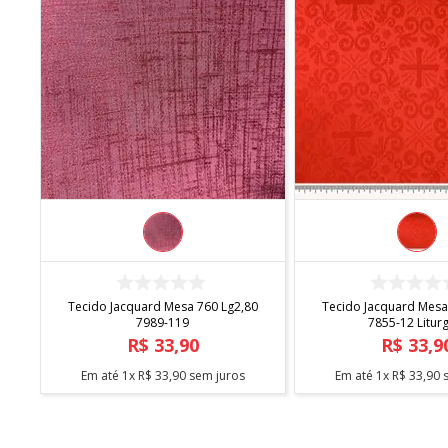
COMPRAR
COMPRA
Tecido Jacquard Mesa 760 Lg2,80
Tecido Jacquard Mesa
7989-119
7855-12 Litur
R$
33
,
90
R$
33
,
9
Em até
1
x
R$
33
,
90
sem juros
Em até
1
x
R$
33
,
90
s