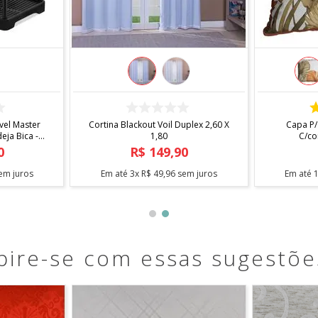
COMPRAR
el Master
Cortina Blackout Voil Duplex 2,60 X
Capa P/
ja Bica -
1,80
C/co
0
R$
149
,
90
em juros
Em até
3
x
R$
49
,
96
sem juros
Em até
pire-se com essas sugestõe