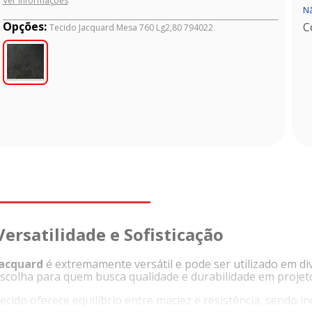
Ver informações
Nã
Opções:
C
Tecido Jacquard Mesa 760 Lg2,80 794022
ersatilidade e Sofisticação
Jacquard
é extremamente versátil e pode ser utilizado em div
escolha para quem busca qualidade e durabilidade em projet
 tecido oferece equilíbrio entre maciez e resistência, sendo