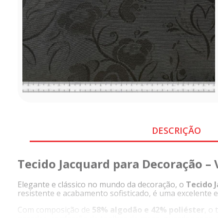
DESCRIÇÃO
Tecido Jacquard para Decoração – V
Elegante e clássico no mundo da decoração, o
Tecido 
resistente e acabamento sofisticado, é uma excelente 
Com composição de
58% algodão e 42% poliéster
, o