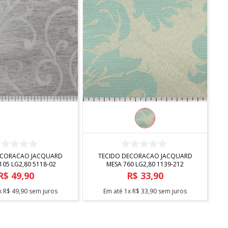
COMPRAR
COMPRAR
ECORACAO JACQUARD
TECIDO DECORACAO JACQUARD
105 LG2,80 5118-02
MESA 760 LG2,80 1139-212
R$
49
,
90
R$
33
,
90
x
R$
49
,
90
sem juros
Em até
1
x
R$
33
,
90
sem juros