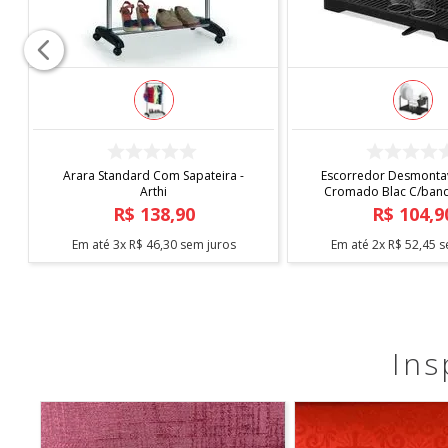
COMPRAR
COMPRAR
Arara Standard Com Sapateira -
Escorredor Desmontav
Arthi
Cromado Blac C/bande
Arthi
R$
138
,
90
R$
104
,
9
Em até
3
x
R$
46
,
30
sem juros
Em até
2
x
R$
52
,
45
s
Ins