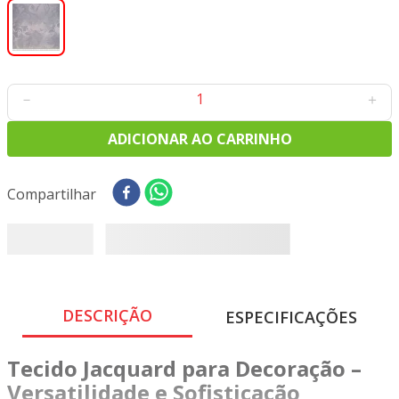
8
º
tricoline digital
9
º
tecido oxford
10
º
tapete sisal
－
＋
ADICIONAR AO CARRINHO
Compartilhar
DESCRIÇÃO
ESPECIFICAÇÕES
Tecido Jacquard para Decoração –
Versatilidade e Sofisticação