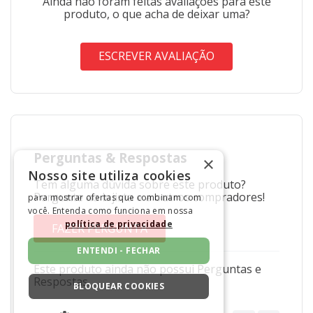
Ainda não foram feitas avaliações para este
pedidos acima de 15 metros, pode ocorrer fracionamento
produto, o que acha de deixar uma?
do corte.
*Imagem meramente ilustrativa.
ESCREVER AVALIAÇÃO
Perguntas
&
Respostas
×
Nosso site utiliza cookies
Tem alguma dúvida sobre este produto?
Pergunte ao lojista e a outros compradores!
para mostrar ofertas que combinam com
você. Entenda como funciona em nossa
política de privacidade
FAZER PERGUNTA
ENTENDI - FECHAR
Este produto ainda não possui Perguntas e
Respostas.
BLOQUEAR COOKIES