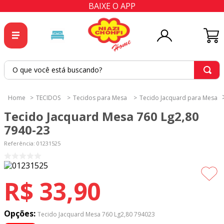
BAIXE O APP
O que você está buscando?
TERMOS MAIS BUSCADOS
TECIDOS
Tecidos para Mesa
Tecido Jacquard para Mesa
1
º
tricoline
Tecido Jacquard Mesa 760 Lg2,80
2
º
tapete
7940-23
3
º
cortina
Referência
:
01231525
4
º
tecido percal
5
º
tapetes
R$
33
,
90
6
º
percal
7
º
tecido tricoline
Opções:
Tecido Jacquard Mesa 760 Lg2,80 794023