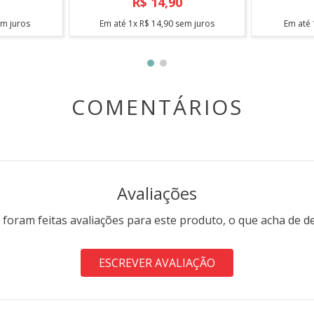
R$
14
,
90
m juros
Em até
1
x
R$
14
,
90
sem juros
Em até
COMENTÁRIOS
Avaliações
 foram feitas avaliações para este produto, o que acha de d
ESCREVER AVALIAÇÃO