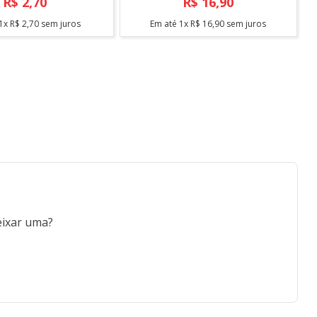
R$
2
,
70
R$
16
,
90
1
x
R$
2
,
70
sem juros
Em até
1
x
R$
16
,
90
sem juros
eixar uma?