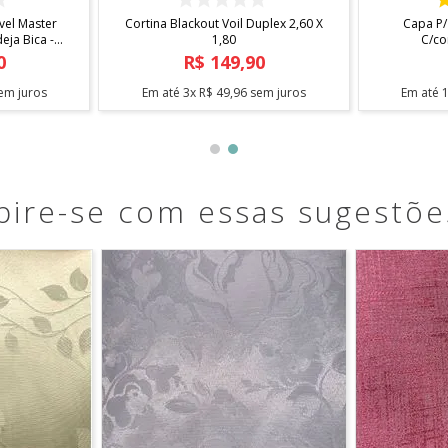
 X 1,40
Fita Antiderrapante Para Tapetes
Arara Sta
1,20m
0
R$
12
,
90
em juros
Em até
1
x
R$
12
,
90
sem juros
Em até
pire-se com essas sugestõe