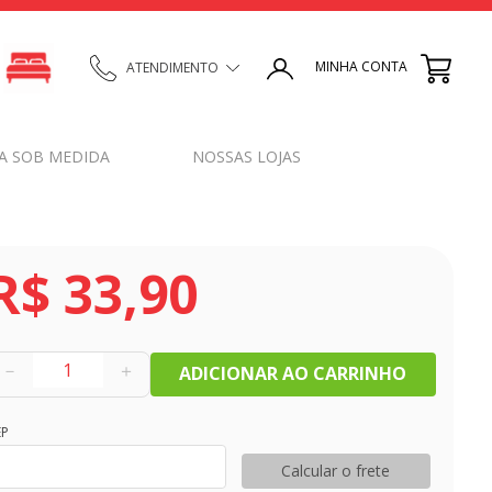
MINHA CONTA
ATENDIMENTO
A SOB MEDIDA
NOSSAS LOJAS
R$
33
,
90
－
＋
ADICIONAR AO CARRINHO
EP
Calcular o frete