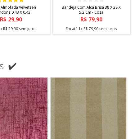
ndard Com Sapateira -
Escorredor Desmontavel Master
Arthi
Cromado Blac C/bandeja Bica -
Arthi
R$
138
,
90
R$
104
,
90
3
x
R$
46
,
30
sem juros
Em até
2
x
R$
52
,
45
sem juros
s ✔️