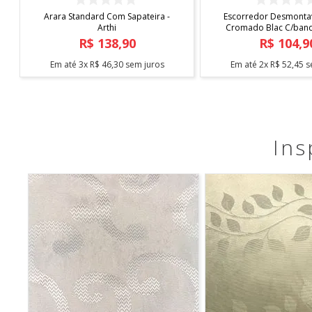
Capa de Cadeira Malha
Tapete Elysia 1,00
Estampada
R$
19
,
90
R$
219
,
9
Em até
1
x
R$
19
,
90
sem juros
Em até
5
x
R$
43
,
98
s
Ins