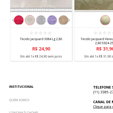
COMPRAR
COMPRA
D
Tecido Jacquard 3084 Lg 2,80
Tecido Jacquard Venez
2,80 5924-2
R$
24
,
90
R$
31
,
9
Em até
1
x
R$
24
,
90
sem juros
Em até
1
x
R$
31
,
90
s
INSTITUCIONAL
TELEFONE 
(11) 3385-2
QUEM SOMOS
CANAL DE
Clique para
LOJAS NIAZI CHOHFI