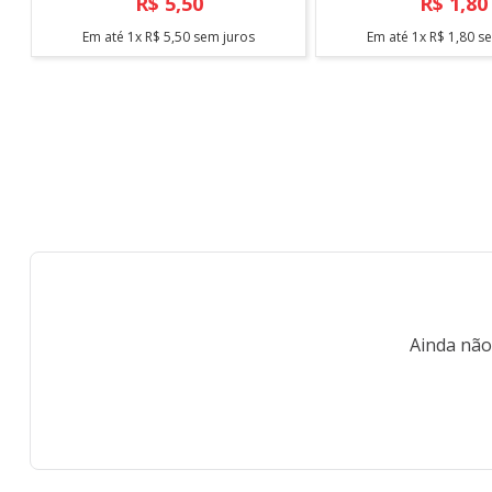
R$
5
,
50
R$
1
,
80
Em até
1
x
R$
5
,
50
sem juros
Em até
1
x
R$
1
,
80
se
Ainda não