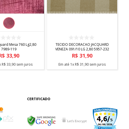
COMPRAR
COMPRAR
quard Mesa 760 Lg2,80
TECIDO DECORACAO JACQUARD
7989-119
VENEZA 091/10 LG 2,80 5957-232
R$
33
,
90
R$
31
,
90
x
R$
33
,
90
sem juros
Em até
1
x
R$
31
,
90
sem juros
CERTIFICADO