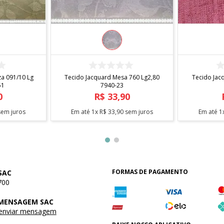
R
COMPRAR
a 091/10 Lg
Tecido Jacquard Mesa 760 Lg2,80
Tecido Jac
51
7940-23
0
R$
33
,
90
em juros
Em até
1
x
R$
33
,
90
sem juros
Em até
1
FORMAS DE PAGAMENTO
SAC
700
 MENSAGEM SAC
 enviar mensagem