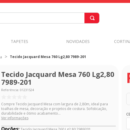
TAPETES
NOVIDADES
CORTIN
Tecido Jacquard Mesa 760 Lg2,80 7989-201
sa
Tecido Jacquard Mesa 760 Lg2,80
7989-201
Referência
:
01231524
Compre Tecido Jacquard Mesa com largura de 2,80m, ideal para
toalhas de mesa, decoração e projetos de costura. Sofisticação,
durabilidade e ótimo acabamento...
C
Ver informações
Opções:
Tecido Jacquard Mesa 760 Lg2,80 7989201