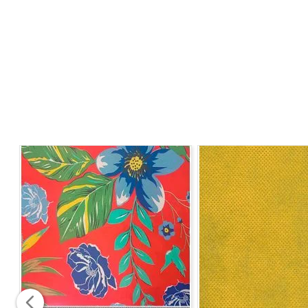
sofisticação à sua casa, e suas peças.
*Esse tecido não é indicado para tapeçaria e paredes!
CARACTERÍSTICAS
- Resistente
- Versátil
- Estampados
- Não impermeável
- Possuí dupla face
COMPOSIÇÃO
- 49% Algodão
- 51% Poliéster
LARGURA
- 2,80m
MODO DE LAVAGEM
- Lavar mão