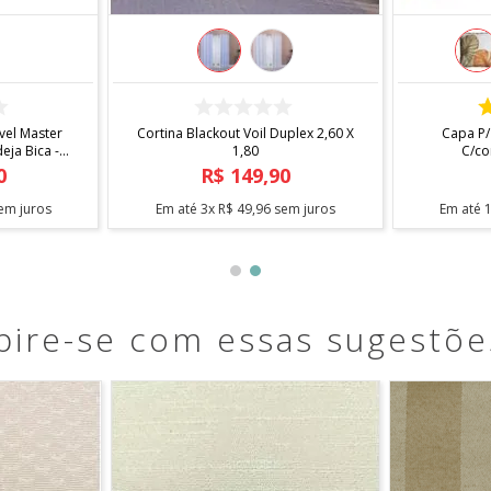
COMPRAR
 X 1,40
Fita Antiderrapante Para Tapetes
Arara Sta
1,20m
0
R$
12
,
90
em juros
Em até
1
x
R$
12
,
90
sem juros
Em até
pire-se com essas sugestõe