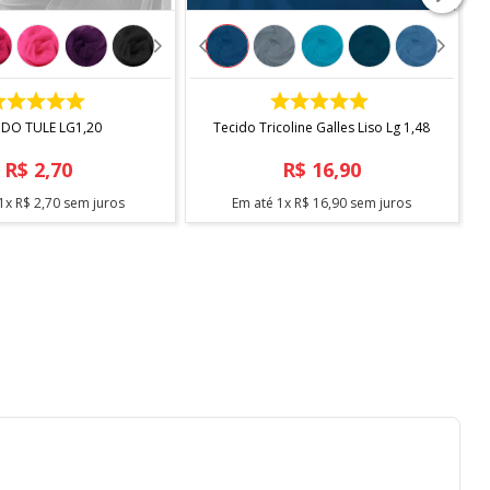
COMPRAR
COMPRAR
IDO TULE LG1,20
Tecido Tricoline Galles Liso Lg 1,48
R$
2
,
70
R$
16
,
90
1
x
R$
2
,
70
sem juros
Em até
1
x
R$
16
,
90
sem juros