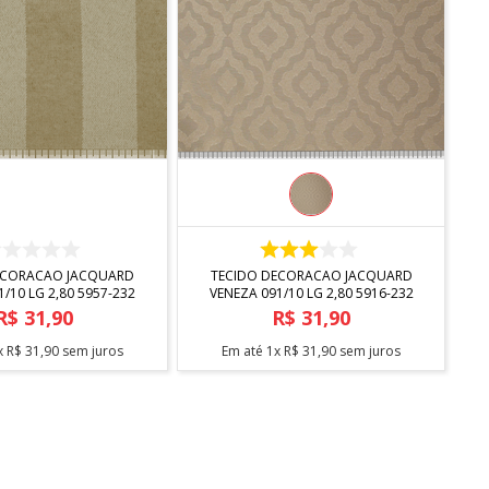
COMPRAR
COMPRAR
ECORACAO JACQUARD
TECIDO DECORACAO JACQUARD
/10 LG 2,80 5957-232
VENEZA 091/10 LG 2,80 5916-232
R$
31
,
90
R$
31
,
90
x
R$
31
,
90
sem juros
Em até
1
x
R$
31
,
90
sem juros
CERTIFICADO