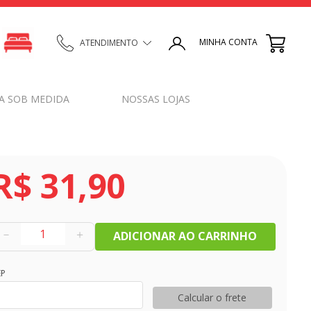
MINHA CONTA
ATENDIMENTO
A SOB MEDIDA
NOSSAS LOJAS
R$
31
,
90
－
＋
ADICIONAR AO CARRINHO
EP
Calcular o frete