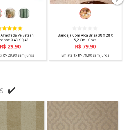
COMPRAR
COMPRAR
ndard Com Sapateira -
Escorredor Desmontavel Master
Arthi
Cromado Blac C/bandeja Bica -
Arthi
R$
138
,
90
R$
104
,
90
3
x
R$
46
,
30
sem juros
Em até
2
x
R$
52
,
45
sem juros
s ✔️