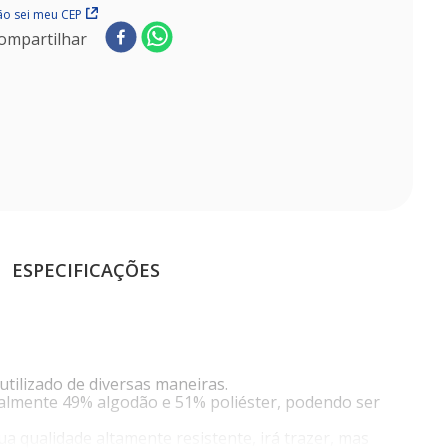
o sei meu CEP
ompartilhar
ESPECIFICAÇÕES
tilizado de diversas maneiras.
inalmente 49% algodão e 51% poliéster, podendo ser
ua qualidade altamente resistente, irá trazer, mas