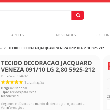
TAPETES
NOVIDADES
CORTIN
TECIDO DECORACAO JACQUARD VENEZA 091/10 LG 2,80 5925-212
sa
TECIDO DECORACAO JACQUARD
VENEZA 091/10 LG 2,80 5925-212
Referência
:
01207371
1
avaliação
Origem:
Nacional
Tipo:
Tecidos para Mesa
Marca:
Niazi
C
Elegantes e clássicos no mundo da decoração, o Jacquard ...
Ver informações