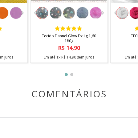
COMPRAR
Tecido Flannel Glow Est Lg 1,60
TEC
180g
R$
14
,
90
m juros
Em até
1
x
R$
14
,
90
sem juros
Em até
COMENTÁRIOS