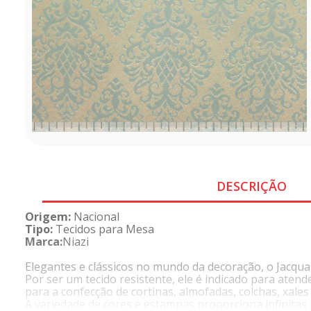
DESCRIÇÃO
Origem:
Nacional
Tipo:
Tecidos para Mesa
Marca:
Niazi
Elegantes e clássicos no mundo da decoração, o Jacqua
Por ser um tecido resistente, ele é indicado para ate
para a confecção de cortinas, almofadas, colchas, xales
A variedade de cores e estampas proporciona infinitas p