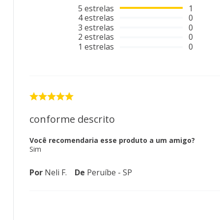
5
estrelas
1
4
estrelas
0
3
estrelas
0
2
estrelas
0
1
estrelas
0
conforme descrito
Você recomendaria esse produto a um amigo?
Sim
Por
Neli F.
De
Peruíbe - SP