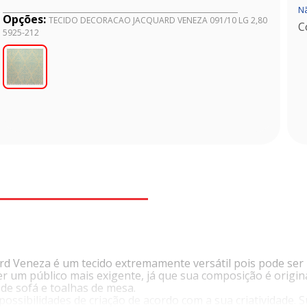
Nã
Opções:
TECIDO DECORACAO JACQUARD VENEZA 091/10 LG 2,80
C
5925-212
rd Veneza é um tecido extremamente versátil pois pode ser u
nder um público mais exigente, já que sua composição é orig
 de sofá e toalhas de mesa.
ossibilidades de criação de acordo com a sua criatividade. S