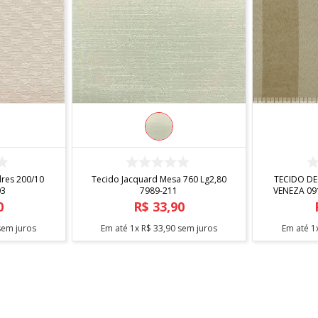
R
COMPRAR
dres 200/10
Tecido Jacquard Mesa 760 Lg2,80
TECIDO D
03
7989-211
VENEZA 091
0
R$
33
,
90
em juros
Em até
1
x
R$
33
,
90
sem juros
Em até
1
FORMAS DE PAGAMENTO
SAC