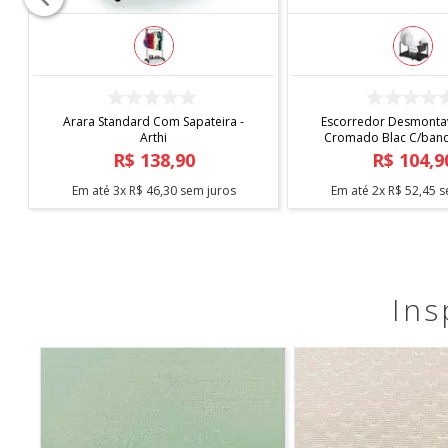
COMPRAR
COMPRAR
Capa de Cadeira Malha
Tapete Elysia 1,00
Estampada
R$
19
,
90
R$
219
,
9
Em até
1
x
R$
19
,
90
sem juros
Em até
5
x
R$
43
,
98
s
Ins