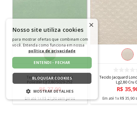
×
Nosso site utiliza cookies
para mostrar ofertas que combinam com
você. Entenda como funciona em nossa
política de privacidade
ENTENDI - FECHAR
COMPRAR
COMPRA
D
Tecido Jacquard 560 100%
Tecido Jacquard Lon
BLOQUEAR COOKIES
Poliester Lg 2,80 5029-252
Lg2,80 Cru 
R$
27
,
90
R$
35
,
9
MOSTRAR DETALHES
Em até
1
x
R$
27
,
90
sem juros
Em até
1
x
R$
35
,
90
s
ESTRITAMENTE NECESSÁRIOS
DESEMPENHO
SEGMENTAÇÃO
INSTITUCIONAL
TELEFONE 
FUNCIONALIDADE