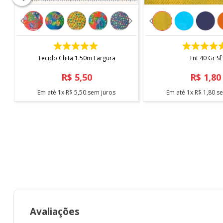
- Não usar alvejante
- Não secar em tambor
- Passar Max. 200°
- Não lavar a seco
COMPRAR
COMPRAR
Tecido Chita 1.50m Largura
Tnt 40 Gr Sf
* Imagens meramente ilustrativas.
R$
5
,
50
R$
1
,
80
Em até
1
x
R$
5
,
50
sem juros
Em até
1
x
R$
1
,
80
se
Avaliações