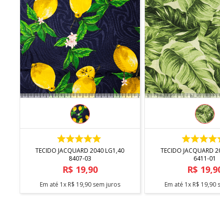
COMPRAR
COMPRA
TECIDO JACQUARD 2040 LG1,40
TECIDO JACQUARD 2040 LG1,40
8407-03
6411-01
R$
19
,
90
R$
19
,
9
Em até
1
x
R$
19
,
90
sem juros
Em até
1
x
R$
19
,
90
s