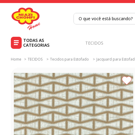
O que você está buscando?
TERMOS MAIS BUSCADOS
1
º
tricoline
TECIDOS
2
º
tapete
TECIDOS
Tecidos para Estofado
Jacquard para Estofa
3
º
cortina
4
º
tecido percal
5
º
tapetes
6
º
tecido tricoline
7
º
percal
8
º
tricoline digital
9
º
tecido oxford
10
º
toalha mesa