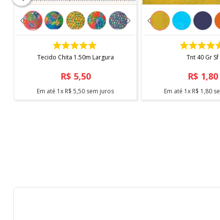
COMPRAR
COMPRAR
Tecido Chita 1.50m Largura
Tnt 40 Gr Sf
R$
5
,
50
R$
1
,
80
Em até
1
x
R$
5
,
50
sem juros
Em até
1
x
R$
1
,
80
se