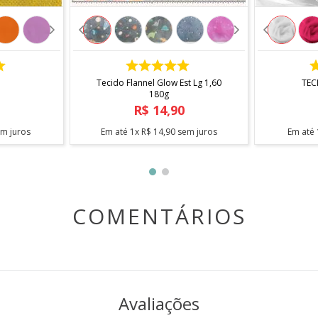
COMPRAR
Tecido Flannel Glow Est Lg 1,60
TEC
180g
R$
14
,
90
m juros
Em até
1
x
R$
14
,
90
sem juros
Em até
COMENTÁRIOS
Avaliações