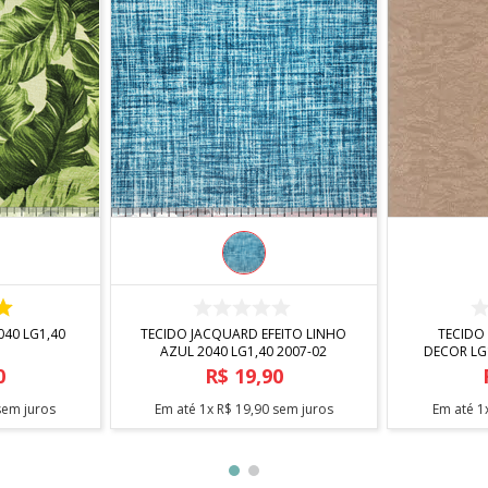
R
COMPRAR
TECIDO JACQUARD EFEITO LINHO
TECIDO
AZUL 2040 LG1,40 2007-02
DECOR LG
0
R$
19
,
90
em juros
Em até
1
x
R$
19
,
90
sem juros
Em até
1