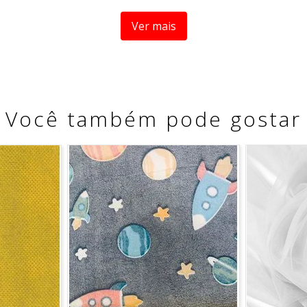
Ver mais
os para limpeza (alcalinos ou clorados) - Não utilizar agen
cie do tecido através de aspiração ou utilizando esponjas e/
a remoção - Não submeter o tecido a lavagens drásticas - Não
lizada A durabilidade deste Tecido está associada às formas
do.
a medida se refere a um metro de comprimento pela largura 
Você também pode gostar