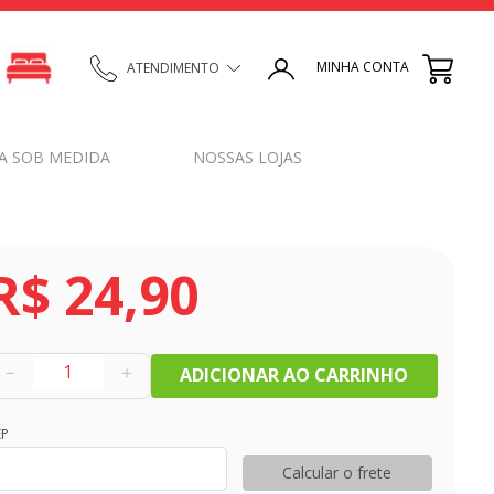
MINHA CONTA
ATENDIMENTO
A SOB MEDIDA
NOSSAS LOJAS
R$
24
,
90
－
＋
ADICIONAR AO CARRINHO
EP
Calcular o frete