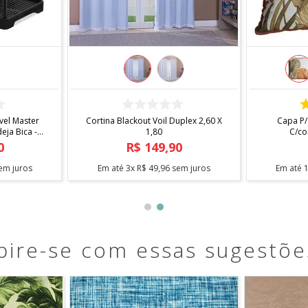
COMPRAR
el Master
Cortina Blackout Voil Duplex 2,60 X
Capa P/
ja Bica -
1,80
C/co
0
R$
149
,
90
em juros
Em até
3
x
R$
49
,
96
sem juros
Em até
pire-se com essas sugestõe