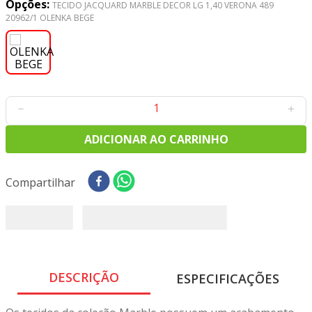
Opções:
8
º
tricoline digital
TECIDO JACQUARD MARBLE DECOR LG 1,40 VERONA 489
20962/1 OLENKA BEGE
9
º
tecido oxford
10
º
tapete sisal
－
＋
ADICIONAR AO CARRINHO
Compartilhar
DESCRIÇÃO
ESPECIFICAÇÕES