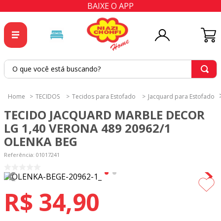
BAIXE O APP
O que você está buscando?
TERMOS MAIS BUSCADOS
TECIDOS
Tecidos para Estofado
Jacquard para Estofado
1
º
tricoline
TECIDO JACQUARD MARBLE DECOR
2
º
tapete
LG 1,40 VERONA 489 20962/1
OLENKA BEG
3
º
cortina
Referência
4
º
tecido percal
:
01017241
5
º
tapetes
6
º
percal
R$
34
,
90
7
º
tecido tricoline