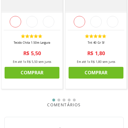
Informações Adicionais:
Vendido a cada 1 metro onde a medida se refere a um
metro de comprimento pela largura do tecido. Caso
sejam solicitados 2 metros, será enviada metragem
corrida, sem cortes.
Para pedidos acima de 15 metros, é possível que haja
fracionamento do corte.
Tecido Chita 1.50m Largura
Tnt 40 Gr Sf
*Imagem meramente ilustrativa.
R$
5
,
50
R$
1
,
80
Em até
1
x
R$
5
,
50
sem juros
Em até
1
x
R$
1
,
80
sem juros
COMPRAR
COMPRAR
COMENTÁRIOS