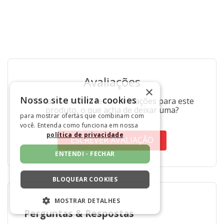
Avaliações
×
Nosso site utiliza cookies
Ainda não foram feitas avaliações para este
produto, o que acha de deixar uma?
para mostrar ofertas que combinam com
você. Entenda como funciona em nossa
política de privacidade
ESCREVER AVALIAÇÃO
ENTENDI - FECHAR
BLOQUEAR COOKIES
MOSTRAR DETALHES
Perguntas
&
Respostas
ESTRITAMENTE NECESSÁRIOS