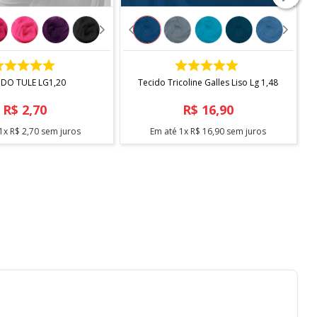
COMPRAR
COMPRAR
IDO TULE LG1,20
Tecido Tricoline Galles Liso Lg 1,48
R$
2
,
70
R$
16
,
90
1
x
R$
2
,
70
sem juros
Em até
1
x
R$
16
,
90
sem juros