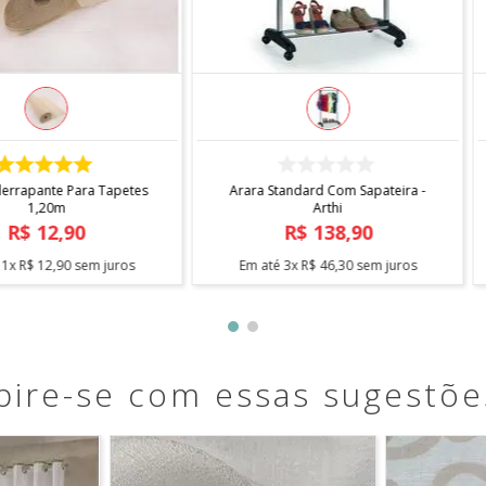
COMPRAR
 X 1,40
Fita Antiderrapante Para Tapetes
Arara Sta
1,20m
0
R$
12
,
90
em juros
Em até
1
x
R$
12
,
90
sem juros
Em até
pire-se com essas sugestõe