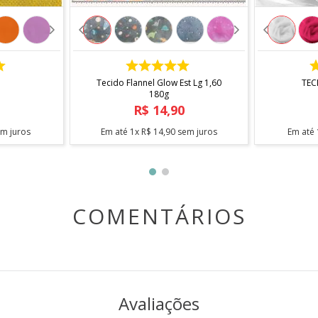
COMPRAR
Tecido Flannel Glow Est Lg 1,60
TEC
180g
R$
14
,
90
m juros
Em até
1
x
R$
14
,
90
sem juros
Em até
COMENTÁRIOS
Avaliações