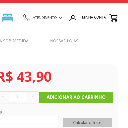
MINHA CONTA
ATENDIMENTO
A SOB MEDIDA
NOSSAS LOJAS
R$
43
,
90
－
＋
ADICIONAR AO CARRINHO
EP
Calcular o frete