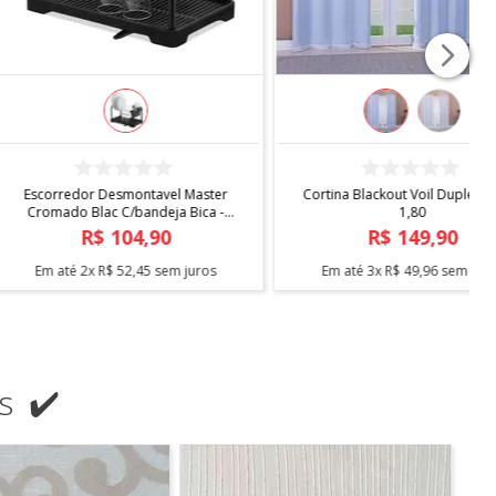
COMPRAR
COMPRAR
ndard Com Sapateira -
Escorredor Desmontavel Master
Arthi
Cromado Blac C/bandeja Bica -
Arthi
R$
138
,
90
R$
104
,
90
3
x
R$
46
,
30
sem juros
Em até
2
x
R$
52
,
45
sem juros
s ✔️