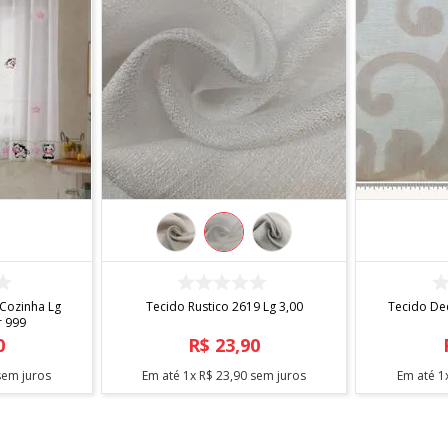
R
COMPRAR
Cozinha Lg
Tecido Rustico 2619 Lg 3,00
Tecido De
r 999
0
R$
23
,
90
em juros
Em até
1
x
R$
23
,
90
sem juros
Em até
1