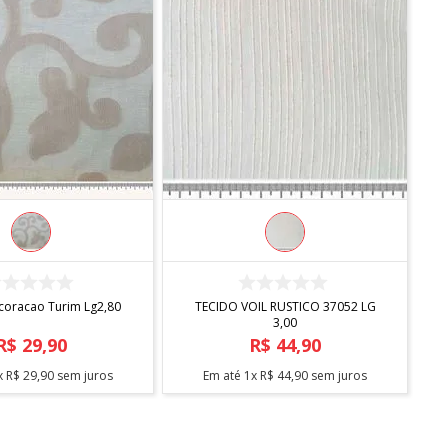
COMPRAR
COMPRAR
coracao Turim Lg2,80
TECIDO VOIL RUSTICO 37052 LG
3,00
R$
29
,
90
R$
44
,
90
x
R$
29
,
90
sem juros
Em até
1
x
R$
44
,
90
sem juros