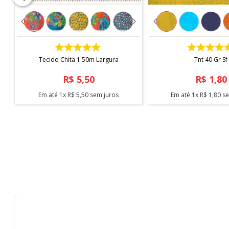
COMPRAR
COMPRAR
Tecido Chita 1.50m Largura
Tnt 40 Gr Sf
R$
5
,
50
R$
1
,
80
Em até
1
x
R$
5
,
50
sem juros
Em até
1
x
R$
1
,
80
se