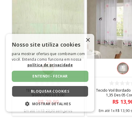
×
Nosso site utiliza cookies
para mostrar ofertas que combinam com
você. Entenda como funciona em nossa
política de privacidade
ENTENDI - FECHAR
COMPRAR
COMPRA
A
TECIDO DECORACAO VOIL
Tecido Voil Bordado 
BLOQUEAR COOKIES
SHANTUNG LG 3,00
1,35 Des 05 Co
R$
29
,
90
R$
13
,
9
MOSTRAR DETALHES
Em até
1
x
R$
29
,
90
sem juros
Em até
1
x
R$
13
,
90
s
ESTRITAMENTE NECESSÁRIOS
DESEMPENHO