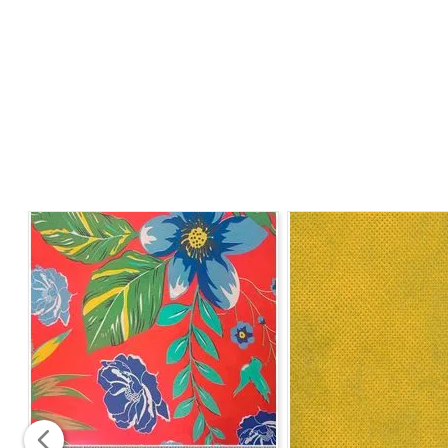
Gramatura:
630 g/ml
Composição:
95% Poliéster + 5% Linho
Instrução de Lavagem:
- Lavagem a mão
- Temperatura máxima de lavagem 40°C
- Passar ferro na temperatura máxima 110°C
- Não alvejar
- Não limpar a seco
- Não secar em tambor.
Informações Adicionais:
Vendido a cada 1 metro onde 
metragem corrida, sem cortes.
Para pedidos acima de 15 metros, é possível que haja 
*Imagem meramente ilustrativa*