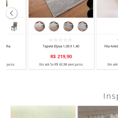
COMPRAR
COMPRAR
Capa de Cadeira Malha
Tapete Elysia 1,00
Estampada
R$
19
,
90
R$
219
,
9
Em até
1
x
R$
19
,
90
sem juros
Em até
5
x
R$
43
,
98
s
Ins