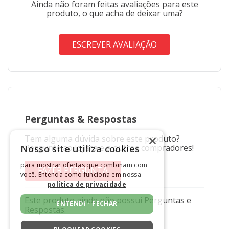
Ainda não foram feitas avaliações para este
produto, o que acha de deixar uma?
ESCREVER AVALIAÇÃO
Perguntas
&
Respostas
×
Tem alguma dúvida sobre este produto?
Pergunte ao lojista e a outros compradores!
Nosso site utiliza cookies
para mostrar ofertas que combinam com
FAZER PERGUNTA
você. Entenda como funciona em nossa
política de privacidade
Este produto ainda não possui Perguntas e
ENTENDI - FECHAR
Respostas.