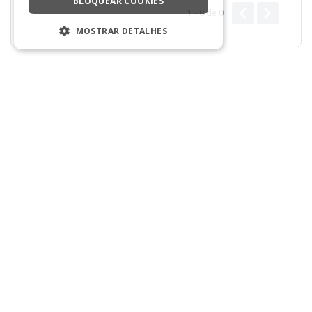
BLOQUEAR COOKIES
1 - 0
de
0
MOSTRAR DETALHES
ESTRITAMENTE NECESSÁRIOS
DESEMPENHO
Lançamentos imperdíveis
SEGMENTAÇÃO
FUNCIONALIDADE
NÃO CLASSIFICADO
Estritamente necessários
Desempenho
Segmentação
Funcionalidade
Não classificado
Strictly necessary cookies allow core
website functionality such as user login and
account management. The website cannot