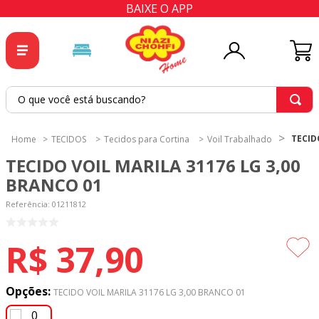
BAIXE O APP
O que você está buscando?
TERMOS MAIS BUSCADOS
TECID
TECIDOS
Tecidos para Cortina
Voil Trabalhado
1
º
tricoline
TECIDO VOIL MARILA 31176 LG 3,00
2
º
tapete
BRANCO 01
3
º
cortina
Referência
:
01211812
4
º
tapetes
R$
37
,
90
5
º
tecido percal
6
º
tecido tricoline
Opções:
TECIDO VOIL MARILA 31176 LG 3,00 BRANCO 01
7
º
percal