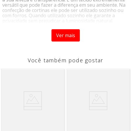
versátil que pode fazer a diferença em seu ambiente. Na
confecção de cortinas ele pode ser utilizado sozinho ou
com forros. Quando utilizado sozinho ele garante a
privacidade sem prejudicar a luminosidade natural.
Instruções de Lavagem:
Ver mais
- Temperatura máxima de lavagem 40°C
- Passar ferro na temperatura máxima 110°C
- Não alvejar
- Não limpar a seco
- Não secar em tambor
Você também pode gostar
Composição
: 100% Poliéster
Gramatura
: 267 g/metro linear
Largura
: 3,00m
Informações Adicionais:
Vendido a cada 1,00 MT onde a medida se refere a um
metro de comprimento pela largura do tecido. Caso seja
solicitado 2 metros, será enviado metragem corrida, sem
cortes.
Para pedidos acima de 15 metros, é possível que haja
fracionamento do corte.
*Imagem meramente ilustrativa*