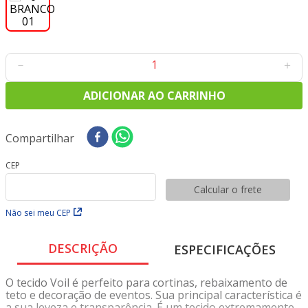
8
º
tecido oxford
9
º
tecidos
10
º
toalha mesa
－
＋
ADICIONAR AO CARRINHO
Compartilhar
CEP
Calcular o frete
Não sei meu CEP
DESCRIÇÃO
ESPECIFICAÇÕES
O tecido Voil é perfeito para cortinas, rebaixamento de
teto e decoração de eventos. Sua principal característica é
a sua leveza e transparência. É um tecido extremamente