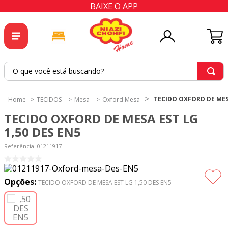
BAIXE O APP
O que você está buscando?
TERMOS MAIS BUSCADOS
TECIDO OXFORD DE MESA
TECIDOS
Mesa
Oxford Mesa
1
º
tricoline
TECIDO OXFORD DE MESA EST LG
2
º
tapete
1,50 DES EN5
3
º
cortina
Referência
:
01211917
4
º
tecido percal
5
º
tapetes
Opções:
TECIDO OXFORD DE MESA EST LG 1,50 DES EN5
6
º
percal
7
º
tecido tricoline