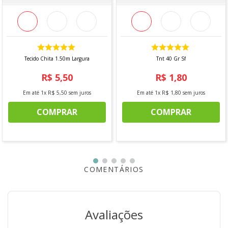
-Temperatura máxima do ferro 150°C
-Não limpar a seco
Observação
: Vendido a cada 1,00 MT onde a medida se
refere a um metro de comprimento pela largura do
tecido. Caso seja solicitado 2 mts, será enviado metragem
Tecido Chita 1.50m Largura
Tnt 40 Gr Sf
corrida, sem cortes. Para pedidos acima de 15 metros, é
possível que haja fracionamento do corte*
R$
5
,
50
R$
1
,
80
Em até
1
x
R$
5
,
50
sem juros
Em até
1
x
R$
1
,
80
sem juros
COMPRAR
COMPRAR
COMENTÁRIOS
Avaliações