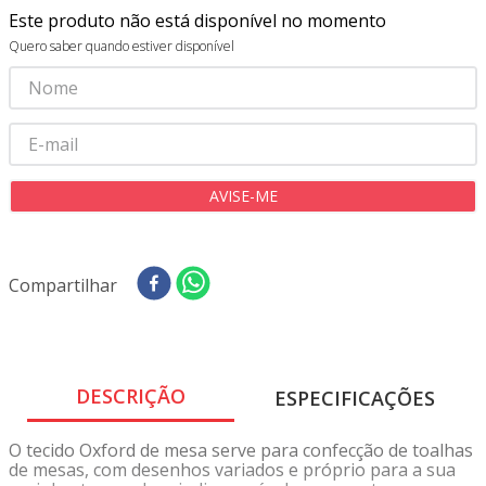
8
º
tricoline digital
Este produto não está disponível no momento
9
º
tecido oxford
Quero saber quando estiver disponível
10
º
tapete sisal
Compartilhar
DESCRIÇÃO
ESPECIFICAÇÕES
O tecido Oxford de mesa serve para confecção de toalhas
de mesas, com desenhos variados e próprio para a sua