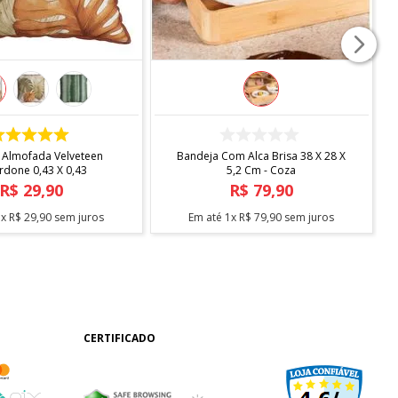
COMPRAR
COMPRAR
 Almofada Velveteen
Bandeja Com Alca Brisa 38 X 28 X
rdone 0,43 X 0,43
5,2 Cm - Coza
R$
29
,
90
R$
79
,
90
1
x
R$
29
,
90
sem juros
Em até
1
x
R$
79
,
90
sem juros
CERTIFICADO