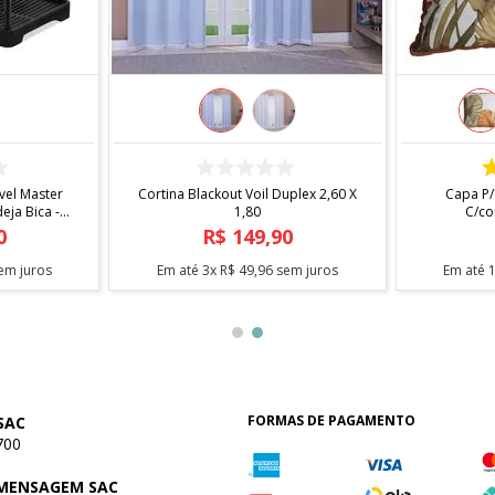
COMPRAR
el Master
Cortina Blackout Voil Duplex 2,60 X
Capa P/
ja Bica -
1,80
C/co
0
R$
149
,
90
em juros
Em até
3
x
R$
49
,
96
sem juros
Em até
FORMAS DE PAGAMENTO
SAC
700
 MENSAGEM SAC