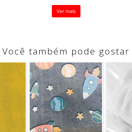
Ver mais
Você também pode gostar
 refere a um metro de comprimento pela largura do tecido. 
é possível que haja fracionamento do corte*