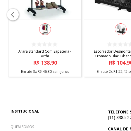
COMPRAR
COMPRAR
Arara Standard Com Sapateira -
Escorredor Desmontav
Arthi
Cromado Blac C/bande
Arthi
R$
138
,
90
R$
104
,
9
Em até
3
x
R$
46
,
30
sem juros
Em até
2
x
R$
52
,
45
s
INSTITUCIONAL
TELEFONE 
(11) 3385-2
QUEM SOMOS
CANAL DE