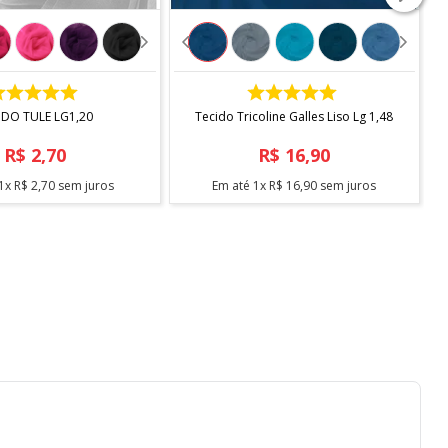
COMPRAR
COMPRAR
IDO TULE LG1,20
Tecido Tricoline Galles Liso Lg 1,48
R$
2
,
70
R$
16
,
90
1
x
R$
2
,
70
sem juros
Em até
1
x
R$
16
,
90
sem juros