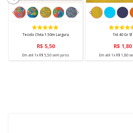
COMPRAR
COMPRAR
Tecido Chita 1.50m Largura
Tnt 40 Gr Sf
R$
5
,
50
R$
1
,
80
Em até
1
x
R$
5
,
50
sem juros
Em até
1
x
R$
1
,
80
se