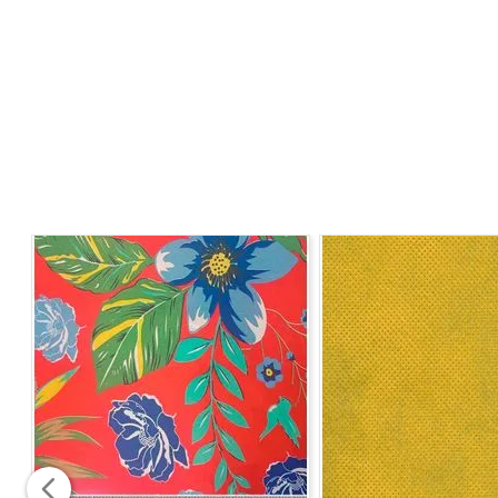
Composição:
100% Poliester
Gramatura
: 180 g/ml
Largura
: 1,50
Instrução de Lavagem:
-Lavagem até 40°C Processo Normal
-Não utilizar alvejante ou clareador
-Utilizar temperatura mínima
-Temperatura máxima do ferro 150°C
-Não limpar a seco
Observação
: Vendido a cada 1,00 MT onde a medida se
corrida, sem cortes. Para pedidos acima de 15 metros, 