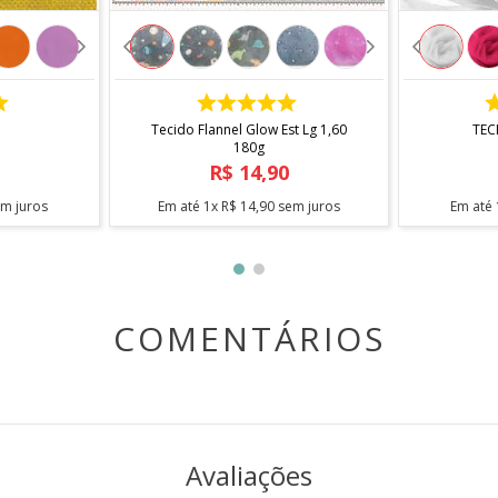
COMPRAR
Tecido Flannel Glow Est Lg 1,60
TEC
180g
R$
14
,
90
m juros
Em até
1
x
R$
14
,
90
sem juros
Em até
COMENTÁRIOS
Avaliações