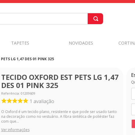
TAPETES
NOVIDADES
CORTIN
ETS LG 1,47 DES 01 PINK 325
E
TECIDO OXFORD EST PETS LG 1,47
Qu
DES 01 PINK 325
Referência
:
01209609
1
avaliação
O Oxford é um tecido plano, resistente e que pode ser usado tanto
na decoração como no vestuário. A fibra sintética de poliéster faz
com que...
Ver informações