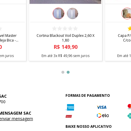
COMPRAR
el Master
Cortina Blackout Voil Duplex 2,60 X
Capa P/
ja Bica -
1,80
C/co
0
R$
149
,
90
em juros
Em até
3
x
R$
49
,
96
sem juros
Em até
FORMAS DE PAGAMENTO
SAC
700
 MENSAGEM SAC
 enviar mensagem
BAIXE NOSSO APLICATIVO