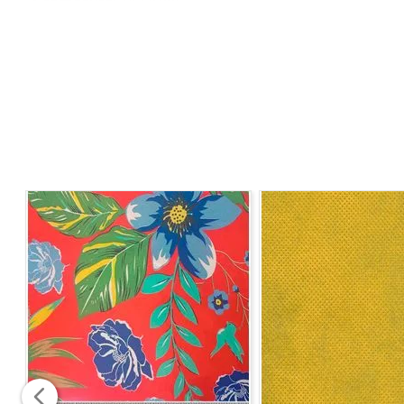
Gramatura
: 187 g/ml
Largura
: 1,47
Instrução de Lavagem:
- Lavagem até 30°C Processo Normal
- Não utilizar alvejante ou clareador
- Temperatura máxima do ferro 110°C
- Não limpar a seco
Observação
: Vendido a cada 1,00 MT onde a medida se
corrida, sem cortes. Para pedidos acima de 15 metros, 