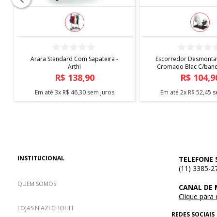
COMPRAR
COMPRAR
Arara Standard Com Sapateira -
Escorredor Desmontav
Arthi
Cromado Blac C/bande
Arthi
R$
138
,
90
R$
104
,
9
Em até
3
x
R$
46
,
30
sem juros
Em até
2
x
R$
52
,
45
s
INSTITUCIONAL
TELEFONE 
(11) 3385-2
QUEM SOMOS
CANAL DE
Clique para
LOJAS NIAZI CHOHFI
REDES SOCIAIS