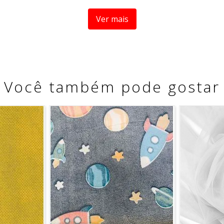
Ver mais
Você também pode gostar
 refere a um metro de comprimento pela largura do tecido. 
é possível que haja fracionamento do corte*