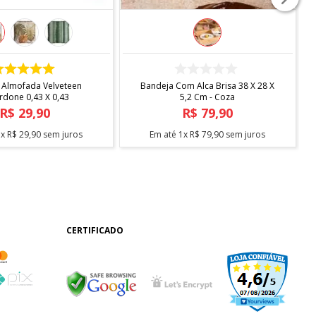
COMPRAR
COMPRAR
 Almofada Velveteen
Bandeja Com Alca Brisa 38 X 28 X
rdone 0,43 X 0,43
5,2 Cm - Coza
R$
29
,
90
R$
79
,
90
1
x
R$
29
,
90
sem juros
Em até
1
x
R$
79
,
90
sem juros
CERTIFICADO