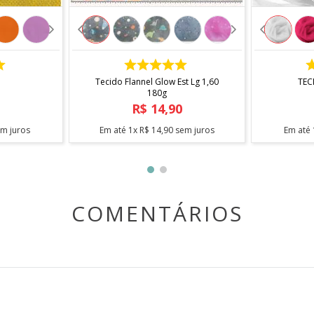
COMPRAR
Tecido Flannel Glow Est Lg 1,60
TEC
180g
R$
14
,
90
m juros
Em até
1
x
R$
14
,
90
sem juros
Em até
COMENTÁRIOS