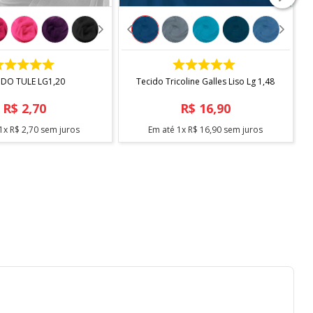
COMPRAR
COMPRAR
IDO TULE LG1,20
Tecido Tricoline Galles Liso Lg 1,48
R$
2
,
70
R$
16
,
90
1
x
R$
2
,
70
sem juros
Em até
1
x
R$
16
,
90
sem juros