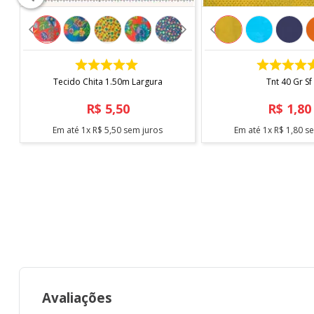
COMPRAR
COMPRAR
Tecido Chita 1.50m Largura
Tnt 40 Gr Sf
R$
5
,
50
R$
1
,
80
Em até
1
x
R$
5
,
50
sem juros
Em até
1
x
R$
1
,
80
se
Avaliações