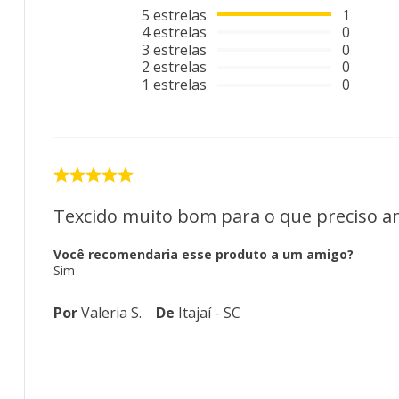
5
estrelas
1
4
estrelas
0
3
estrelas
0
2
estrelas
0
1
estrelas
0
Texcido muito bom para o que preciso a
Você recomendaria esse produto a um amigo?
Sim
Por
Valeria S.
De
Itajaí - SC