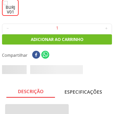
8
º
tricoline digital
9
º
tecido oxford
10
º
toalha mesa
－
＋
ADICIONAR AO CARRINHO
1 disponível
Compartilhar
DESCRIÇÃO
ESPECIFICAÇÕES