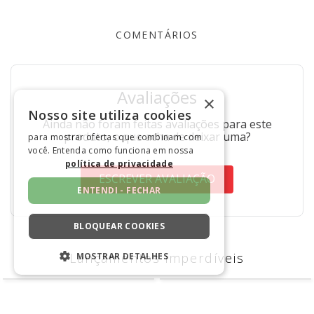
COMENTÁRIOS
Avaliações
×
Nosso site utiliza cookies
Ainda não foram feitas avaliações para este
produto, o que acha de deixar uma?
para mostrar ofertas que combinam com
você. Entenda como funciona em nossa
política de privacidade
ESCREVER AVALIAÇÃO
ENTENDI - FECHAR
BLOQUEAR COOKIES
MOSTRAR DETALHES
Perguntas
&
Respostas
ESTRITAMENTE NECESSÁRIOS
Tem alguma dúvida sobre este produto?
DESEMPENHO