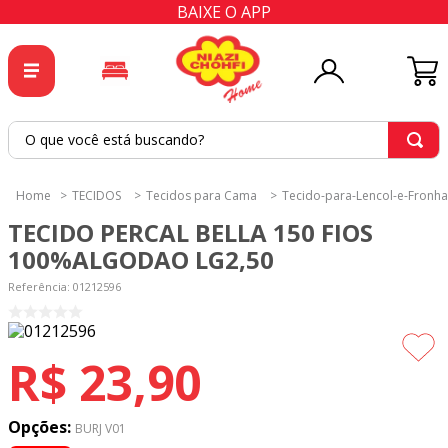
BAIXE O APP
O que você está buscando?
TERMOS MAIS BUSCADOS
TECIDOS
Tecidos para Cama
Tecido-para-Lencol-e-Fronha
1
º
tricoline
TECIDO PERCAL BELLA 150 FIOS
2
º
tapete
100%ALGODAO LG2,50
3
º
cortina
Referência
:
01212596
4
º
tecido percal
5
º
tapetes
R$
23
,
90
6
º
tecido tricoline
7
º
percal
Opções:
BURJ V01