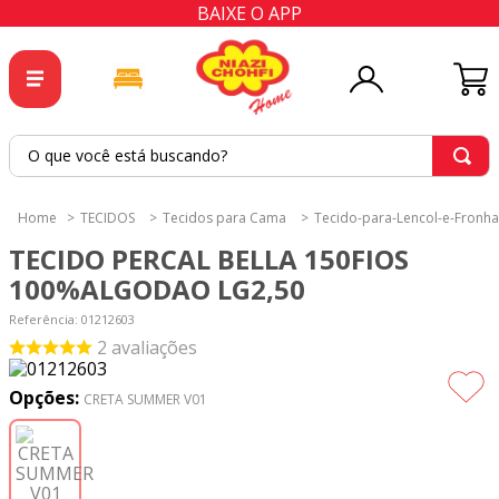
BAIXE O APP
O que você está buscando?
TERMOS MAIS BUSCADOS
TECIDOS
Tecidos para Cama
Tecido-para-Lencol-e-Fronha
1
º
tricoline
TECIDO PERCAL BELLA 150FIOS
2
º
tapete
100%ALGODAO LG2,50
3
º
cortina
Referência
:
01212603
2
avaliações
4
º
tecido percal
5
º
tapetes
Opções:
CRETA SUMMER V01
6
º
tecido tricoline
7
º
percal