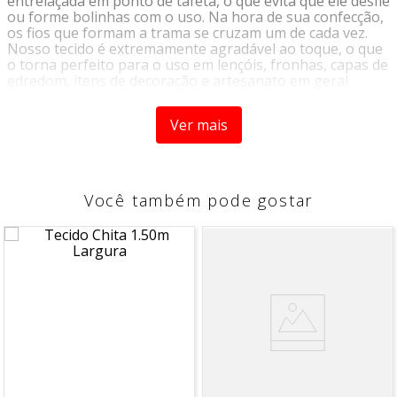
entrelaçada em ponto de tafetá, o que evita que ele desfie
ou forme bolinhas com o uso. Na hora de sua confecção,
os fios que formam a trama se cruzam um de cada vez.
Nosso tecido é extremamente agradável ao toque, o que
o torna perfeito para o uso em lençóis, fronhas, capas de
edredom, itens de decoração e artesanato em geral.
Dados Técnicos:
Ver mais
Composição
: 100% Algodão
Gramatura
: 122g/m2
Largura
:2,50
Você também pode gostar
Instrução de Lavagem:
Temperatura máxima da água 40°C
Não alvejar
Secagem em tambor em baixa temperatura
Lavagem á seco com percloretileno
Passar á ferro até 110°C
Secagem á sombra