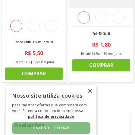
Origem:
Nacional
Informações Adicionais:
Vendido a cada 1,00 MT onde a medida se refere a um
metro de comprimento pela largura do tecido. Caso seja
Tnt 40 Gr Sf
solicitado 2 mts, será enviado metragem corrida, sem
cortes.
Tecido Chita 1.50m Largura
R$
1
,
80
Para pedidos acima de 15 metros, é possível que haja
R$
5
,
50
fracionamento do corte.
Em até
1
x
R$
1
,
80
sem juros
Em até
1
x
R$
5
,
50
sem juros
COMPRAR
COMPRAR
×
Nosso site utiliza cookies
COMENTÁRIOS
para mostrar ofertas que combinam com
você. Entenda como funciona em nossa
política de privacidade
ENTENDI - FECHAR
Avaliações