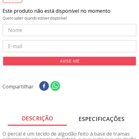
8
º
tricoline digital
Este produto não está disponível no momento
9
º
tecido oxford
Quero saber quando estiver disponível
10
º
toalha mesa
Compartilhar
DESCRIÇÃO
ESPECIFICAÇÕES
O percal é um tecido de algodão feito à base de tramas