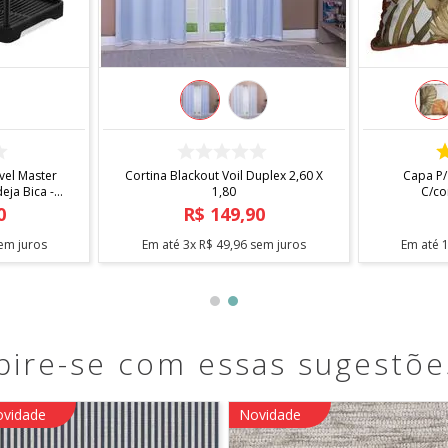
COMPRAR
 X 1,40
Fita Antiderrapante Para Tapetes
Arara Sta
1,20m
0
R$
12
,
90
em juros
Em até
1
x
R$
12
,
90
sem juros
Em até
pire-se com essas sugestõe
vidade
Novidade