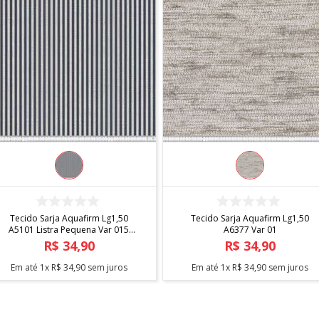
COMPRAR
COMPRAR
Tecido Sarja Aquafirm Lg1,50
Tecido Sarja Aquafirm Lg1,50
A5101 Listra Pequena Var 015
A6377 Var 01
Grafite
R$
34
,
90
R$
34
,
90
Em até
1
x
R$
34
,
90
sem juros
Em até
1
x
R$
34
,
90
sem juros