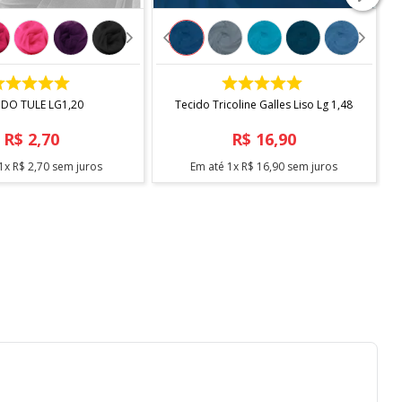
COMPRAR
COMPRAR
IDO TULE LG1,20
Tecido Tricoline Galles Liso Lg 1,48
R$
2
,
70
R$
16
,
90
1
x
R$
2
,
70
sem juros
Em até
1
x
R$
16
,
90
sem juros