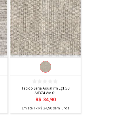
COMPRAR
Tecido Sarja Aquafirm Lg1,50
A6374 Var 01
R$
34
,
90
Em até
1
x
R$
34
,
90
sem juros