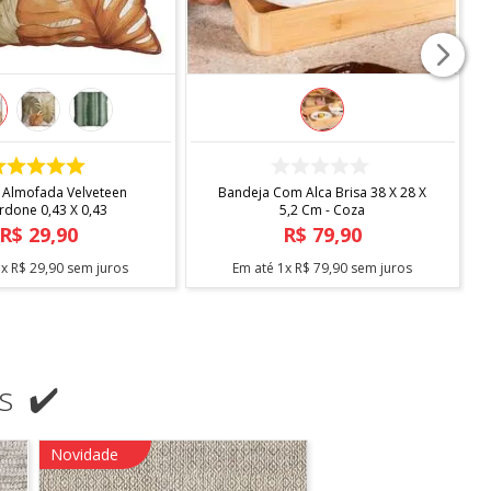
COMPRAR
COMPRAR
ndard Com Sapateira -
Escorredor Desmontavel Master
Arthi
Cromado Blac C/bandeja Bica -
Arthi
R$
138
,
90
R$
104
,
90
3
x
R$
46
,
30
sem juros
Em até
2
x
R$
52
,
45
sem juros
s ✔️
Novidade