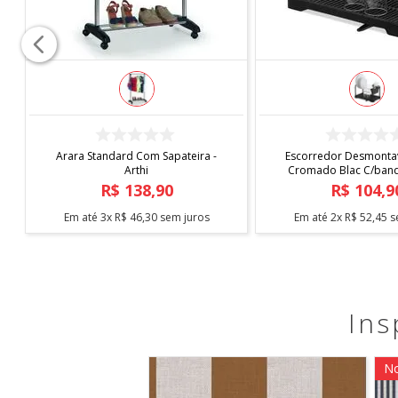
COMPRAR
COMPRAR
Capa de Cadeira Malha
Tapete Elysia 1,00
Estampada
R$
19
,
90
R$
219
,
9
Em até
1
x
R$
19
,
90
sem juros
Em até
5
x
R$
43
,
98
s
Ins
No