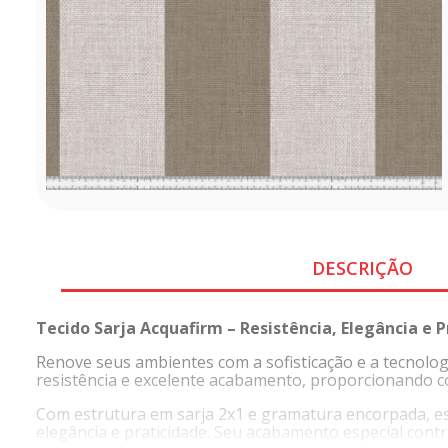
DESCRIÇÃO
Tecido Sarja Acquafirm – Resistência, Elegância e 
Renove seus ambientes com a sofisticação e a tecnologi
resistência e excelente acabamento, proporcionando co
Com estrutura em sarja 2x1 e gramatura encorpada, est
elegância e praticidade. Seu acabamento especial contr