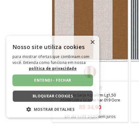
×
Nosso site utiliza cookies
para mostrar ofertas que combinam com
você. Entenda como funciona em nossa
política de privacidade
ENTENDI - FECHAR
COMPRAR
Tecido Sarja Aquafirm Lg1,50
BLOQUEAR COOKIES
A5099 Listra Grande Var 019 Ocre
R$
34
,
90
MOSTRAR DETALHES
Em até
1
x
R$
34
,
90
sem juros
ESTRITAMENTE NECESSÁRIOS
DESEMPENHO