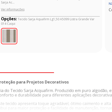
Sarja Ac...
Nã
C
Ver informações
Opções:
Tecido Sarja Aquafirm Lg1,50 A5099 Listra Grande Var
014 Caqui
Proteção para Projetos Decorativos
a do Tecido Sarja Acquafirm. Produzido em puro algodão, ele
nforto e durabilidade para diferentes aplicações decorativa
e tecido apresenta toque agradável, ótimo caimento e alta 
ibui para maior proteção e facilidade de manutenção, tornan