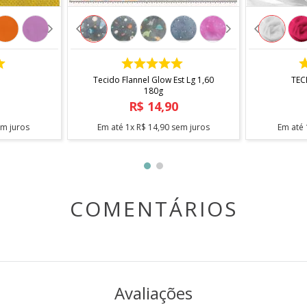
COMPRAR
Tecido Flannel Glow Est Lg 1,60
TEC
180g
R$
14
,
90
m juros
Em até
1
x
R$
14
,
90
sem juros
Em até
normal
ro
tura máximo 60C
COMENTÁRIOS
ento x 1,50 metro de largura
ragem contínua, sem cortes
fracionamento
rme lote ou configuração da tela
Avaliações