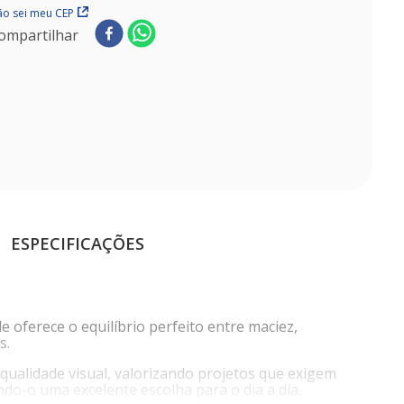
o sei meu CEP
ompartilhar
ESPECIFICAÇÕES
 oferece o equilíbrio perfeito entre maciez,
s.
qualidade visual, valorizando projetos que exigem
do-o uma excelente escolha para o dia a dia.