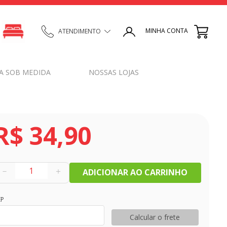
MINHA CONTA
ATENDIMENTO
A SOB MEDIDA
NOSSAS LOJAS
R$
34
,
90
－
＋
ADICIONAR AO CARRINHO
EP
Calcular o frete