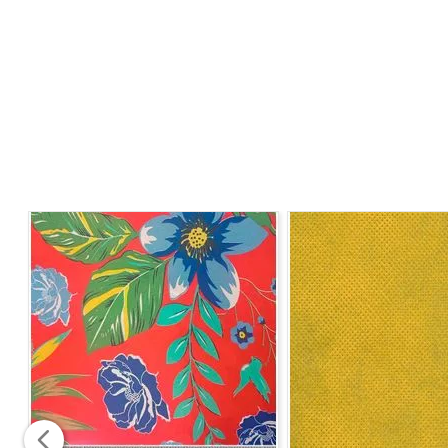
Ideal para transformar ambientes, o Sarja Acquafirm c
detalhe.
Por que escolher este tecido
Produzido em 100% algodão
Toque macio e confortável
Estrutura resistente e durável
Acabamento sofisticado e de alta qualidade
Excelente caimento para projetos decorativos
Fácil manutenção e conservação
Indicações de uso
Perfeito para confecção de:
Revestimento de sofás
Poltronas
Cabeceiras
Capas para estofados
Almofadas decorativas
Cortinas leves
Forros e peças de decoração em geral
Composição