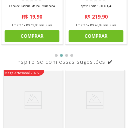
Capa de Cadeira Malha Estampada
Tapete Elysia 1,00 X 1,40
R$
19
,
90
R$
219
,
90
Em até
1
x
R$
19
,
90
sem juros
Em até
5
x
R$
43
,
98
sem juros
COMPRAR
COMPRAR
Inspire-se com essas sugestões ✔️
Novidade
Mega Artesanal 2026