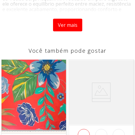
ele oferece o equilíbrio perfeito entre maciez, resistência
e excelente acabamento, proporcionando conforto e
durabilidade para diferentes aplicações decorativas.
Com estrutura em sarja 2x1 e gramatura encorpada, este
Ver mais
tecido apresenta toque agradável, ótimo caimento e alta
qualidade visual, valorizando projetos que exigem
elegância e praticidade. Seu acabamento especial
contribui para maior proteção e facilidade de
Você também pode gostar
manutenção, tornando-o uma excelente escolha para o
dia a dia.
Ideal para transformar ambientes, o Sarja Acquafirm
combina cores vivas, desenho refinado e a qualidade do
algodão, garantindo beleza e funcionalidade em cada
detalhe.
Por que escolher este tecido
Produzido em 100% algodão
Toque macio e confortável
Estrutura resistente e durável
Acabamento sofisticado e de alta qualidade
Excelente caimento para projetos decorativos
Fácil manutenção e conservação