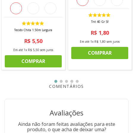
Indicações de uso
Perfeito para confecção de:
Tnt 40 Gr Sf
Revestimento de sofás
Tecido Chita 1.50m Largura
R$
1
,
80
Poltronas
Cabeceiras
R$
5
,
50
Em até
1
x
R$
1
,
80
sem juros
Capas para estofados
Almofadas decorativas
Em até
1
x
R$
5
,
50
sem juros
COMPRAR
Cortinas leves
Forros e peças de decoração em geral
COMPRAR
Composição
100% Algodão
Especificações Técnicas
COMENTÁRIOS
Produto: Sarja Acquafirm
Largura: 1,50 m
Gramatura: 297 g/ml
Estrutura da trama: Sarja 2 x 1
Avaliações
Instruções de lavagem
Ainda não foram feitas avaliações para este
produto, o que acha de deixar uma?
Lavar em temperatura máxima de 40C, processo