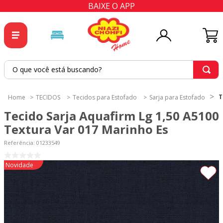
BAIXE O APP
O que você está buscando?
TERMOS MAIS BUSCADOS
T
TECIDOS
Tecidos para Estofado
Sarja para Estofado
1
º
tricoline
Tecido Sarja Aquafirm Lg 1,50 A5100
2
º
tapete
Textura Var 017 Marinho Es
3
º
cortina
Referência
:
01233549
4
º
tapetes
Novidade
5
º
tecido percal
6
º
tecido tricoline
7
º
percal