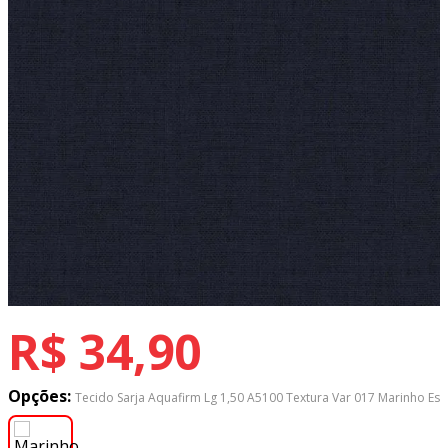
8
º
tecido oxford
9
º
tricoline digital
10
º
tecidos
R$
34
,
90
Opções:
Tecido Sarja Aquafirm Lg 1,50 A5100 Textura Var 017 Marinho Es