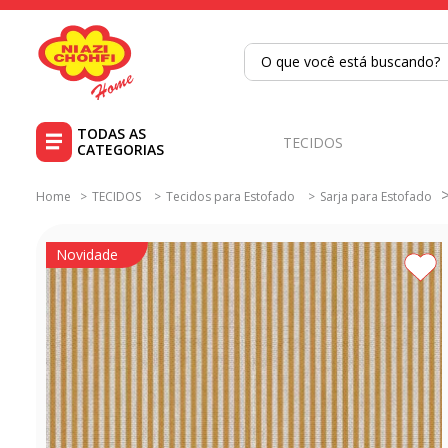
O que você está buscando?
TERMOS MAIS BUSCADOS
1
º
tricoline
TECIDOS
2
º
tapete
TECIDOS
Tecidos para Estofado
Sarja para Estofado
3
º
cortina
4
º
tapetes
Novidade
5
º
tecido percal
6
º
tecido tricoline
7
º
percal
8
º
tricoline digital
9
º
tecido oxford
10
º
toalha mesa