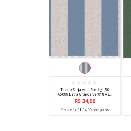
COMPRAR
Tecido Sarja Aquafirm Lg1,50
A5099 Listra Grande Var018 Azul
Cblt
R$
34
,
90
Em até
1
x
R$
34
,
90
sem juros