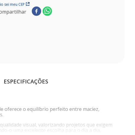
o sei meu CEP
ompartilhar
ESPECIFICAÇÕES
 oferece o equilíbrio perfeito entre maciez,
s.
qualidade visual, valorizando projetos que exigem
do-o uma excelente escolha para o dia a dia.