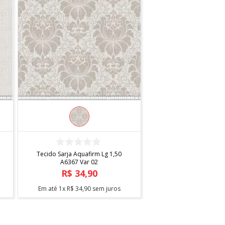
COMPRAR
Tecido Sarja Aquafirm Lg 1,50
A6367 Var 02
R$
34
,
90
Em até
1
x
R$
34
,
90
sem juros