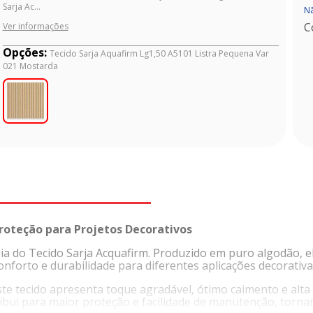
Sarja Ac...
Nã
C
Ver informações
Opções:
Tecido Sarja Aquafirm Lg1,50 A5101 Listra Pequena Var
021 Mostarda
Proteção para Projetos Decorativos
a do Tecido Sarja Acquafirm. Produzido em puro algodão, ele
nforto e durabilidade para diferentes aplicações decorativa
e tecido apresenta toque agradável, ótimo caimento e alta 
ibui para maior proteção e facilidade de manutenção, tornan