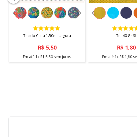
100% Algodão
Especificações Técnicas
Produto: Sarja Acquafirm
COMPRAR
COMPRAR
Largura: 1,50 m
Gramatura: 297 g/ml
Tecido Chita 1.50m Largura
Tnt 40 Gr Sf
Estrutura da trama: Sarja 2 x 1
R$
5
,
50
R$
1
,
80
Instruções de lavagem
Em até
1
x
R$
5
,
50
sem juros
Em até
1
x
R$
1
,
80
se
Lavar em temperatura máxima de 40C, processo 
Não utilizar alvejantes ou produtos à base de clo
Secagem em tambor permitida em baixa tempera
Passar ferro com temperatura máxima de 200C
Permitida limpeza a seco profissional
Informações Importantes
Venda por metro: 1 unidade = 1 metro de comprim
Pedidos acima de 1 metro serão enviados em met
Para pedidos acima de 15 metros, poderá haver 
Pode haver pequena variação de tonalidade confo
Imagens meramente ilustrativas