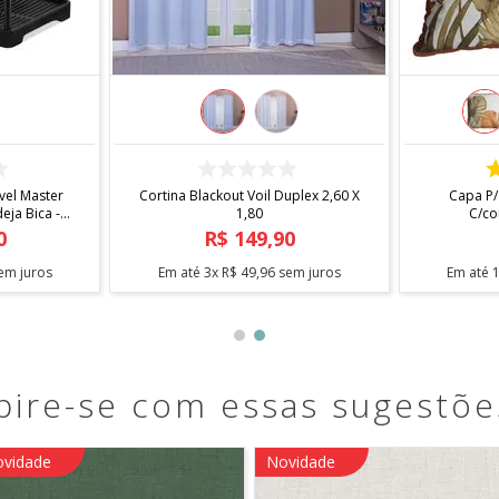
COMPRAR
el Master
Cortina Blackout Voil Duplex 2,60 X
Capa P/
ja Bica -
1,80
C/co
0
R$
149
,
90
em juros
Em até
3
x
R$
49
,
96
sem juros
Em até
pire-se com essas sugestõe
vidade
Novidade