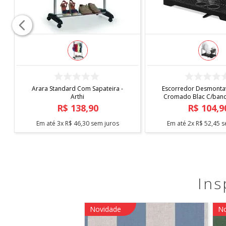
COMPRAR
COMPRAR
Arara Standard Com Sapateira -
Escorredor Desmontav
Arthi
Cromado Blac C/bande
Arthi
R$
138
,
90
R$
104
,
9
Em até
3
x
R$
46
,
30
sem juros
Em até
2
x
R$
52
,
45
s
Ins
Novidade
No