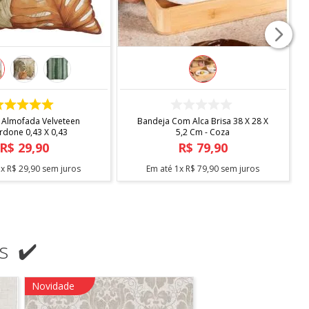
COMPRAR
COMPRAR
 Almofada Velveteen
Bandeja Com Alca Brisa 38 X 28 X
rdone 0,43 X 0,43
5,2 Cm - Coza
R$
29
,
90
R$
79
,
90
1
x
R$
29
,
90
sem juros
Em até
1
x
R$
79
,
90
sem juros
s ✔️
Novidade