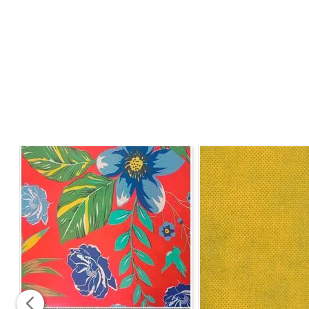
Ideal para transformar ambientes, o Sarja Acquafirm c
detalhe.
Por que escolher este tecido
Produzido em 100% algodão
Toque macio e confortável
Estrutura resistente e durável
Acabamento sofisticado e de alta qualidade
Excelente caimento para projetos decorativos
Fácil manutenção e conservação
Indicações de uso
Perfeito para confecção de:
Revestimento de sofás
Poltronas
Cabeceiras
Capas para estofados
Almofadas decorativas
Cortinas leves
Forros e peças de decoração em geral
Composição