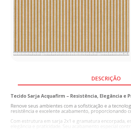
DESCRIÇÃO
Tecido Sarja Acquafirm – Resistência, Elegância e 
Renove seus ambientes com a sofisticação e a tecnologi
resistência e excelente acabamento, proporcionando co
Com estrutura em sarja 2x1 e gramatura encorpada, est
elegância e praticidade. Seu acabamento especial contr