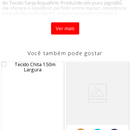
do Tecido Sarja Acquafirm. Produzido em puro algodão,
ele oferece o equilíbrio perfeito entre maciez, resistência
e excelente acabamento, proporcionando conforto e
durabilidade para diferentes aplicações decorativas.
Com estrutura em sarja 2x1 e gramatura encorpada, este
Ver mais
tecido apresenta toque agradável, ótimo caimento e alta
qualidade visual, valorizando projetos que exigem
elegância e praticidade. Seu acabamento especial
contribui para maior proteção e facilidade de
Você também pode gostar
manutenção, tornando-o uma excelente escolha para o
dia a dia.
Ideal para transformar ambientes, o Sarja Acquafirm
combina cores vivas, desenho refinado e a qualidade do
algodão, garantindo beleza e funcionalidade em cada
detalhe.
Por que escolher este tecido
Produzido em 100% algodão
Toque macio e confortável
Estrutura resistente e durável
Acabamento sofisticado e de alta qualidade
Excelente caimento para projetos decorativos