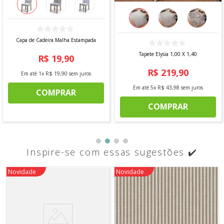
Capa de Cadeira Malha Estampada
Tapete Elysia 1,00 X 1,40
R$
19
,
90
R$
219
,
90
Em até
1
x
R$
19
,
90
sem juros
Em até
5
x
R$
43
,
98
sem juros
COMPRAR
COMPRAR
Inspire-se com essas sugestões ✔️
Novidade
Novidade