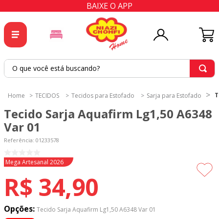
BAIXE O APP
O que você está buscando?
TERMOS MAIS BUSCADOS
T
TECIDOS
Tecidos para Estofado
Sarja para Estofado
1
º
tricoline
Tecido Sarja Aquafirm Lg1,50 A6348
2
º
tapete
Var 01
3
º
cortina
Referência
:
01233578
4
º
tecido percal
Novidade
Mega Artesanal 2026
5
º
tapetes
R$
34
,
90
6
º
percal
7
º
tecido tricoline
Opções:
Tecido Sarja Aquafirm Lg1,50 A6348 Var 01