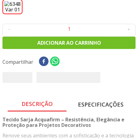
8
º
tricoline digital
9
º
tecido oxford
10
º
tapete sisal
－
＋
ADICIONAR AO CARRINHO
Compartilhar
DESCRIÇÃO
ESPECIFICAÇÕES
Tecido Sarja Acquafirm – Resistência, Elegância e
Proteção para Projetos Decorativos
Renove seus ambientes com a sofisticação e a tecnologia