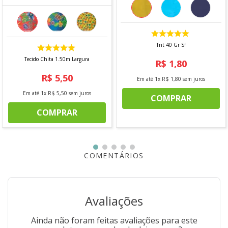
Fácil manutenção e conservação
Indicações de uso
Perfeito para confecção de:
Tnt 40 Gr Sf
Revestimento de sofás
Tecido Chita 1.50m Largura
R$
1
,
80
Poltronas
Cabeceiras
R$
5
,
50
Em até
1
x
R$
1
,
80
sem juros
Capas para estofados
Almofadas decorativas
Em até
1
x
R$
5
,
50
sem juros
COMPRAR
Cortinas leves
Forros e peças de decoração em geral
COMPRAR
Composição
100% Algodão
Especificações Técnicas
COMENTÁRIOS
Produto: Sarja Acquafirm
Largura: 1,50 m
Gramatura: 297 g/ml
Estrutura da trama: Sarja 2 x 1
Avaliações
Instruções de lavagem
Ainda não foram feitas avaliações para este