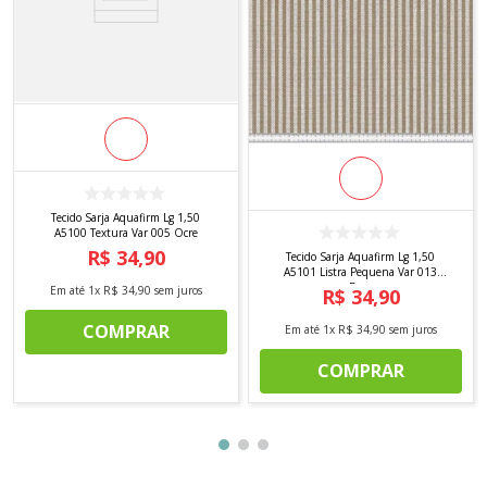
Tecido Sarja Aquafirm Lg 1,50
A5100 Textura Var 005 Ocre
R$
34
,
90
Tecido Sarja Aquafirm Lg 1,50
A5101 Listra Pequena Var 013
Bege
Em até
1
x
R$
34
,
90
sem juros
R$
34
,
90
COMPRAR
Em até
1
x
R$
34
,
90
sem juros
COMPRAR