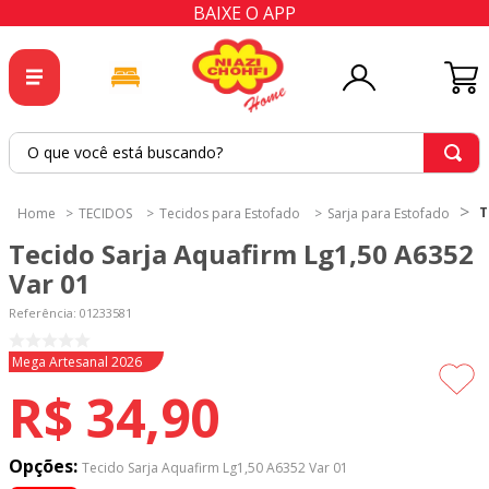
BAIXE O APP
O que você está buscando?
TERMOS MAIS BUSCADOS
T
TECIDOS
Tecidos para Estofado
Sarja para Estofado
1
º
tricoline
Tecido Sarja Aquafirm Lg1,50 A6352
2
º
tapete
Var 01
3
º
cortina
Referência
:
01233581
4
º
tecido percal
Novidade
Mega Artesanal 2026
5
º
tapetes
R$
34
,
90
6
º
tecido tricoline
7
º
percal
Opções:
Tecido Sarja Aquafirm Lg1,50 A6352 Var 01