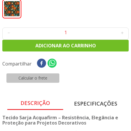
8
º
tricoline digital
9
º
tecido oxford
10
º
toalha mesa
－
＋
ADICIONAR AO CARRINHO
Compartilhar
Calcular o frete
DESCRIÇÃO
ESPECIFICAÇÕES
Tecido Sarja Acquafirm – Resistência, Elegância e
Proteção para Projetos Decorativos