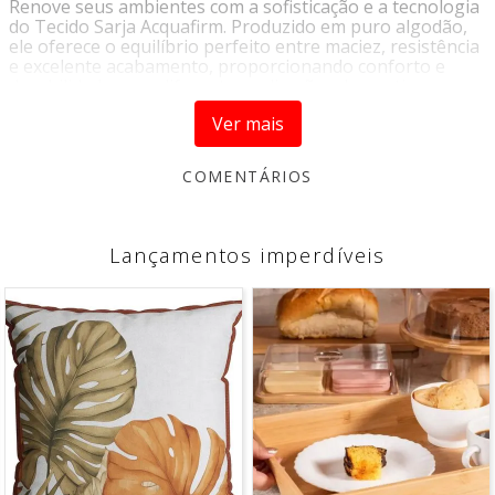
Renove seus ambientes com a sofisticação e a tecnologia
do Tecido Sarja Acquafirm. Produzido em puro algodão,
ele oferece o equilíbrio perfeito entre maciez, resistência
e excelente acabamento, proporcionando conforto e
durabilidade para diferentes aplicações decorativas.
Com estrutura em sarja 2x1 e gramatura encorpada, este
Ver mais
tecido apresenta toque agradável, ótimo caimento e alta
qualidade visual, valorizando projetos que exigem
elegância e praticidade. Seu acabamento especial
contribui para maior proteção e facilidade de
manutenção, tornando-o uma excelente escolha para o
dia a dia.
Ideal para transformar ambientes, o Sarja Acquafirm
combina cores vivas, desenho refinado e a qualidade do
algodão, garantindo beleza e funcionalidade em cada
detalhe.
Por que escolher este tecido
Produzido em 100% algodão
Toque macio e confortável
Estrutura resistente e durável
Acabamento sofisticado e de alta qualidade