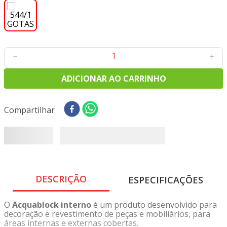
8
º
tricoline digital
9
º
tecido oxford
10
º
toalha mesa
－
＋
ADICIONAR AO CARRINHO
Compartilhar
DESCRIÇÃO
ESPECIFICAÇÕES
O
Acquablock interno
é um produto desenvolvido para
decoração e revestimento de peças e mobiliários, para
áreas internas e externas cobertas.