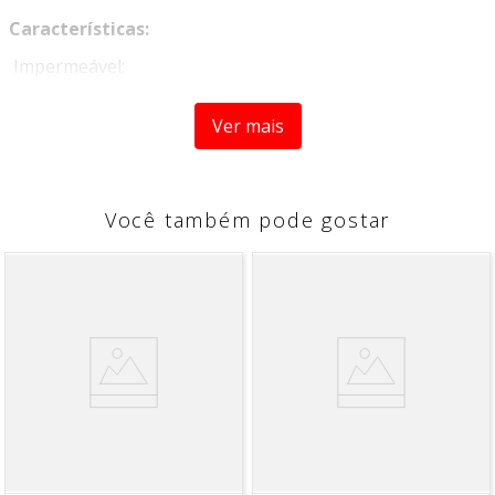
Características:
Impermeável:
A inovadora tecnologia do Acquablock Interno combina a
nova forma de entrelaçamento dos fios com um sutil
Ver mais
recobrimento das fibras, evitando a passagem de água
para tornar o tecido impermeável.
Toque Macio:
Você também pode gostar
O Acquablock Interno conta com uma tecnologia que
proporciona tecidos com toque mais macio e confortável,
assegurando aconchego aos seus ambientes.
Antimancha:
O novo tecido é resistente a manchas líquidas e oleosas,
facilitando a manutenção no seu dia a dia.
Respeito ao Meio Ambiente:
O tecido Acquablock Interno são produzidos com
matérias primas selecionados e submetidos a processos
de fabricação conscientes para evitar impactos ao meio