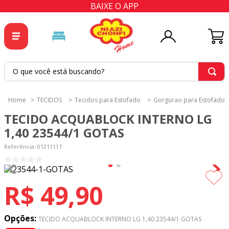
BAIXE O APP
O que você está buscando?
TERMOS MAIS BUSCADOS
TECIDOS
Tecidos para Estofado
Gorgurao para Estofado
1
º
tricoline
TECIDO ACQUABLOCK INTERNO LG
2
º
tapete
1,40 23544/1 GOTAS
3
º
cortina
Referência
:
01211117
4
º
tecido percal
5
º
tapetes
R$
49
,
90
6
º
tecido tricoline
7
º
percal
Opções:
TECIDO ACQUABLOCK INTERNO LG 1,40 23544/1 GOTAS