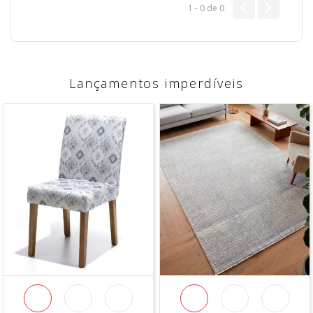
1 - 0
de
0
Informações Adicionais:
Vendido a cada 1 metro onde a medida se refere a um
metro de comprimento pela largura do tecido. Caso
sejam solicitados 2 metros, será enviada metragem
corrida, sem cortes.
Para pedidos acima de 15 metros, é possível que haja
Lançamentos imperdíveis
fracionamento do corte.
* Imagem meramente ilustrativa.