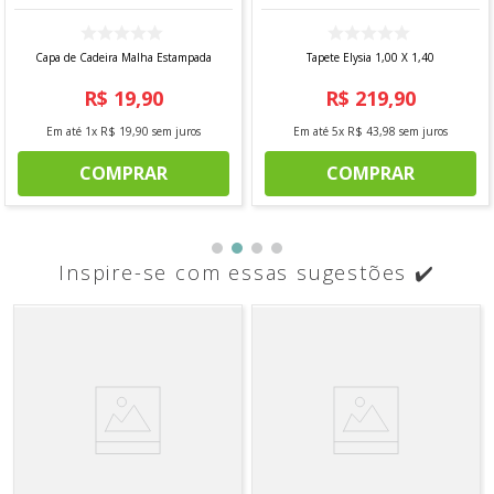
Capa de Cadeira Malha Estampada
Tapete Elysia 1,00 X 1,40
R$
19
,
90
R$
219
,
90
Em até
1
x
R$
19
,
90
sem juros
Em até
5
x
R$
43
,
98
sem juros
COMPRAR
COMPRAR
Inspire-se com essas sugestões ✔️