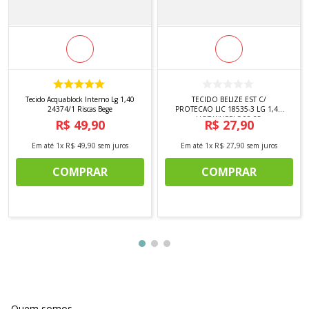
Tecido Acquablock Interno Lg 1,40
TECIDO BELIZE EST C/
24374/1 Riscas Bege
PROTECAO LIC 18535-3 LG 1,40
HOT WHEELS 08 25
R$
49
,
90
R$
27
,
90
Em até
1
x
R$
49
,
90
sem juros
Em até
1
x
R$
27
,
90
sem juros
COMPRAR
COMPRAR
Quem somos