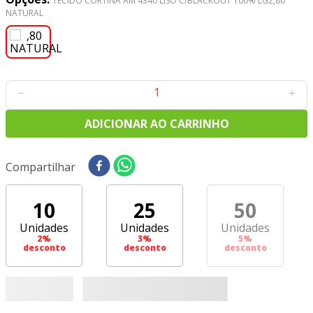
TECIDO CORTINA AM 4340 LISO C/BLACKOUT 100% LG2,80
8
º
tricoline digital
NATURAL
9
º
tecido oxford
10
º
toalha mesa
－
＋
ADICIONAR AO CARRINHO
Compartilhar
10
25
50
Unidades
Unidades
Unidades
2
%
3
%
5
%
desconto
desconto
desconto