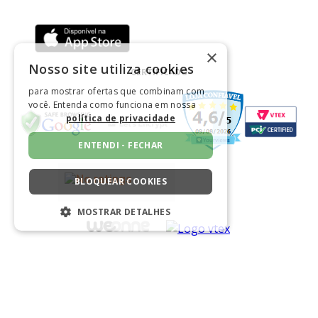
×
Nosso site utiliza cookies
CERTIFICADO
para mostrar ofertas que combinam com
você. Entenda como funciona em nossa
política de privacidade
ENTENDI - FECHAR
BLOQUEAR COOKIES
MOSTRAR DETALHES
ESTRITAMENTE NECESSÁRIOS
DESEMPENHO
SEGMENTAÇÃO
@ 1933-2026 - Niazi Chohfi Têxtil LTDA
CNPJ 06.976.612/0005-24 - Rua Cadiriri, 629 - São Paulo
FUNCIONALIDADE