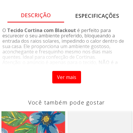
DESCRIÇÃO
ESPECIFICAÇÕES
O
Tecido Cortina com Blackout
é perfeito para
escurecer o seu ambiente preferido, bloqueando a
entrada dos raios solares, impedindo o calor dentro de
sua casa. Ele proporciona um ambiente gostoso,
aconchegante e fresquinho mesmo nos dias mais
quentes. Ideal para confecção de Cortinas.
Atenção: o anúncio é apenas para o tecido,
NÃO é a
cortina pronta
.
Ver mais
CARACTERÍSTICAS
- Tecido Blackout
Você também pode gostar
COMPOSIÇÃO:
- 76% POLIESTER 24% LINHO
DIMENSÕES: