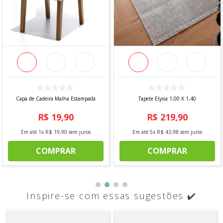
Capa de Cadeira Malha Estampada
Tapete Elysia 1,00 X 1,40
R$
19
,
90
R$
219
,
90
Em até
1
x
R$
19
,
90
sem juros
Em até
5
x
R$
43
,
98
sem juros
COMPRAR
COMPRAR
Inspire-se com essas sugestões ✔️