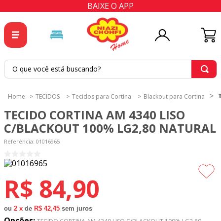
BAIXE O APP
O que você está buscando?
TERMOS MAIS BUSCADOS
TECIDOS
Tecidos para Cortina
Blackout para Cortina
1
º
tricoline
TECIDO CORTINA AM 4340 LISO
2
º
tapete
C/BLACKOUT 100% LG2,80 NATURAL
3
º
cortina
Referência
:
01016965
4
º
tecido percal
5
º
tapetes
R$
84
,
90
6
º
tecido tricoline
7
º
percal
ou
2
x
de
R$ 42,45
sem juros
Opções: