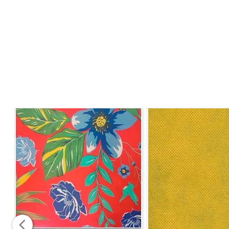
Composição:
70% algodão 30 % polieter
Instrução de Lavagem:
-Temperatura máxima de lavagem 60ºC. Processo Suav
-Possível secagem em tambor. Temperatura baixa, tem
-Não limpar a seco.
- Não Alvejar.
-Temperatura máxima da base do ferro 150ºC.
* Imagem meramente ilustrativa
Para pedidos acima de 15 metros, é possível que haja 