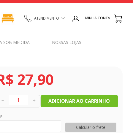
MINHA CONTA
ATENDIMENTO
A SOB MEDIDA
NOSSAS LOJAS
R$
27
,
90
－
＋
ADICIONAR AO CARRINHO
EP
Calcular o frete