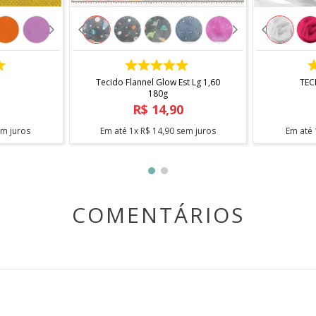
COMPRAR
Tecido Flannel Glow Est Lg 1,60
TEC
180g
R$
14
,
90
m juros
Em até
1
x
R$
14
,
90
sem juros
Em até
COMENTÁRIOS