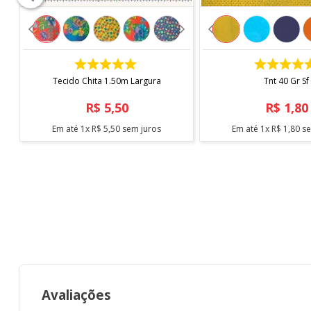
COMPRAR
COMPRAR
Tecido Chita 1.50m Largura
Tnt 40 Gr Sf
R$
5
,
50
R$
1
,
80
Em até
1
x
R$
5
,
50
sem juros
Em até
1
x
R$
1
,
80
se
Avaliações