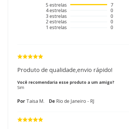
5
estrelas
7
4
estrelas
0
3
estrelas
0
2
estrelas
0
1
estrelas
0
Produto de qualidade,envio rápido!
Você recomendaria esse produto a um amigo?
Sim
Por
Taisa M.
De
Rio de Janeiro - RJ