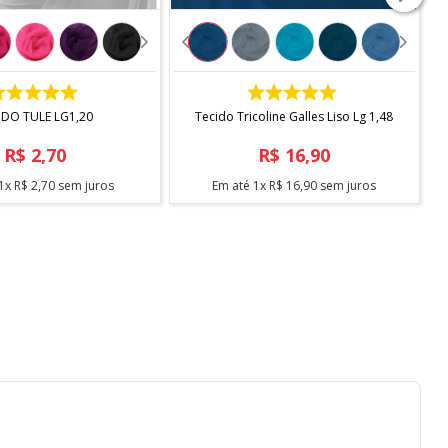
COMPRAR
COMPRAR
IDO TULE LG1,20
Tecido Tricoline Galles Liso Lg 1,48
R$
2
,
70
R$
16
,
90
1
x
R$
2
,
70
sem juros
Em até
1
x
R$
16
,
90
sem juros