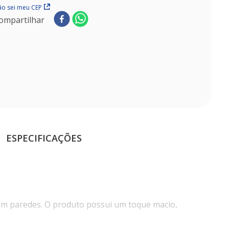
o sei meu CEP
ompartilhar
ESPECIFICAÇÕES
o em paredes. O produto possui um toque macio,