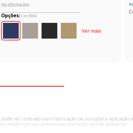
Nã
Ver informações
C
Opções:
Cor 6904
Ver mais
 pode ser utilizado para fabricação de sousplat e aplicaçã
per modernas que armonizam com todo tipo de ambiente.