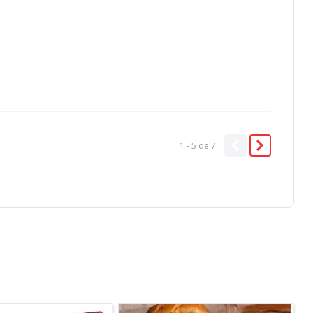
1 - 5
de
7