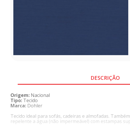
DESCRIÇÃO
Origem:
Nacional
Tipo:
Tecido
Marca:
Dohler
Tecido ideal para sofás, cadeiras e almofadas. Também
repelente a água (não impermeável) com estampas su