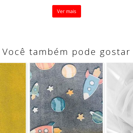
Ver mais
e.
peratura de exaustão máxima 60ºC.
Você também pode gostar
fracionamento do corte.